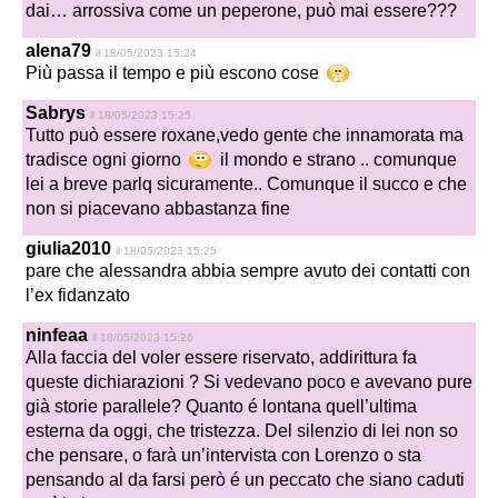
dai… arrossiva come un peperone, può mai essere???
alena79
il 18/05/2023 15:24
Più passa il tempo e più escono cose
Sabrys
il 18/05/2023 15:25
Tutto può essere roxane,vedo gente che innamorata ma
tradisce ogni giorno
il mondo e strano .. comunque
lei a breve parlq sicuramente.. Comunque il succo e che
non si piacevano abbastanza fine
giulia2010
il 18/05/2023 15:25
pare che alessandra abbia sempre avuto dei contatti con
l’ex fidanzato
ninfeaa
il 18/05/2023 15:26
Alla faccia del voler essere riservato, addirittura fa
queste dichiarazioni ? Si vedevano poco e avevano pure
già storie parallele? Quanto é lontana quell’ultima
esterna da oggi, che tristezza. Del silenzio di lei non so
che pensare, o farà un’intervista con Lorenzo o sta
pensando al da farsi però é un peccato che siano caduti