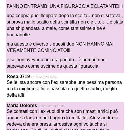
FANNO ENTRAMBI UNA FIGURACCIA ECLATANTE!!!!
una coppia puo’ floppare dopo la scelta…non ci si trova ,
si prova ma lo scatto della scintilla non c’è….ok …è stata
una ship andata a male, come tantissime altre e
buonanotte
ma questo è diverso…questi due NON HANNO MAI
VERAMENTE COMINCIATO!!!
e se non avevano ancora parlato…è perchè non
sapevano come uscirne da questa figuraccia
Rosa.0719
il 18/05/2023 15:32
Se lei sta ancora con l’ex sarebbe una pessima persona
ma la migliore attrice passata da quello studio, meglio
della affi
Maria Dolores
il 18/05/2023 15:35
Se contatti con l’ex vuol dire che son rimasti amici può
andare a farsi un bel bagno di umiltà lui. Alessandra si
vedeva che era presa, arrossiva ogni volta che si