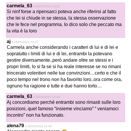
carmela_63
il 18/05/2023 14:22
Si ninf forse a ripensarci poteva anche riferirsi al fatto
che lei si chiude in se stessa, la stessa osservazione
che le fece nel programma. Io dico solo che peccato ma
la vita è la loro
aj
il 18/05/2023 14:37
Carmela anche considerando i caratteri di lui e di lei e
sopratutto i limiti di lui e di lei, entrambi la potevano
gestire diversamente..però andare oltre se stessi e i
propri limiti, lo si fa se si ha reale interesse se no rimani
trincerato volentieri nelle tue convinzioni…certo e che il
poco tempo nel trono non ha favorito loro..ora come ora,
ognuno ha ragione e tutte e due hanno torto…
carmela_63
il 18/05/2023 14:39
Aj concordiamo perché entrambi sono rimasti sulle loro
posizioni, quel famoso “insieme vinciamo” “ veniamoci
incontro” non ha funzionato.
alena79
il 18/05/2023 14:56