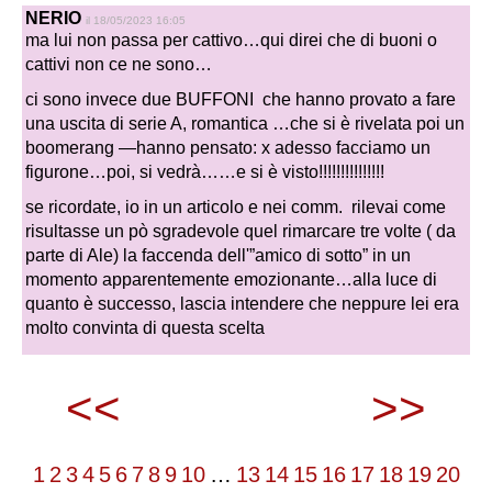
NERIO
il 18/05/2023 16:05
ma lui non passa per cattivo…qui direi che di buoni o
cattivi non ce ne sono…
ci sono invece due BUFFONI che hanno provato a fare
una uscita di serie A, romantica …che si è rivelata poi un
boomerang —hanno pensato: x adesso facciamo un
figurone…poi, si vedrà……e si è visto!!!!!!!!!!!!!!!
se ricordate, io in un articolo e nei comm. rilevai come
risultasse un pò sgradevole quel rimarcare tre volte ( da
parte di Ale) la faccenda dell'”amico di sotto” in un
momento apparentemente emozionante…alla luce di
quanto è successo, lascia intendere che neppure lei era
molto convinta di questa scelta
<<
>>
1
2
3
4
5
6
7
8
9
10
…
13
14
15
16
17
18
19
20