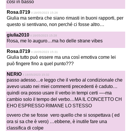
così in basso
Rosa.0719
il 18/05/2023 15:26
Giulia ma sembra che siano rimasti in buoni rapporti, per
questo si sentivano, non perché ci fosse altro…
giulia2010
il 18/05/2023 15:28
Rosa, me lo auguro…ma ho delle strane vibes
Rosa.0719
il 18/05/2023 15:31
Giulia tutto può essere ma una così emotiva come lei
può fingere fino a quel punto???
NERIO
il 18/05/2023 15:32
passo adesso…e leggo che il verbo al condizionale che
avevo usato nei miei commenti precedenti è caduto…
quindi ora posso usare il verbo in tempi certi —-ma
cambio solo il tempo del verbo…MA IL CONCETTO CH
EHO ESPRESSO RIMANE LO STESSO
ovvero che se fosse vero quello che si sospettava ( ed
ora si sa che è vero) …ebbene, è inutile fare una
classifica di colpe