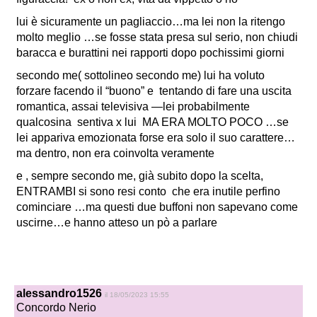
lui è sicuramente un pagliaccio…ma lei non la ritengo
molto meglio …se fosse stata presa sul serio, non chiudi
baracca e burattini nei rapporti dopo pochissimi giorni
secondo me( sottolineo secondo me) lui ha voluto
forzare facendo il “buono” e tentando di fare una uscita
romantica, assai televisiva —lei probabilmente
qualcosina sentiva x lui MA ERA MOLTO POCO …se
lei appariva emozionata forse era solo il suo carattere…
ma dentro, non era coinvolta veramente
e , sempre secondo me, già subito dopo la scelta,
ENTRAMBI si sono resi conto che era inutile perfino
cominciare …ma questi due buffoni non sapevano come
uscirne…e hanno atteso un pò a parlare
alessandro1526
il 18/05/2023 15:55
Concordo Nerio