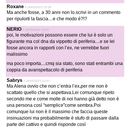
Roxane
il 18/05/2023 15:56
Ma anche fosse, a 30 anni non lo.scrivi in un commento
per ripulorti la fascia…e che modo é?!?
NERIO
il 18/05/2023 15:57
poi, le motivazioni possono essere che lui è solo un
figurante ma col dna da vippetto di periferia…e se lei
fosse ancora in rapporti con l’ex, ne verrebbe fuori
malissimo
ma poco importa…cmq sia stato, sono stati entrambi una
coppia da avanspettacolo di periferia
Sabrys
il 18/05/2023 15:57
Ma Alena ovvio che non c’entra l’ex,per me non è
scattato quello che si aspettava.Lei comunque ripeto
secondo me e come molte di noi hanno già detto non è
una persona così “semplice”come sembra.Poi
comunque lui non è il massimo che faccia queste
insinuazioni ma probabilmente è stufo di passare dalla
parte del cattivo e quindi risponde così