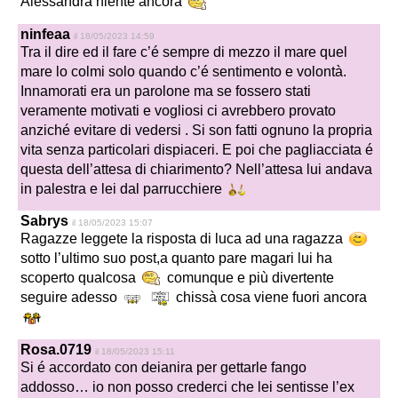
Alessandra niente ancora
ninfeaa
il 18/05/2023 14:59
Tra il dire ed il fare c’é sempre di mezzo il mare quel
mare lo colmi solo quando c’é sentimento e volontà.
Innamorati era un parolone ma se fossero stati
veramente motivati e vogliosi ci avrebbero provato
anziché evitare di vedersi . Si son fatti ognuno la propria
vita senza particolari dispiaceri. E poi che pagliacciata é
questa dell’attesa di chiarimento? Nell’attesa lui andava
in palestra e lei dal parrucchiere
Sabrys
il 18/05/2023 15:07
Ragazze leggete la risposta di luca ad una ragazza
sotto l’ultimo suo post,a quanto pare magari lui ha
scoperto qualcosa
comunque e più divertente
seguire adesso
chissà cosa viene fuori ancora
Rosa.0719
il 18/05/2023 15:11
Si é accordato con deianira per gettarle fango
addosso… io non posso crederci che lei sentisse l’ex