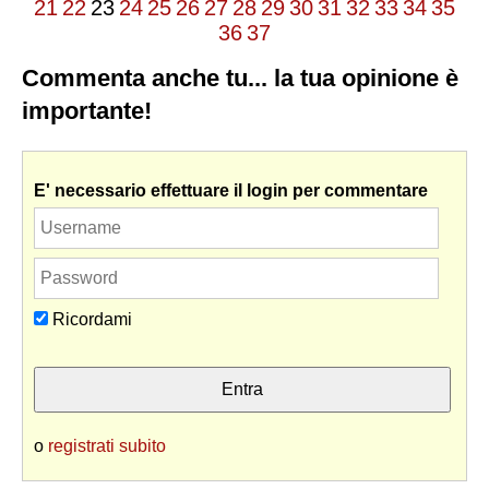
21
22
23
24
25
26
27
28
29
30
31
32
33
34
35
36
37
Commenta anche tu... la tua opinione è
importante!
E' necessario effettuare il login per commentare
Ricordami
o
registrati subito