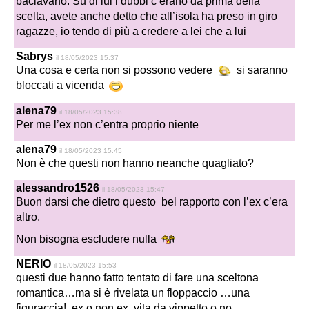
baciavano. Su di lui i dubbi c’erano da prima della
scelta, avete anche detto che all’isola ha preso in giro
ragazze, io tendo di più a credere a lei che a lui
Sabrys
il 18/05/2023 15:37
Una cosa e certa non si possono vedere
si saranno
bloccati a vicenda
alena79
il 18/05/2023 15:38
Per me l’ex non c’entra proprio niente
alena79
il 18/05/2023 15:45
Non è che questi non hanno neanche quagliato?
alessandro1526
il 18/05/2023 15:47
Buon darsi che dietro questo bel rapporto con l’ex c’era
altro.
Non bisogna escludere nulla
NERIO
il 18/05/2023 15:53
questi due hanno fatto tentato di fare una sceltona
romantica…ma si è rivelata un floppaccio …una
figuraccia! ex o non ex, vita da vippetto o no