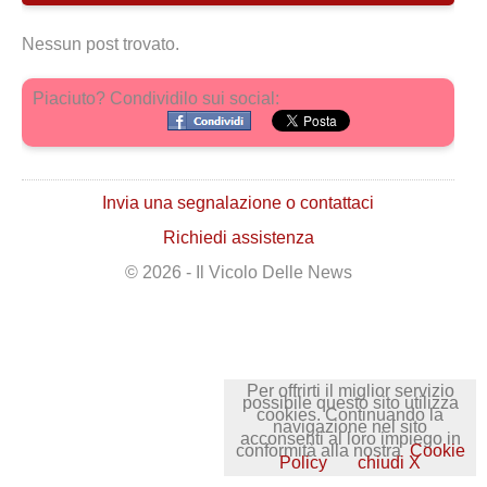
Nessun post trovato.
Piaciuto? Condividilo sui social:
Invia una segnalazione o contattaci
Richiedi assistenza
© 2026 - Il Vicolo Delle News
Per offrirti il miglior servizio
possibile questo sito utilizza
cookies. Continuando la
navigazione nel sito
acconsenti al loro impiego in
conformità alla nostra
Cookie
Policy
chiudi X