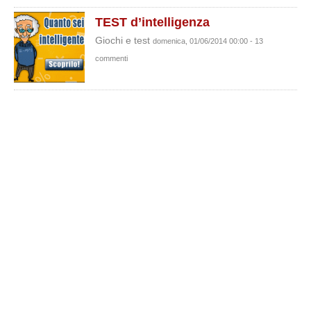
TEST d’intelligenza
Giochi e test
domenica, 01/06/2014 00:00 - 13
commenti