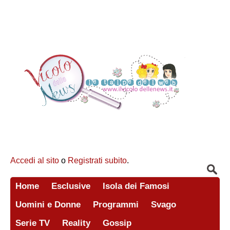
Accedi al sito
o
Registrati subito
.
Home
Esclusive
Isola dei Famosi
Uomini e Donne
Programmi
Svago
Serie TV
Reality
Gossip