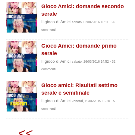
Gioco Amici: domande secondo
serale
Il gioco di Amici
sabato, 02/04/2016 16:11 - 26
commenti
Gioco Amici: domande primo
serale
Il gioco di Amici
sabato, 26/03/2016 14:52 - 32
commenti
Gioco amici: Risultati settimo
serale e semifinale
Il gioco di Amici
venerdì, 19/06/2015 16:20 - 5
commenti
<<