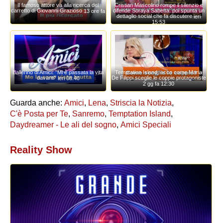
Il famoso attore va alla ricerca del
Cristian Mascolino rompe il silenzio e
carretto di Giovanni Grazioso
difende Soraya Sabetta: poi spunta un
13 ore fa
dettaglio social che fa discutere
ieri
15:53
Ballerino di Amici: "Mi è passata la vita
Temptation Island, ecco come Maria
davanti"
De Filippi sceglie le coppie protagoniste
ieri 08:40
2 gg fa 12:30
Guarda anche:
Amici
,
Lena
,
Striscia la Notizia
,
C'è Posta per Te
,
Sanremo
,
Temptation Island
,
Daydreamer - Le ali del sogno
,
Amici Speciali
Reality Show