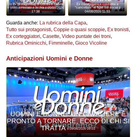
Un ex protagonista di Uomini e Donne
Ex corteggiatrice costretta a
è stato arrestato a Ischia
"cancellare" le figlie sui social
il 05/08/2026
il
17:38
04/08/2026 11:53
Guarda anche:
La rubrica della Capa
,
Tutto sui protagonisti
,
Coppie o quasi scoppie
,
Ex tronisti
,
Ex corteggiatori
,
Casette
,
Video puntate dei troni
,
Rubrica Ominicchi
,
Fimminelle
,
Gioco Vicoline
Anticipazioni Uomini e Donne
UOMINI E DONNE: UN CAVALIERE È
PRONTO A TORNARE, ECCO DI CHI SI
TRATTA
il 09/06/2026 09:03