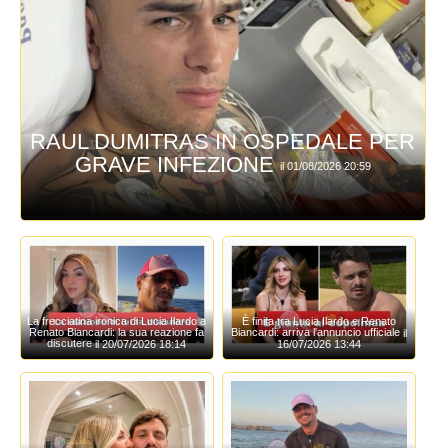
RAUL DUMITRAS IN OSPEDALE PER
GRAVE INFEZIONE
il 01/08/2026 20:59
La frecciatina ironica di Lucia Ilardo a
È finita tra Lucia Ilardo e Renato
Renato Biancardi: la sua reazione fa
Biancardi: arriva l'annuncio ufficiale
il
discutere
il 20/07/2026 18:14
16/07/2026 13:44