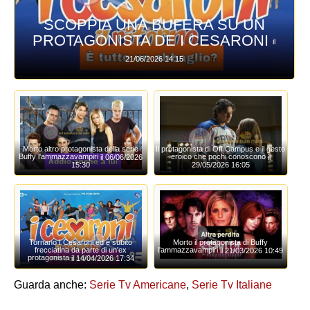
SCOPPIA UNA BUFERA SU UN
PROTAGONISTA DE I CESARONI
il
21/06/2026 14:15
Morto altro protagonista della serie
Il protagonista di Off Campus e il gesto
Buffy l'ammazzavampiri
eroico che pochi conoscono
il 06/06/2026
il
15:30
29/05/2026 16:05
Tornano I Cesaroni ed è subito
Morto il protagonista di Buffy
frecciatina da parte di un'ex
l'ammazzavampiri
il 21/03/2026 10:49
protagonista
il 14/04/2026 17:34
Guarda anche:
Serie Tv Americane
,
Serie Tv Italiane