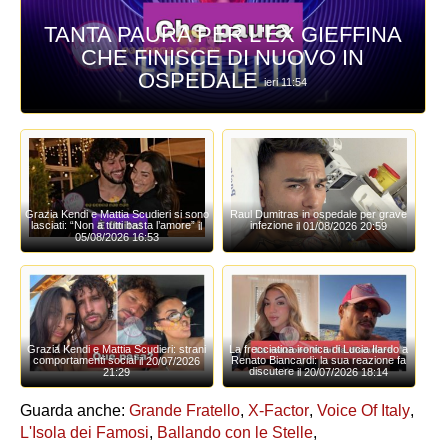
TANTA PAURA PER L'EX GIEFFINA
CHE FINISCE DI NUOVO IN
OSPEDALE
ieri 11:54
Grazia Kendi e Mattia Scudieri si sono
Raul Dumitras in ospedale per grave
lasciati: “Non a tutti basta l’amore”
infezione
il
il 01/08/2026 20:59
05/08/2026 16:53
Grazia Kendi e Mattia Scudieri: strani
La frecciatina ironica di Lucia Ilardo a
comportamenti social
Renato Biancardi: la sua reazione fa
il 20/07/2026
discutere
il 20/07/2026 18:14
21:29
Guarda anche:
Grande Fratello
,
X-Factor
,
Voice Of Italy
,
L'Isola dei Famosi
,
Ballando con le Stelle
,