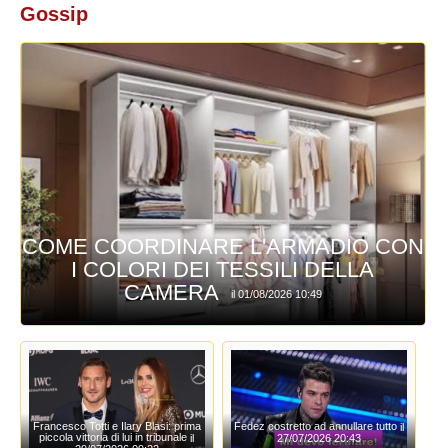
Gossip
COME COORDINARE L'ARMADIO CON
I COLORI DEI TESSILI DELLA
CAMERA
il 01/08/2026 10:49
Francesco Totti e Ilary Blasi: prima
Fedez costretto ad annullare tutto
il
piccola vittoria di lui in tribunale
il
27/07/2026 20:43