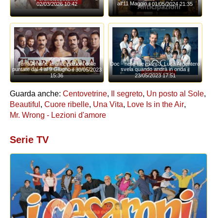
all'11 Maggio
il 01/05/2024 21:35
02/03/2026 10:42
Terra Amara: le anticipazioni delle
Doc - nelle tue mani 3, Luca Argentero
puntate dal 4 al 9 Giugno
svela quando andrà in onda
il 30/05/2023
il
15:36
23/05/2023 17:51
Guarda anche:
Centovetrine
,
Il segreto
,
Un posto al Sole
,
Beautiful
,
Cuore ribelle
,
Una Vita
,
Love Is in the Air
,
Mr. Wrong - Lezioni d'amore
Serie TV