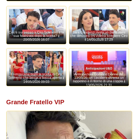
Cos'è successo a Ciro Solimeno e la
Sara Gaudenzi rivela un particolare
sua fidanzata dopo la scelta?
che dimostra chi voleva scegliere Ciro
il
il 14/05/2026 17:29
20/05/2026 16:07
Il retroscena dopo la scelta di Ciro
Anticipazioni Uomini e Donne del
Solimeno che lascia a bocca aperta
13/05/26: un cavaliere diventa un
il
tappetino e il ritorno di una coppia
il
14/05/2026 09:03
13/05/2026 21:31
Grande Fratello VIP