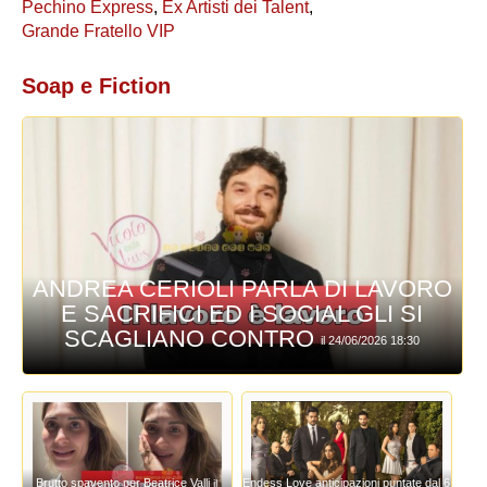
Pechino Express
,
Ex Artisti dei Talent
,
Grande Fratello VIP
Soap e Fiction
ANDREA CERIOLI PARLA DI LAVORO
E SACRIFICI ED I SOCIAL GLI SI
SCAGLIANO CONTRO
il 24/06/2026 18:30
Brutto spavento per Beatrice Valli
Endess Love anticipazioni puntate dal 6
il