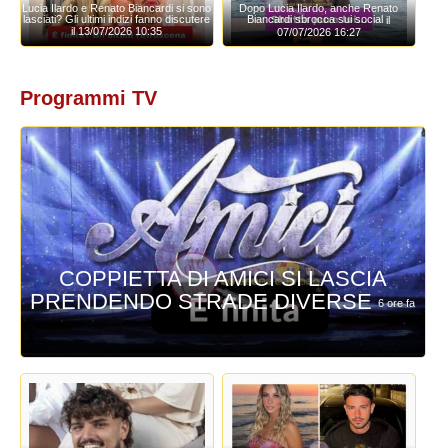
Lucia Ilardo e Renato Biancardi si sono
Dopo Lucia Ilardo, anche Renato
lasciati? Gli ultimi indizi fanno discutere
Biancardi sbrocca sui social
il
il 13/07/2026 10:35
07/07/2026 16:27
Programmi TV
COPPIETTA DI AMICI SI LASCIA
PRENDENDO STRADE DIVERSE
6 ore fa