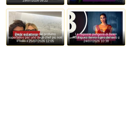
29/07/2026 09:22
Dedica d'amore dal profumo
Le risposte pungenti di Belen
superlativo per uno degli chef più noti
Rodriguez fanno il giro del web
il
d'Italia
il 25/07/2026 12:05
24/07/2026 10:38