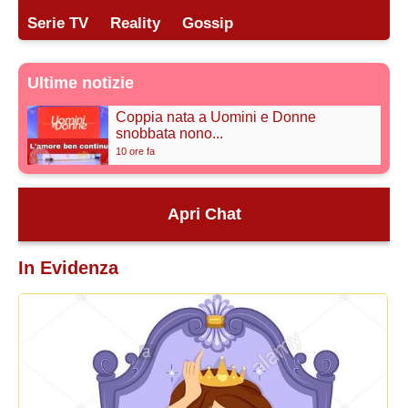
Serie TV
Reality
Gossip
Ultime notizie
Coppia nata a Uomini e Donne
snobbata nono...
10 ore fa
Ex corteggiatrice ha sfiorato
Apri Chat
l'anoressia ...
12 ore fa
In Evidenza
Il famoso attore va alla ricerca del
carre...
13 ore fa
Cristian Mascolino rompe il silenzio e
dif...
ieri 15:53