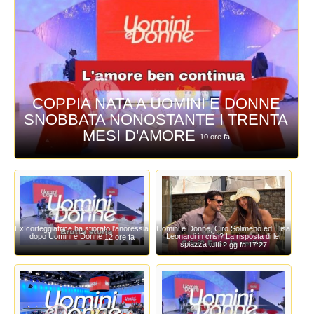
COPPIA NATA A UOMINI E DONNE
SNOBBATA NONOSTANTE I TRENTA
MESI D'AMORE
10 ore fa
Ex corteggiatrice ha sfiorato l'anoressia
Uomini e Donne, Ciro Solimeno ed Elisa
dopo Uomini e Donne
Leonardi in crisi? La risposta di lei
12 ore fa
spiazza tutti
2 gg fa 17:27