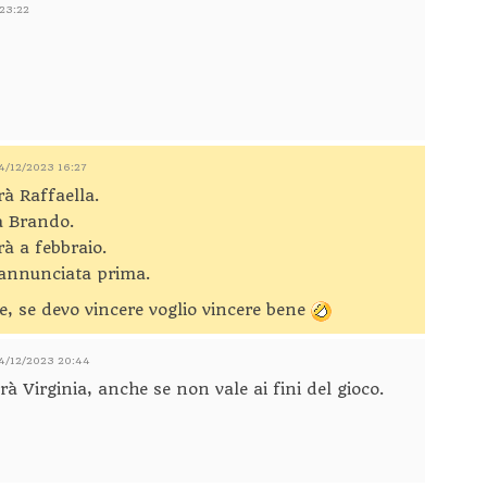
 23:22
14/12/2023 16:27
rà Raffaella.
a Brando.
rà a febbraio.
 annunciata prima.
e, se devo vincere voglio vincere bene
14/12/2023 20:44
erà Virginia, anche se non vale ai fini del gioco.