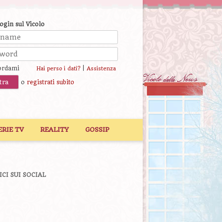
login sul Vicolo
ordami
|
Hai perso i dati?
Assistenza
o
registrati subito
ERIE TV
REALITY
GOSSIP
ICI SUI SOCIAL