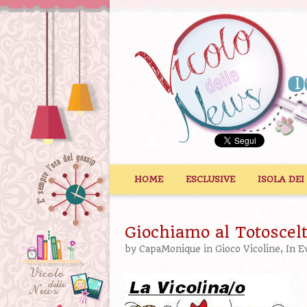
Vai al contenuto
HOME
ESCLUSIVE
ISOLA DEI
Giochiamo al Totoscel
by
CapaMonique
in
Gioco Vicoline
,
In E