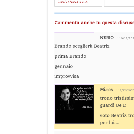
il 20/04/2025 20:14
Commenta anche tu questa discuss
NERIO
il 10/12/20
Brando sceglierà Beatriz
prima Brando
gennaio
improvvisa
Mi.ros
il 11/12/202
trono tristiss
guardi Ue D
voto Beatriz tr
per lui….