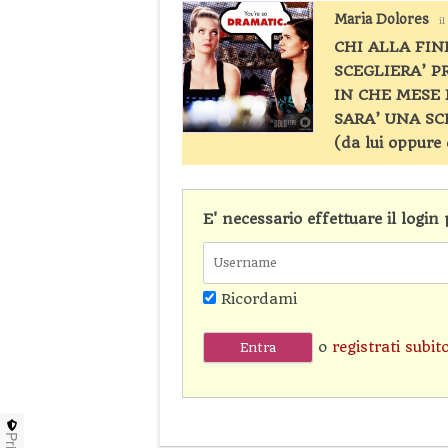
Maria Dolores
i
CHI ALLA FIN
SCEGLIERA’ P
IN CHE MESE 
SARA’ UNA S
(da lui oppure
E' necessario effettuare il logi
Ricordami
o
registrati subit