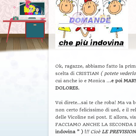
Ok, ragazze, abbiamo fatto la prima
scelta di CRISTIAN
( potete vederl
cui anche io e Monica ..
.e poi MA
DOLORES.
Voi direte…sai te che roba! Ma va 
non certo felicissimo di ued, e il 
delle Vicoline nei post. E allora, 
FACCIAMO ANCHE LA SECONDA
indovina ” ) !
!! Cioè
LE PREVISION