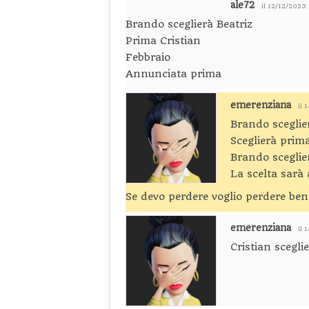
ale72
il 12/12/2023
Brando sceglierà Beatriz
Prima Cristian
Febbraio
Annunciata prima
emerenziana
il 
Brando sceglie
Sceglierà prim
Brando sceglie
La scelta sarà
Se devo perdere voglio perdere ben
emerenziana
il 
Cristian scegli