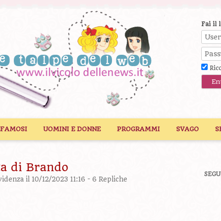
Fai il 
Ric
 FAMOSI
UOMINI E DONNE
PROGRAMMI
SVAGO
S
ta di Brando
SEGU
videnza
il 10/12/2023 11:16 -
6 Repliche