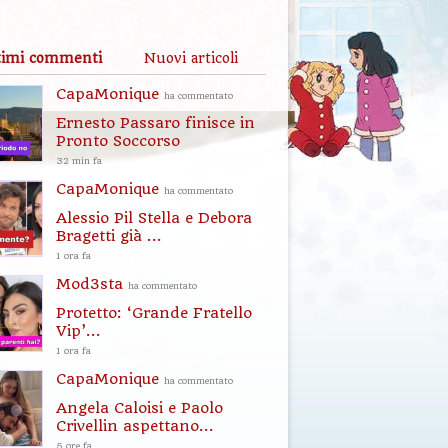
timi commenti
Nuovi articoli
CapaMonique
ha commentato
Ernesto Passaro finisce in
Pronto Soccorso
32 min fa
CapaMonique
ha commentato
Alessio Pil Stella e Debora
Bragetti già ...
1 ora fa
Mod3sta
ha commentato
Protetto: ‘Grande Fratello
Vip’...
1 ora fa
CapaMonique
ha commentato
Angela Caloisi e Paolo
Crivellin aspettano...
5 ore fa