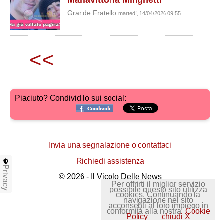
Mariavittoria Minghetti
Grande Fratello
martedì, 14/04/2026 09:55
<<
Piaciuto? Condividilo sui social:
Invia una segnalazione o contattaci
Richiedi assistenza
Privacy
© 2026 - Il Vicolo Delle News
Per offrirti il miglior servizio
possibile questo sito utilizza
cookies. Continuando la
navigazione nel sito
acconsenti al loro impiego in
conformità alla nostra
Cookie
Policy
chiudi X