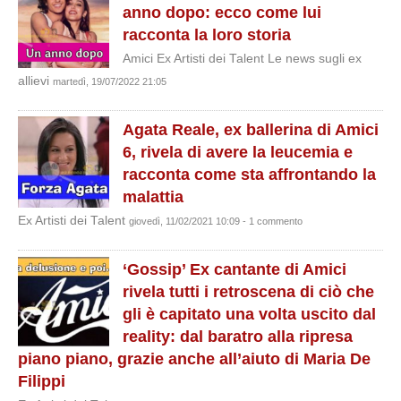
anno dopo: ecco come lui
racconta la loro storia
Amici Ex Artisti dei Talent Le news sugli ex
allievi
martedì, 19/07/2022 21:05
Agata Reale, ex ballerina di Amici
6, rivela di avere la leucemia e
racconta come sta affrontando la
malattia
Ex Artisti dei Talent
giovedì, 11/02/2021 10:09 - 1 commento
‘Gossip’ Ex cantante di Amici
rivela tutti i retroscena di ciò che
gli è capitato una volta uscito dal
reality: dal baratro alla ripresa
piano piano, grazie anche all’aiuto di Maria De
Filippi