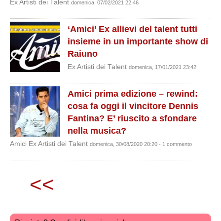
Ex Artisti dei Talent
domenica, 07/02/2021 22:46
‘Amici’ Ex allievi del talent tutti
insieme in un importante show di
Raiuno
Ex Artisti dei Talent
domenica, 17/01/2021 23:42
Amici prima edizione – rewind:
cosa fa oggi il vincitore Dennis
Fantina? E’ riuscito a sfondare
nella musica?
Amici Ex Artisti dei Talent
domenica, 30/08/2020 20:20 - 1 commento
<<