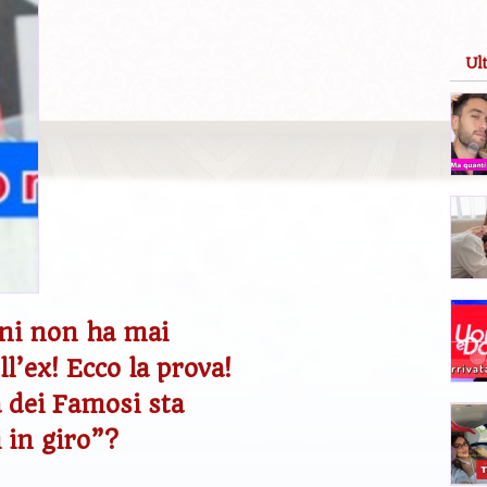
Ul
ni non ha mai
l’ex! Ecco la prova!
a dei Famosi sta
 in giro”?