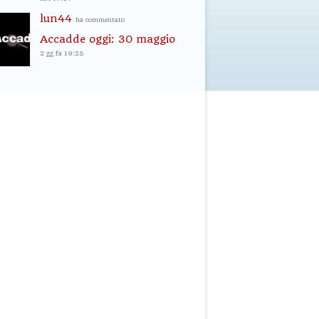
lun44
ha commentato
Accadde oggi: 30 maggio
2 gg fa 19:25