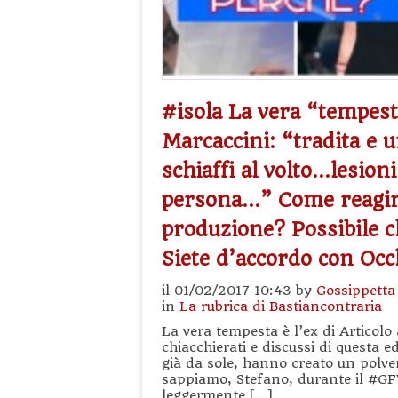
#isola La vera “tempest
Marcaccini: “tradita e 
schiaffi al volto…lesion
persona…” Come reagir
produzione? Possibile 
Siete d’accordo con Oc
il 01/02/2017 10:43 by
Gossippetta
in
La rubrica di Bastiancontraria
La vera tempesta è l’ex di Articol
chiacchierati e discussi di questa e
già da sole, hanno creato un polve
sappiamo, Stefano, durante il #GFV
leggermente […]