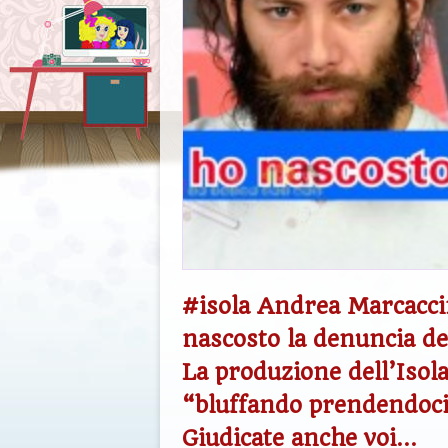
#isola Andrea Marcacci
nascosto la denuncia del
La produzione dell’Isol
“bluffando prendendoci
Giudicate anche voi…