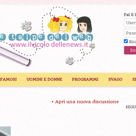
Fai il 
Ric
 FAMOSI
UOMINI E DONNE
PROGRAMMI
SVAGO
S
+ Apri una nuova discussione
SEGU