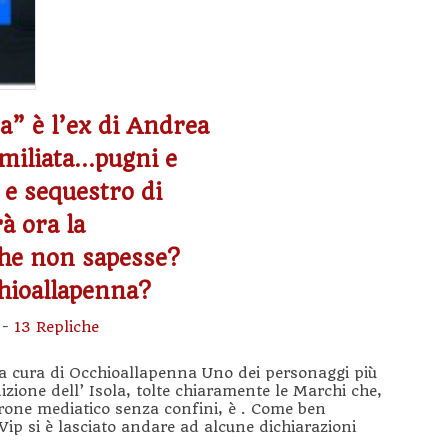
a” è l’ex di Andrea
umiliata…pugni e
i e sequestro di
à ora la
che non sapesse?
chioallapenna?
-
13 Repliche
o a cura di Occhioallapenna Uno dei personaggi più
dizione dell’ Isola, tolte chiaramente le Marchi che,
rone mediatico senza confini, è . Come ben
ip si è lasciato andare ad alcune dichiarazioni