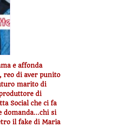
lama e affonda
, reo di aver punito
uturo marito di
roduttore di
ta Social che ci fa
te domanda…chi si
ro il fake di Maria