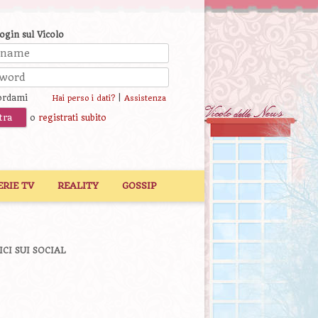
login sul Vicolo
ordami
|
Hai perso i dati?
Assistenza
o
registrati subito
ERIE TV
REALITY
GOSSIP
ICI SUI SOCIAL