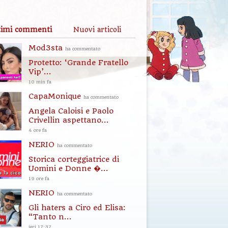
timi commenti
Nuovi articoli
Mod3sta
ha commentato
Protetto: ‘Grande Fratello
Vip’...
10 min fa
CapaMonique
ha commentato
Angela Caloisi e Paolo
Crivellin aspettano...
4 ore fa
NERIO
ha commentato
Storica corteggiatrice di
Uomini e Donne �...
19 ore fa
NERIO
ha commentato
Gli haters a Ciro ed Elisa:
“Tanto n...
ieri 17:37