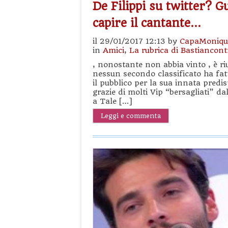
De Filippi su twitter? G
capire il cantante…
il 29/01/2017 12:13 by
CapaMoniqu
in
Amici
,
La rubrica di Bastiancont
, nonostante non abbia vinto , è ri
nessun secondo classificato ha f
il pubblico per la sua innata predis
grazie di molti Vip “bersagliati” da
a Tale […]
Leggi e commenta