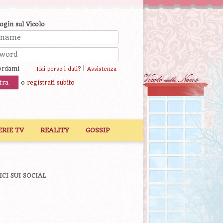
login sul Vicolo
ordami
|
Hai perso i dati?
Assistenza
o
registrati subito
ERIE TV
REALITY
GOSSIP
ICI SUI SOCIAL