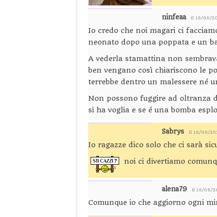
ninfeaa
il 15/05/2
Io credo che noi magari ci facciamo
neonato dopo una poppata e un b
A vederla stamattina non sembrava 
ben vengano così chiariscono le po
terrebbe dentro un malessere né un
Non possono fuggire ad oltranza da
si ha voglia e se é una bomba esp
Sabrys
il 15/05/20
Io ragazze dico solo che ci sarà s
noi ci divertiamo comunqu
alena79
il 15/05/
Comunque io che aggiorno ogni mi