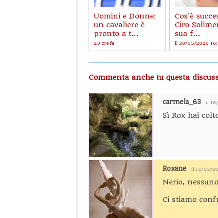
Uomini e Donne:
Cos'è succe
un cavaliere è
Ciro Solime
pronto a t...
sua f...
23 ore fa
il 20/05/2026 16
Commenta anche tu questa discuss
carmela_63
il 1
Sì Rox hai colt
Roxane
il 15/05/2
Nerio, nessun
Ci stiamo conf