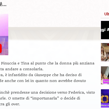
hê…
Ul
ra Pinuccia e Tina al punto che la donna più anziana
uta andare a consolarla.
ca, è infastidito da Giuseppe che ha deciso di
ende anche con lei in quanto non avrebbe dovuto
finchè prendesse una decisione verso Federica, visto
arle. O smette di “importunarla” o decide di
ra gli over.