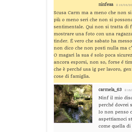
ninfeaa
il 15/05/2
Scusa Carm ma a meno che non si f
più o meno seri che non si possono
sentimentale. Qui non si tratta di
mostrare una foto con una ragazza
tinder. É vero che sabato ha messo 
non dico che non posti nulla ma c’
O magari la sua é solo poca sicure
ancora esporsi, non so, forse é ti
che è perché usa ig per lavoro, gent
cose di famiglia.
carmela_63
il 1
Ninf il mio dis
perché dovrei 
Io non penso c
aspettiamoci 
come quella di 