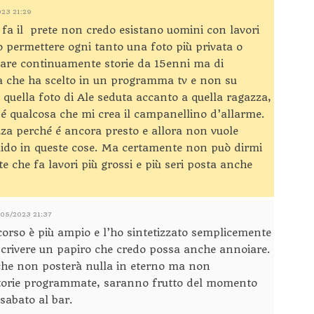
023 21:29
a il prete non credo esistano uomini con lavori
 permettere ogni tanto una foto più privata o
 fare continuamente storie da 15enni ma di
 che ha scelto in un programma tv e non su
quella foto di Ale seduta accanto a quella ragazza,
é qualcosa che mi crea il campanellino d’allarme.
zza perché é ancora presto e allora non vuole
mido in queste cose. Ma certamente non può dirmi
e che fa lavori più grossi e più seri posta anche
5/05/2023 21:37
corso è più ampio e l’ho sintetizzato semplicemente
scrivere un papiro che credo possa anche annoiare.
he non posterà nulla in eterno ma non
storie programmate, saranno frutto del momento
sabato al bar.