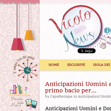
Vai al contenuto
HOME
ESCLUSIVE
ISOLA DEI
Anticipazioni Uomini 
primo bacio per…
by
CapaMonique
in
Anticipazioni Uomi
Anticipazioni Uomini e Do