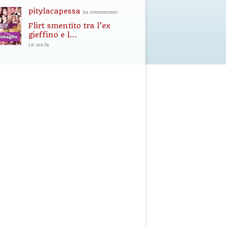
pitylacapessa
ha commentato
Flirt smentito tra l’ex
gieffino e l...
16 ore fa