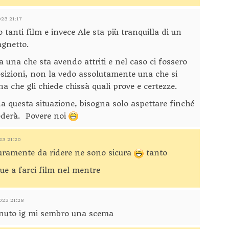
023 21:17
 tanti film e invece Ale sta più tranquilla di un
agnetto.
una che sta avendo attriti e nel caso ci fossero
sizioni, non la vedo assolutamente una che si
a che gli chiede chissà quali prove e certezze.
 questa situazione, bisogna solo aspettare finché
loderà. Povere noi
23 21:20
icuramente da ridere ne sono sicura
tanto
e a farci film nel mentre
2023 21:28
nuto ig mi sembro una scema