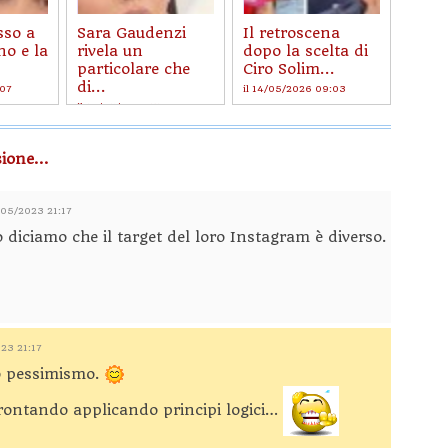
sso a
Sara Gaudenzi
Il retroscena
no e la
rivela un
dopo la scelta di
particolare che
Ciro Solim...
di...
:07
il 14/05/2026 09:03
il 14/05/2026 17:29
ione...
5/05/2023 21:17
o diciamo che il target del loro Instagram è diverso.
023 21:17
o pessimismo.
rontando applicando principi logici…