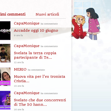
timi commenti
Nuovi articoli
CapaMonique
ha commentato
Accadde oggi 10 giugno
9 ore fa
CapaMonique
ha commentato
Svelata la terza coppia
partecipante di Te...
12 ore fa
NERIO
ha commentato
Nuova vita per l’ex tronista
Cristia...
15 ore fa
CapaMonique
ha commentato
Svelato che due concorrenti
di The 50 hann...
16 ore fa