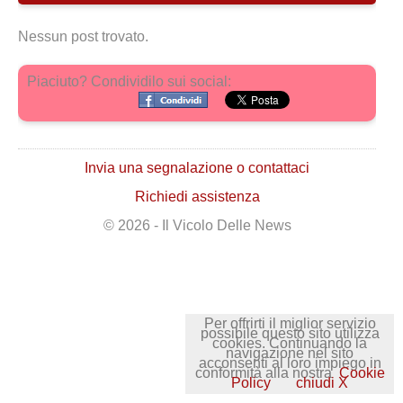
Nessun post trovato.
Piaciuto? Condividilo sui social:
Invia una segnalazione o contattaci
Richiedi assistenza
© 2026 - Il Vicolo Delle News
Per offrirti il miglior servizio
possibile questo sito utilizza
cookies. Continuando la
navigazione nel sito
acconsenti al loro impiego in
conformità alla nostra
Cookie
Policy
chiudi X