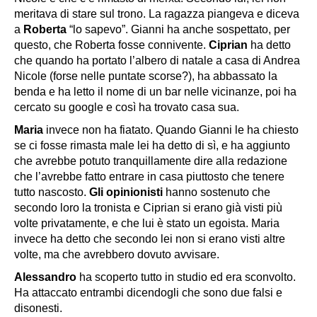
meritava di stare sul trono. La ragazza piangeva e diceva
a
Roberta
“
lo sapevo”
. Gianni ha anche sospettato, per
questo, che Roberta fosse connivente.
Ciprian
ha detto
che quando ha portato l’albero di natale a casa di Andrea
Nicole (forse nelle puntate scorse?), ha abbassato la
benda e ha letto il nome di un bar nelle vicinanze, poi ha
cercato su google e così ha trovato casa sua.
Maria
invece non ha fiatato. Quando Gianni le ha chiesto
se ci fosse rimasta male lei ha detto di sì, e ha aggiunto
che avrebbe potuto tranquillamente dire alla redazione
che l’avrebbe fatto entrare in casa piuttosto che tenere
tutto nascosto.
Gli opinionisti
hanno sostenuto che
secondo loro la tronista e Ciprian si erano già visti più
volte privatamente, e che lui è stato un egoista. Maria
invece ha detto che secondo lei non si erano visti altre
volte, ma che avrebbero dovuto avvisare.
Alessandro
ha scoperto tutto in studio ed era sconvolto.
Ha attaccato entrambi dicendogli che sono due falsi e
disonesti.