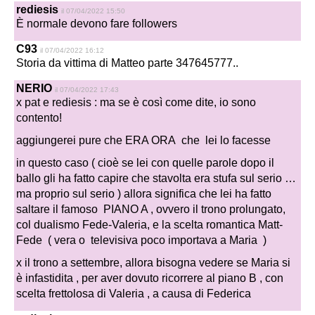
rediesis
il 07/04/2022 15:50
È normale devono fare followers
C93
il 07/04/2022 16:12
Storia da vittima di Matteo parte 347645777..
NERIO
il 07/04/2022 17:43
x pat e rediesis :
ma se è così come dite, io sono
contento!
aggiungerei pure che ERA ORA che lei lo facesse
in questo caso ( cioè se lei con quelle parole dopo il
ballo gli ha fatto capire che stavolta era stufa sul serio …
ma proprio sul serio ) allora significa che lei ha fatto
saltare il famoso PIANO A , ovvero il trono prolungato,
col dualismo Fede-Valeria, e la scelta romantica Matt-
Fede ( vera o televisiva poco importava a Maria )
x il trono a settembre, allora bisogna vedere se Maria si
è infastidita , per aver dovuto ricorrere al piano B , con
scelta frettolosa di Valeria , a causa di Federica