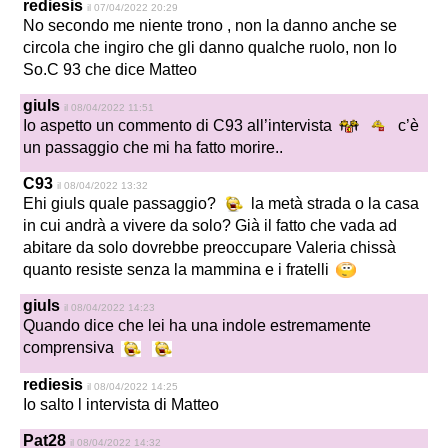
rediesis
il 07/04/2022 20:29
No secondo me niente trono , non la danno anche se
circola che ingiro che gli danno qualche ruolo, non lo
So.C 93 che dice Matteo
giuls
il 08/04/2022 11:51
Io aspetto un commento di C93 all’intervista
c’è
un passaggio che mi ha fatto morire..
C93
il 08/04/2022 13:32
Ehi giuls quale passaggio?
la metà strada o la casa
in cui andrà a vivere da solo? Già il fatto che vada ad
abitare da solo dovrebbe preoccupare Valeria chissà
quanto resiste senza la mammina e i fratelli
giuls
il 08/04/2022 14:23
Quando dice che lei ha una indole estremamente
comprensiva
rediesis
il 08/04/2022 14:25
Io salto l intervista di Matteo
Pat28
il 08/04/2022 14:32