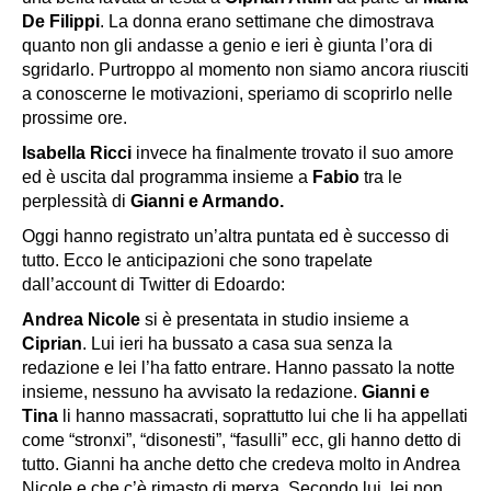
De Filippi
. La donna erano settimane che dimostrava
quanto non gli andasse a genio e ieri è giunta l’ora di
sgridarlo. Purtroppo al momento non siamo ancora riusciti
a conoscerne le motivazioni, speriamo di scoprirlo nelle
prossime ore.
Isabella Ricci
invece ha finalmente trovato il suo amore
ed è uscita dal programma insieme a
Fabio
tra le
perplessità di
Gianni e Armando.
Oggi hanno registrato un’altra puntata ed è successo di
tutto. Ecco le anticipazioni che sono trapelate
dall’account di Twitter di Edoardo:
Andrea Nicole
si è presentata in studio insieme a
Ciprian
. Lui ieri ha bussato a casa sua senza la
redazione e lei l’ha fatto entrare. Hanno passato la notte
insieme, nessuno ha avvisato la redazione.
Gianni e
Tina
li hanno massacrati, soprattutto lui che li ha appellati
come “stronxi”, “disonesti”, “fasulli” ecc, gli hanno detto di
tutto. Gianni ha anche detto che credeva molto in Andrea
Nicole e che c’è rimasto di merxa. Secondo lui, lei non