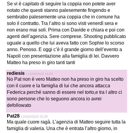
Se vi è capitato di seguire la coppia non potete aver
notato che questi stanno palesemente fingendo e
sembrabo palesemente una coppia che in comune ha
solo il contratto. Tra l’altro si sono visti venerdì sera e
non erano mai soli. Prima con Davide e chiara e poi con
agenti dell’agenzia. Sere comprese. Shooting pubblicato
uguale a quello che lui aveva fatto con Sophie lo scorso
anno. Penoso. E oggi c’è il grande giorno dell’evento a
Napoli con presentazione alla famiglia di lei. Davvero
Matteo ha preso in giro tanti tanti
rediesis
il 10/04/2022 14:00
No Pat non è vero Matteo non ha preso in giro ha scelto
con il cuore e la famiglia di lui che ancora attacca
Federica perché sanno di essere nel torto,e tra l altro ci
sono persone che lo seguono ancora io avrei
defollowato
Pat28
il 10/04/2022 21:28
Ma quale cuore ragà. L’agenzia di Matteo seguire tutta la
famiglia di valeria. Una che è entrata l’altro giorno, in