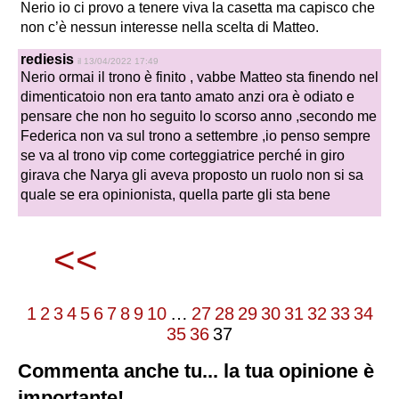
Nerio io ci provo a tenere viva la casetta ma capisco che
non c’è nessun interesse nella scelta di Matteo.
rediesis
il 13/04/2022 17:49
Nerio ormai il trono è finito , vabbe Matteo sta finendo nel
dimenticatoio non era tanto amato anzi ora è odiato e
pensare che non ho seguito lo scorso anno ,secondo me
Federica non va sul trono a settembre ,io penso sempre
se va al trono vip come corteggiatrice perché in giro
girava che Narya gli aveva proposto un ruolo non si sa
quale se era opinionista, quella parte gli sta bene
<<
1
2
3
4
5
6
7
8
9
10
…
27
28
29
30
31
32
33
34
35
36
37
Commenta anche tu... la tua opinione è
importante!