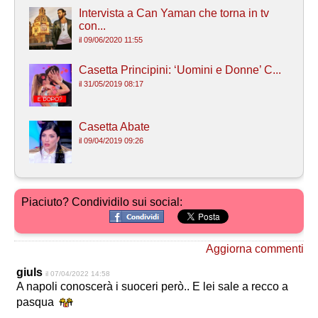
Intervista a Can Yaman che torna in tv
con...
il 09/06/2020 11:55
Casetta Principini: ‘Uomini e Donne’ C...
il 31/05/2019 08:17
Casetta Abate
il 09/04/2019 09:26
Piaciuto? Condividilo sui social:
Aggiorna commenti
giuls
il 07/04/2022 14:58
A napoli conoscerà i suoceri però.. E lei sale a recco a
pasqua