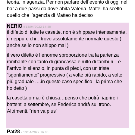
teoria, in agenzia. Per non parlare dell’evento di oggi nel
bar a due passi da dove abita Valeria. Mattel ha scelto
quello che l’agenzia di Matteo ha deciso
NERIO
il 13/04/2022 14:48
il difetto di tutte le casette, non è shippare intensamente ,
e neppure chi…trovo assolutamente normale questo (
anche se io non shippo mai )
il vero difetto è l’enorme sproporzione tra la partenza
rombante con tanto di grancassa e rullo di tamburi…e
l’arrivo in silenzio, in punta di piedi, con un triste
“sgonfiamento” progressivo ( a volte più rapido, a volte
più graduale ….in questo caso specifico , la prima che
ho detto )
la casetta ormai è chiusa…penso che potrà riaprire i
battenti a settembre, se Federica andrà sul trono.
Altrimenti, “rien va plus”
Pat28
il 13/04/2022 16:03