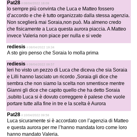
Pat28
il 08/04/2022 18:09
Io sempre più convinta che Luca e Matteo fossero
d’accordo e che è tutto organizzato dalla stessa agenzia.
Non sceglierà mai Soraia,non può. Ma almeno credo
che fisicamente a Luca questa aurora piaccia. A Matteo
invece Valeria non piace per nulla e si vede
rediesis
il 08/04/2022 19:34
A sto giro penso che Soraia lo molla prima
rediesis
il 09/04/2022 09:57
Ieri ho visto un pezzo di Luca che diceva che sia Soraia
e Lilli hanno lasciato un ricordo ,Soraia gli dice che
sembra che non siamo la scelta non smentisce mentre
Gianni gli dice che capito quello che ha detto Soraia
,subito Luca si è dovuto correggere è palese che vuole
portare tutte alla fine in tre e la scelta è Aurora
Pat28
il 10/04/2022 09:58
Luca sicuramente si è accordato con l’agenzia di Matteo
e questa aurora per me l’hanno mandata loro come loro
hanno mandato Valeria.