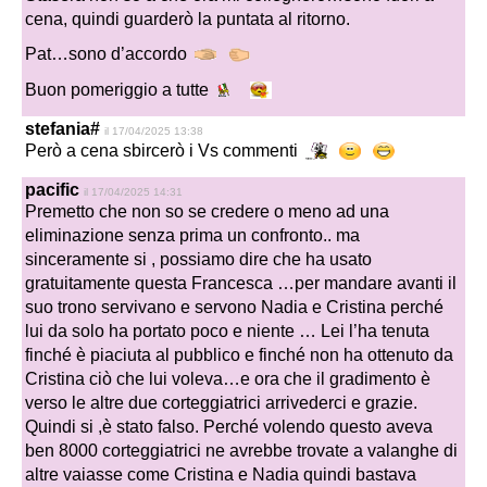
cena, quindi guarderò la puntata al ritorno.
Pat…sono d’accordo
Buon pomeriggio a tutte
stefania#
il 17/04/2025 13:38
Però a cena sbircerò i Vs commenti
pacific
il 17/04/2025 14:31
Premetto che non so se credere o meno ad una
eliminazione senza prima un confronto.. ma
sinceramente si , possiamo dire che ha usato
gratuitamente questa Francesca …per mandare avanti il
suo trono servivano e servono Nadia e Cristina perché
lui da solo ha portato poco e niente … Lei l’ha tenuta
finché è piaciuta al pubblico e finché non ha ottenuto da
Cristina ciò che lui voleva…e ora che il gradimento è
verso le altre due corteggiatrici arrivederci e grazie.
Quindi si ,è stato falso. Perché volendo questo aveva
ben 8000 corteggiatrici ne avrebbe trovate a valanghe di
altre vaiasse come Cristina e Nadia quindi bastava