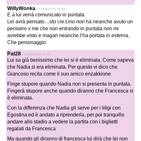
WillyWonka
il 17/04/2025 10:34
E a lui verrà comunicato in puntata
Lei avrà pensato…sto cre.t.ino non ha neanche avuto un
pensiero x me che non entrando in puntata non mi
avrebbe visto e magari neanche l’ha portata in esterna.
Che personaggio
Pat28
il 17/04/2025 10:40
Lui sa già benissimo che lei si è eliminata. Come sapeva
che Nadia si era eliminata. Per questo vi dico che
Giancoso recita come il suo amico enzakkione
Finge stupore quando Nadia non si presenta in puntata.
Fingerà stupore anche quando diranno che Francesca si
è eliminata.
Con la differenza che Nadia gli serve per i litigi con
Egostina ed è andato a riprenderla, per poi tranquillo
andare allo stadio a vedere la partita con i biglietti
regalati da Francesca
Ma quando gli diranno di francesca lui dirà che lei non