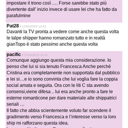
impostare il trono così …. Forse sarebbe stato più
divertente dall’ inizio invece di usare lei che ha fatto da
parafulmine
Pat28
il 17/04/2025 14:43
Davanti la TV pronta a vedere come anche questa volta
le talpe shipper hanno romanzato tutto e in realtà
gianTopo è stato pessimo anche questa volta
pacific
il 17/04/2025 14:51
Comunque aggiungo questa mia considerazione. Io
penso che lui si sia tenuto Francesca Anche perché
Cristina era completamente non supportata dal pubblico
e lei si…e io sono convinta che lui voglia fare la coppia
social amata e seguita. Ora con le liti C sta avendo
consensi,viene difesa .. lui era anche pronto a fare le
esterne romanticone per dare materiale alle shippatrici
seriali …
Il fatto che abbia scientemente voluto far scendere il
gradimento verso Francesca e l’interesse verso la loro
ship mi rafforzano questa idea.