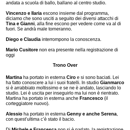
andata a scuola di ballo, ballano al centro studio.
Vincenzo e Ilaria
escono insieme dal programma,
diciamo che sono usciti a seguito dei diversi attacchi di
Tina e Gianni
, alla fine escono per vedere come va al di
fuori. Se andrà male torneranno.
Diego e Claudia
interrompono la conoscenza.
Mario Cusitore
non era presente nella registrazione di
oggi
Trono Over
Martina
ha portato in esterna
Ciro
e si sono baciati. Lei
ha fatto conoscere a lui i suoi fratelli. In studio
Gianmarco
si è arrabbiato moltissimo e se ne è andato, lasciando lo
studio. Lei è uscita per inseguirlo ma lui non è rientrato.
Martina ha portato in esterna anche
Francesco
(il
corteggiatore nuovo).
Alessio
ha portato in esterna
Genny e anche Serena
,
con quest’ultima c’è stato il
bacio
.
Di
Michele e Francesca
non si è parlato, la registrazione