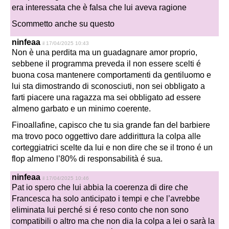
era interessata che è falsa che lui aveva ragione
Scommetto anche su questo
ninfeaa
il 17/04/2025 10:43
Non è una perdita ma un guadagnare amor proprio,
sebbene il programma preveda il non essere scelti é
buona cosa mantenere comportamenti da gentiluomo e
lui sta dimostrando di sconosciuti, non sei obbligato a
farti piacere una ragazza ma sei obbligato ad essere
almeno garbato e un minimo coerente.
Finoallafine, capisco che tu sia grande fan del barbiere
ma trovo poco oggettivo dare addirittura la colpa alle
corteggiatrici scelte da lui e non dire che se il trono é un
flop almeno l’80% di responsabilità é sua.
ninfeaa
il 17/04/2025 10:46
Pat io spero che lui abbia la coerenza di dire che
Francesca ha solo anticipato i tempi e che l’avrebbe
eliminata lui perché si é reso conto che non sono
compatibili o altro ma che non dia la colpa a lei o sarà la