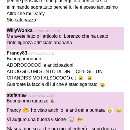
perché pensava di non piacergli ora penso si stia
eliminando soprattutto perché lui le è sceso tantissimo
Altro che mr Darcy
Sto cafonazzo
WillyWonka
il 17/04/2025 12:18
Ma avete letto o l’articolo di Lorenzo che ha usato
l’intelligenza artificiale ahahaha
Francy83
il 17/04/2025 12:33
Buongiornooooo
ADOROOOOOO le anticipazioni
AD OGGI IO MI SENTO DI DIRTI CHE SEI UN
GRANDISSIMO FALSOOOOO cit
Guardate la faccia di lui che è stato sgamato
stefania#
il 17/04/2025 13:36
Buongiorno ragazze
Francy
ho visto anch’io le anti della puntata
Vi auguro una buona visione
Stasera non so a che ora mi collegherò…sono fuori a