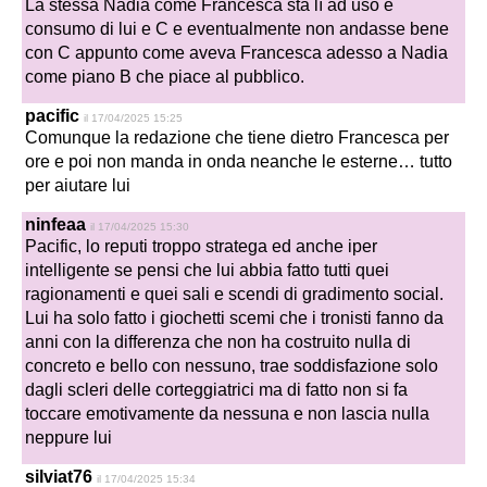
La stessa Nadia come Francesca sta lì ad uso e
consumo di lui e C e eventualmente non andasse bene
con C appunto come aveva Francesca adesso a Nadia
come piano B che piace al pubblico.
pacific
il 17/04/2025 15:25
Comunque la redazione che tiene dietro Francesca per
ore e poi non manda in onda neanche le esterne… tutto
per aiutare lui
ninfeaa
il 17/04/2025 15:30
Pacific, lo reputi troppo stratega ed anche iper
intelligente se pensi che lui abbia fatto tutti quei
ragionamenti e quei sali e scendi di gradimento social.
Lui ha solo fatto i giochetti scemi che i tronisti fanno da
anni con la differenza che non ha costruito nulla di
concreto e bello con nessuno, trae soddisfazione solo
dagli scleri delle corteggiatrici ma di fatto non si fa
toccare emotivamente da nessuna e non lascia nulla
neppure lui
silviat76
il 17/04/2025 15:34