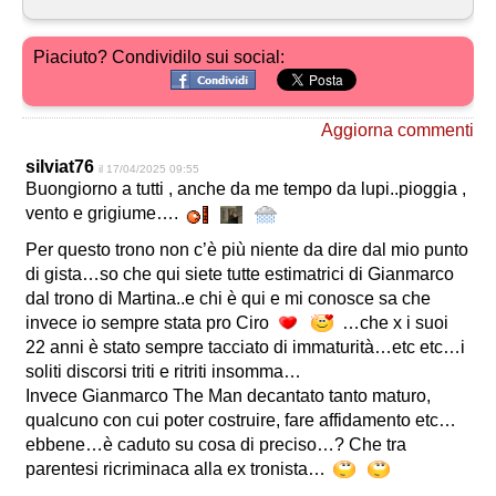
Piaciuto? Condividilo sui social:
Aggiorna commenti
silviat76
il 17/04/2025 09:55
Buongiorno a tutti , anche da me tempo da lupi..pioggia ,
vento e grigiume….
Per questo trono non c’è più niente da dire dal mio punto
di gista…so che qui siete tutte estimatrici di Gianmarco
dal trono di Martina..e chi è qui e mi conosce sa che
invece io sempre stata pro Ciro
…che x i suoi
22 anni è stato sempre tacciato di immaturità…etc etc…i
soliti discorsi triti e ritriti insomma…
Invece Gianmarco The Man decantato tanto maturo,
qualcuno con cui poter costruire, fare affidamento etc…
ebbene…è caduto su cosa di preciso…? Che tra
parentesi ricriminaca alla ex tronista…