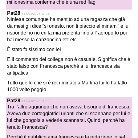
milionesima conferma che é una red flag
Pat28
il 17/04/2025 11:04
Ninfeaa comunque ha mentito ad una ragazza che già
da mesi gli dice “si onesto, non ti piaccio eliminami” e lui
risponde no no eri la mia preferita fino all’ aeroporto poi
hai messo la canzoncina etc etc.
È stato falsissimo con lei
E il commento del collega non è casuale. Significa che è
stato falso con Francesca perché a lui francesca sta
antipatica
Tutto quello che si è recriminato a Martina lui lo ha fatto
1000 volte peggio
Pat28
il 17/04/2025 11:05
Tra l’altro aggiungo che non aveva bisogno di francesca.
Aveva due corteggiatrici urlanti che si scannano per lui e
lui che gongola a vederle scannarsi. Quindi perché ha
tenuto Francesca?
Perché il pubblico ama francesca e la redazione lo sa!