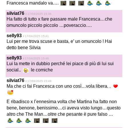
Francesca mandalo va….
silviat76
il 17/04/2025 15:36
Ha fatto di tutto x fare passare male Francesca…che
omuncolo piccolo piccolo …poveraccio….
selly93
il 17/04/2025 15:41
Lui per me trova scuse e basta, e’ un omuncolo ! Hai
detto bene Silvia
selly93
il 17/04/2025 15:46
Lui la mette in dubbio perché lei piace di più di lui sui
social..
le comiche
silviat76
il 17/04/2025 15:49
Ma che ci fai Francesca con uno così…vola libera. .
E ribadisco x l’ennesima volta che Martina ha fatto non
bene, benone, benissimo…ci aveva visto lungo…questo
altro che The Man…oltre che pesante è pure falso …