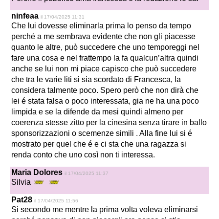
ninfeaa
il 17/04/2025 11:31
Che lui dovesse eliminarla prima lo penso da tempo
perché a me sembrava evidente che non gli piacesse
quanto le altre, può succedere che uno temporeggi nel
fare una cosa e nel frattempo la fa qualcun’altra quindi
anche se lui non mi piace capisco che può succedere
che tra le varie liti si sia scordato di Francesca, la
considera talmente poco. Spero però che non dirà che
lei é stata falsa o poco interessata, gia ne ha una poco
limpida e se la difende da mesi quindi almeno per
coerenza stesse zitto per la cinesina senza tirare in ballo
sponsorizzazioni o scemenze simili . Alla fine lui si é
mostrato per quel che é e ci sta che una ragazza si
renda conto che uno così non ti interessa.
Maria Dolores
il 17/04/2025 11:37
Silvia
Pat28
il 17/04/2025 11:56
Si secondo me mentre la prima volta voleva eliminarsi