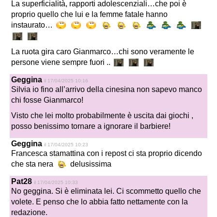
La superficialità, rapporti adolescenziali…che poi è
proprio quello che lui e la femme fatale hanno
instaurato…
La ruota gira caro Gianmarco…chi sono veramente le
persone viene sempre fuori ..
Geggina
il 17/04/2025 10:16
Silvia io fino all’arrivo della cinesina non sapevo manco
chi fosse Gianmarco!
Visto che lei molto probabilmente è uscita dai giochi ,
posso benissimo tornare a ignorare il barbiere!
Geggina
il 17/04/2025 10:23
Francesca stamattina con i repost ci sta proprio dicendo
che sta nera
delusissima
Pat28
il 17/04/2025 10:33
No geggina. Si è eliminata lei. Ci scommetto quello che
volete. E penso che lo abbia fatto nettamente con la
redazione.