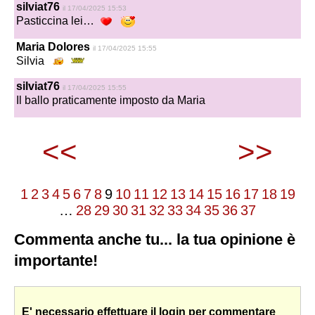
silviat76
il 17/04/2025 15:53
Pasticcina lei…
Maria Dolores
il 17/04/2025 15:55
Silvia
silviat76
il 17/04/2025 15:55
Il ballo praticamente imposto da Maria
<<
>>
1
2
3
4
5
6
7
8
9
10
11
12
13
14
15
16
17
18
19
…
28
29
30
31
32
33
34
35
36
37
Commenta anche tu... la tua opinione è
importante!
E' necessario effettuare il login per commentare