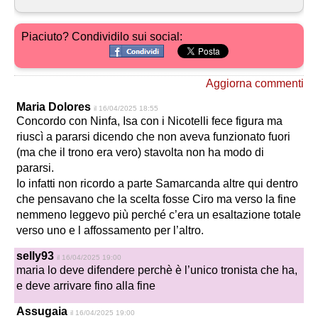
Piaciuto? Condividilo sui social:
Aggiorna commenti
Maria Dolores
il 16/04/2025 18:55
Concordo con Ninfa, Isa con i Nicotelli fece figura ma
riuscì a pararsi dicendo che non aveva funzionato fuori
(ma che il trono era vero) stavolta non ha modo di
pararsi.
Io infatti non ricordo a parte Samarcanda altre qui dentro
che pensavano che la scelta fosse Ciro ma verso la fine
nemmeno leggevo più perché c’era un esaltazione totale
verso uno e l affossamento per l’altro.
selly93
il 16/04/2025 19:00
maria lo deve difendere perchè è l’unico tronista che ha,
e deve arrivare fino alla fine
Assugaia
il 16/04/2025 19:00