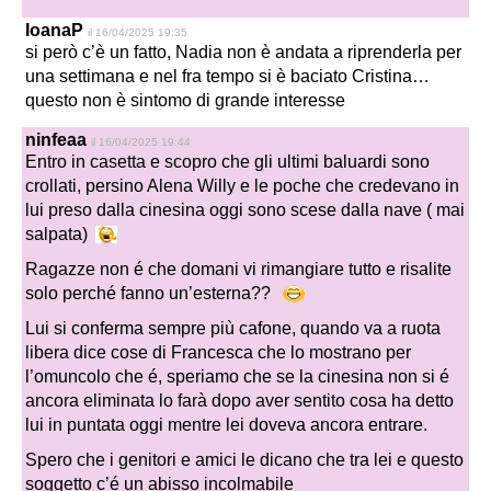
IoanaP
il 16/04/2025 19:35
si però c’è un fatto, Nadia non è andata a riprenderla per
una settimana e nel fra tempo si è baciato Cristina…
questo non è sintomo di grande interesse
ninfeaa
il 16/04/2025 19:44
Entro in casetta e scopro che gli ultimi baluardi sono
crollati, persino Alena Willy e le poche che credevano in
lui preso dalla cinesina oggi sono scese dalla nave ( mai
salpata)
Ragazze non é che domani vi rimangiare tutto e risalite
solo perché fanno un’esterna??
Lui si conferma sempre più cafone, quando va a ruota
libera dice cose di Francesca che lo mostrano per
l’omuncolo che é, speriamo che se la cinesina non si é
ancora eliminata lo farà dopo aver sentito cosa ha detto
lui in puntata oggi mentre lei doveva ancora entrare.
Spero che i genitori e amici le dicano che tra lei e questo
soggetto c’é un abisso incolmabile