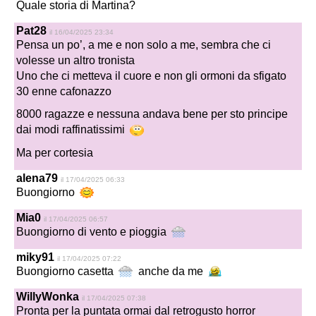
Quale storia di Martina?
Pat28
il 16/04/2025 23:34
Pensa un po’, a me e non solo a me, sembra che ci
volesse un altro tronista
Uno che ci metteva il cuore e non gli ormoni da sfigato
30 enne cafonazzo
8000 ragazze e nessuna andava bene per sto principe
dai modi raffinatissimi
Ma per cortesia
alena79
il 17/04/2025 06:33
Buongiorno
Mia0
il 17/04/2025 06:57
Buongiorno di vento e pioggia
miky91
il 17/04/2025 07:22
Buongiorno casetta
anche da me
WillyWonka
il 17/04/2025 07:38
Pronta per la puntata ormai dal retrogusto horror