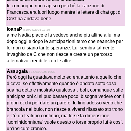
Io comunque non capisco perché la canzone di
Francesca era fuori luogo mentre la lettera di chat gpt di
Cristina andava bene
IoanaP
il 16/04/2025 19:26
a me Nadia piace e la vedevo anche più affine a lui ma
dopo oggi e dopo le anticipazioni temo che neanche per
lei non ci siano tante speranze. Lui sembra talmente
invaghito da C che non riesce a creare un percorso
alternativo credibile con le altre
Assugaia
il 16/04/2025 19:32
Però oggi la guardava molto ed era attento a quello che
diceva, se effettivamente quando è andato sotto casa
sua ha detto e mostrato qualcosa…boh, comunque sulle
anticipazioni ci si può basare poco, bisogna vedere con i
propri occhi per dare un parere. Io fino adesso vedo che
brancola nel buio, non riesce a viversi rilassato sto trono
e c’è un teatrino continuo, ma forse la dimensione
“uominidonniana” vuole questo o forse proprio lui è così,
un’insicuro cronico.