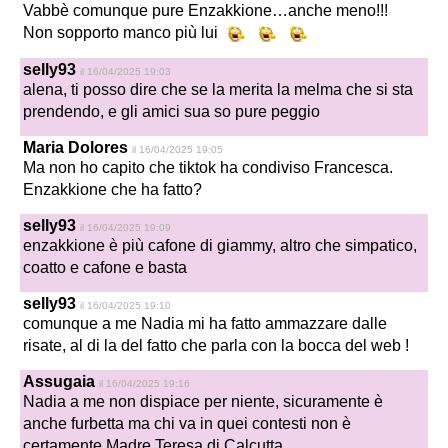
Vabbè comunque pure Enzakkione…anche meno!!!
Non sopporto manco più lui
selly93
il 16/04/2025 19:03
alena, ti posso dire che se la merita la melma che si sta
prendendo, e gli amici sua so pure peggio
Maria Dolores
il 16/04/2025 19:05
Ma non ho capito che tiktok ha condiviso Francesca.
Enzakkione che ha fatto?
selly93
il 16/04/2025 19:09
enzakkione è più cafone di giammy, altro che simpatico,
coatto e cafone e basta
selly93
il 16/04/2025 19:10
comunque a me Nadia mi ha fatto ammazzare dalle
risate, al di la del fatto che parla con la bocca del web !
Assugaia
il 16/04/2025 19:16
Nadia a me non dispiace per niente, sicuramente è
anche furbetta ma chi va in quei contesti non è
certamente Madre Teresa di Calcutta.