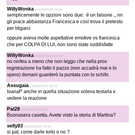
WillyWonka
il 16/04/2025 19:44
semplicemente le opzioni sono due: è un falsone ,, nn
gli piace abbastanza Francesca e così trova il pretesto
per litigarci
oppure aveva molte aspettative emotive vs francesca
che per COLPA DI LUI, non sono state soddisfatte
WillyWonka
il 16/04/2025 19:45
no ninfea a meno che non leggo che nella prox
registrazione ha fatto il pazzo (non accadrà mai e lo
spero) domani guarderò la puntata con lo schifo
Assugaia
il 16/04/2025 20:03
IoanaP anche in quella situazione voleva testarla x
vedere la reazione
Pat28
il 16/04/2025 20:37
Buonasera casetta. Avete visto la storia di Martina?
selly93
il 16/04/2025 20:42
si pat, come darle torto o no ?