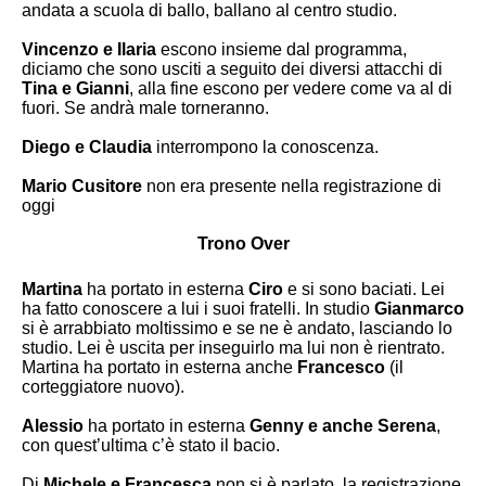
andata a scuola di ballo, ballano al centro studio.
Vincenzo e Ilaria
escono insieme dal programma,
diciamo che sono usciti a seguito dei diversi attacchi di
Tina e Gianni
, alla fine escono per vedere come va al di
fuori. Se andrà male torneranno.
Diego e Claudia
interrompono la conoscenza.
Mario Cusitore
non era presente nella registrazione di
oggi
Trono Over
Martina
ha portato in esterna
Ciro
e si sono baciati. Lei
ha fatto conoscere a lui i suoi fratelli. In studio
Gianmarco
si è arrabbiato moltissimo e se ne è andato, lasciando lo
studio. Lei è uscita per inseguirlo ma lui non è rientrato.
Martina ha portato in esterna anche
Francesco
(il
corteggiatore nuovo).
Alessio
ha portato in esterna
Genny e anche Serena
,
con quest’ultima c’è stato il
bacio
.
Di
Michele e Francesca
non si è parlato, la registrazione