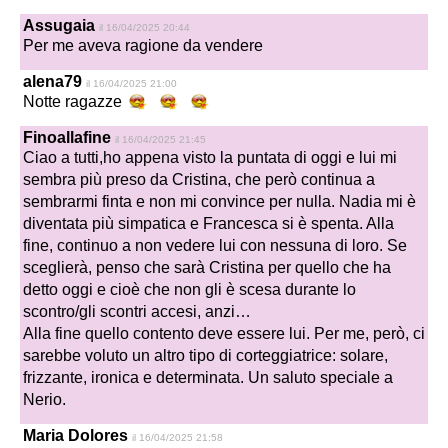
Assugaia
il 16/04/2025 20:44
Per me aveva ragione da vendere
alena79
il 16/04/2025 21:00
Notte ragazze
Finoallafine
il 16/04/2025 21:45
Ciao a tutti,ho appena visto la puntata di oggi e lui mi
sembra più preso da Cristina, che però continua a
sembrarmi finta e non mi convince per nulla. Nadia mi è
diventata più simpatica e Francesca si è spenta. Alla
fine, continuo a non vedere lui con nessuna di loro. Se
sceglierà, penso che sarà Cristina per quello che ha
detto oggi e cioè che non gli è scesa durante lo
scontro/gli scontri accesi, anzi…
Alla fine quello contento deve essere lui. Per me, però, ci
sarebbe voluto un altro tipo di corteggiatrice: solare,
frizzante, ironica e determinata. Un saluto speciale a
Nerio.
Maria Dolores
il 16/04/2025 21:58