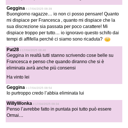
Geggina
il 17/04/2025 08:39
Buongiorno ragazze… io non ci posso pensare! Quanto
mi dispiace per Francesca , quanto mi dispiace che la
sua discrezione sia passata per poco carattere! Mi
dispiace troppo per tutto… io ignoravo questo schifo dai
tempi di affifella perché ci siamo sono ricaduta?
Pat28
il 17/04/2025 08:46
Geggina in realtà tutti stanno scrivendo cose belle su
Francesca e penso che quando diranno che si è
eliminata avrà anche più consensi
Ha vinto lei
Geggina
il 17/04/2025 08:54
Io purtroppo credo l’abbia eliminata lui
WillyWonka
il 17/04/2025 09:34
Penso l’avrebbe fatto in puntata poi tutto può essere
Ormai…