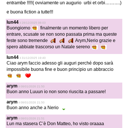
entrambe !!!!!(
ovviamente un augurio urbi et orbi……….)
e buona fiction a tutte!!!
lun44
il 28/12/2025 08:03
Buongiorno
finalmente un momento libero per
entrare, scusate se non sono passata prima ma queste
feste sono tremende
Arym,Nerio grazie e
spero abbiate trascorso un Natale sereno
lun44
il 31/12/2025 19:40
Ciao arym faccio adesso gli auguri perché dopo sarà
impossibile buona fine e buon principio un abbraccio
arym
il 08/01/2026 21:50
Buon anno Luuun io non sono riuscita a passare!
arym
il 08/01/2026 21:50
Buon anno anche a Nerio
arym
il 08/01/2026 21:51
Lun ma stasera C’è Don Matteo, ho visto oraaaa