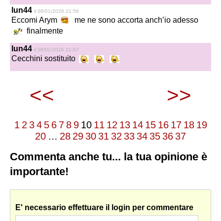
lun44
il 08/01/2026 21:56
Eccomi Arym
me ne sono accorta anch’io adesso
finalmente
lun44
il 08/01/2026 21:57
Cecchini sostituito
<<
>>
1
2
3
4
5
6
7
8
9
10
11
12
13
14
15
16
17
18
19
20
…
28
29
30
31
32
33
34
35
36
37
Commenta anche tu... la tua opinione è
importante!
E' necessario effettuare il login per commentare