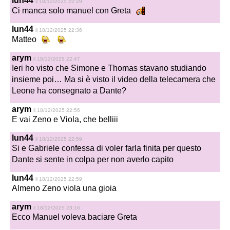
lun44
il 18/12/2025 22:29
Ci manca solo manuel con Greta
lun44
il 18/12/2025 22:36
Matteo
arym
il 18/12/2025 22:47
Ieri ho visto che Simone e Thomas stavano studiando
insieme poi… Ma si è visto il video della telecamera che
Leone ha consegnato a Dante?
arym
il 18/12/2025 22:56
E vai Zeno e Viola, che belliii
lun44
il 18/12/2025 22:59
Si e Gabriele confessa di voler farla finita per questo
Dante si sente in colpa per non averlo capito
lun44
il 18/12/2025 22:59
Almeno Zeno viola una gioia
arym
il 18/12/2025 23:16
Ecco Manuel voleva baciare Greta