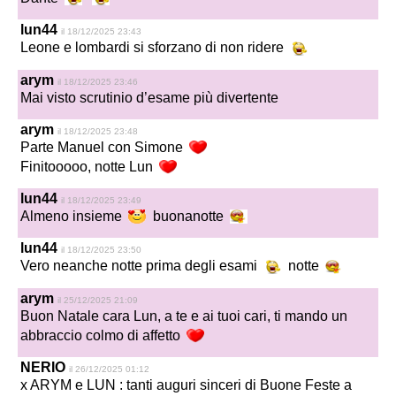
lun44
il 18/12/2025 23:43
Leone e lombardi si sforzano di non ridere
arym
il 18/12/2025 23:46
Mai visto scrutinio d’esame più divertente
arym
il 18/12/2025 23:48
Parte Manuel con Simone
Finitooooo, notte Lun
lun44
il 18/12/2025 23:49
Almeno insieme
buonanotte
lun44
il 18/12/2025 23:50
Vero neanche notte prima degli esami
notte
arym
il 25/12/2025 21:09
Buon Natale cara Lun, a te e ai tuoi cari, ti mando un
abbraccio colmo di affetto
NERIO
il 26/12/2025 01:12
x ARYM e LUN :
tanti auguri sinceri di Buone Feste a