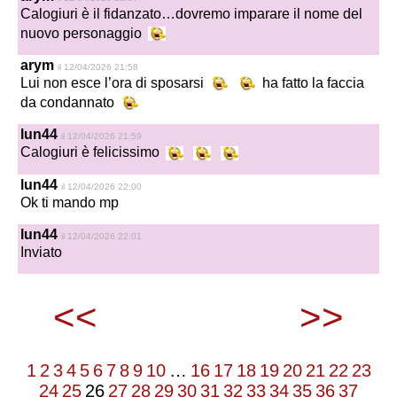
Calogiuri è il fidanzato…dovremo imparare il nome del
nuovo personaggio
arym
il 12/04/2026 21:58
Lui non esce l’ora di sposarsi
ha fatto la faccia
da condannato
lun44
il 12/04/2026 21:59
Calogiuri è felicissimo
lun44
il 12/04/2026 22:00
Ok ti mando mp
lun44
il 12/04/2026 22:01
Inviato
<<
>>
1
2
3
4
5
6
7
8
9
10
…
16
17
18
19
20
21
22
23
24
25
26
27
28
29
30
31
32
33
34
35
36
37