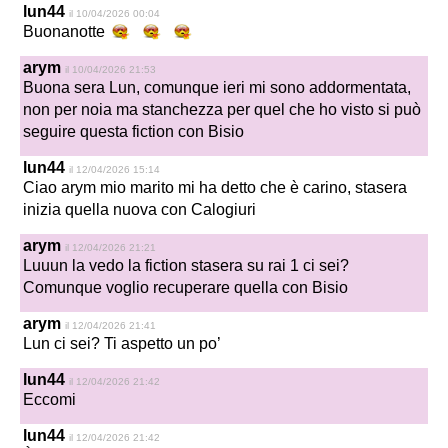
lun44
il 10/04/2026 00:04
Buonanotte
arym
il 10/04/2026 21:53
Buona sera Lun, comunque ieri mi sono addormentata,
non per noia ma stanchezza per quel che ho visto si può
seguire questa fiction con Bisio
lun44
il 12/04/2026 15:14
Ciao arym mio marito mi ha detto che è carino, stasera
inizia quella nuova con Calogiuri
arym
il 12/04/2026 21:21
Luuun la vedo la fiction stasera su rai 1 ci sei?
Comunque voglio recuperare quella con Bisio
arym
il 12/04/2026 21:41
Lun ci sei? Ti aspetto un po’
lun44
il 12/04/2026 21:42
Eccomi
lun44
il 12/04/2026 21:42