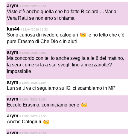
arym
il 12/04/2026 21:51
Visto c’è anche quella che ha fatto Ricciardi…Maria
Vera Ratti se non erro si chiama
lun44
il 12/04/2026 21:52
Sono curiosa di rivedere calogiuri
e ho letto che c’è
pure Erasmo di Che Dio c in aiuti
arym
il 12/04/2026 21:53
Ma concordo con te, io anche sveglia alle 6 del mattino,
la sera come si fa a star svegli fino a mezzanotte?
Impossibile
arym
il 12/04/2026 21:54
Lun se ti va ci seguiamo su IG, ci scambiamo in MP
arym
il 12/04/2026 21:54
Eccolo Erasmo, cominciamo bene
arym
il 12/04/2026 21:56
Anche Calogiuri
arym
il 12/04/2026 21:57