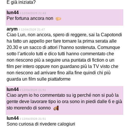
È già iniziata?
lun44
il 12/04/2026 21:43
Per fortuna ancora non
arym
il 12/04/2026 21:47
Ciao Lun, non ancora, spero di reggere, sai la Capotondi
ha fatto un appello per fare tornare la prima serata alle
20.30 e un sacco di attori l’hanno sostenuta. Comunque
sotto l’articolo tutti e dico tutti hanno commentato che
non riescono più a seguire una puntata di fiction o un
film per intero oppure non guardano più la TV visto che
non riescono ad arrivare fino alla fine quindi chi più
guarda un film sulle piattaforme
lun44
il 12/04/2026 21:51
Ciao arym io ho commentato su ig perché non si può la
gente deve lavorare tipo io ora sono in piedi dalle 6 e già
sto morendo di sonno
lun44
il 12/04/2026 21:51
Sono curiosa di rivedere calogiuri