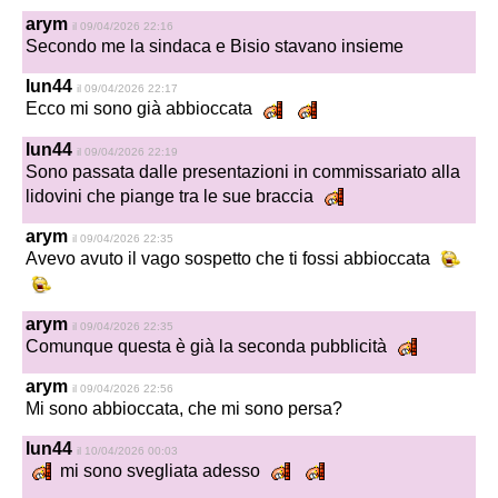
arym
il 09/04/2026 22:16
Secondo me la sindaca e Bisio stavano insieme
lun44
il 09/04/2026 22:17
Ecco mi sono già abbioccata
lun44
il 09/04/2026 22:19
Sono passata dalle presentazioni in commissariato alla
lidovini che piange tra le sue braccia
arym
il 09/04/2026 22:35
Avevo avuto il vago sospetto che ti fossi abbioccata
arym
il 09/04/2026 22:35
Comunque questa è già la seconda pubblicità
arym
il 09/04/2026 22:56
Mi sono abbioccata, che mi sono persa?
lun44
il 10/04/2026 00:03
mi sono svegliata adesso