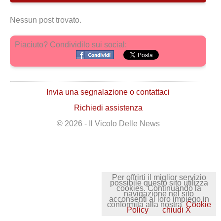
Nessun post trovato.
Piaciuto? Condividilo sui social:
Invia una segnalazione o contattaci
Richiedi assistenza
© 2026 - Il Vicolo Delle News
Per offrirti il miglior servizio
possibile questo sito utilizza
cookies. Continuando la
navigazione nel sito
acconsenti al loro impiego in
conformità alla nostra
Cookie
Policy
chiudi X