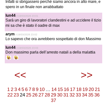
Infatti si sbrigassero perché siamo ancora in alto mare, e
spero in un finale non arrabbattato
lun44
il 19/03/2026 23:01
Sarà un giro di lavoratori clandestini e ad uccidere il tizio
mi sa che è stato il oadre di max
arym
il 19/03/2026 23:02
Lo sapevo che ora avrebbero sospettato di don Massimo
lun44
il 19/03/2026 23:03
Don massimo parla dell’arresto natali a della malattia
<<
>>
1
2
3
4
5
6
7
8
9
10
…
14
15
16
17
18
19
20
21
22
23
24
25
26
27
28
29
30
31
32
33
34
35
36
37