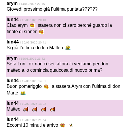
arym
il 14/03/2026 22:15
Giovedì prossimo già l’ultima puntata??????
lun44
il 15/03/2026 20:40
Ciao arym
stasera non ci sarò perché guardo la
finale di sinner
lun44
il 15/03/2026 20:41
Si già l’ultima di don Matteo
arym
il 15/03/2026 21:42
Sera Lun , ok non ci sei, allora ci vediamo per don
matteo a, o comincia qualcosa di nuovo prima?
lun44
il 19/03/2026 14:01
Buon pomeriggio
a stasera Arym con l’ultima di don
Marte
lun44
il 19/03/2026 14:02
Matteo
lun44
il 19/03/2026 21:54
Eccomi 10 minuti e arrivo