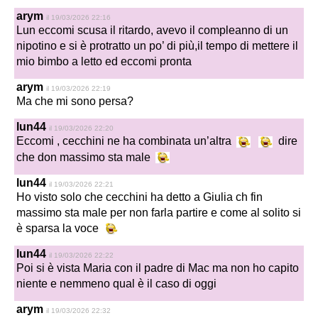
arym
il 19/03/2026 22:16
Lun eccomi scusa il ritardo, avevo il compleanno di un
nipotino e si è protratto un po’ di più,il tempo di mettere il
mio bimbo a letto ed eccomi pronta
arym
il 19/03/2026 22:19
Ma che mi sono persa?
lun44
il 19/03/2026 22:20
Eccomi , cecchini ne ha combinata un’altra
dire
che don massimo sta male
lun44
il 19/03/2026 22:21
Ho visto solo che cecchini ha detto a Giulia ch fin
massimo sta male per non farla partire e come al solito si
è sparsa la voce
lun44
il 19/03/2026 22:22
Poi si è vista Maria con il padre di Mac ma non ho capito
niente e nemmeno qual è il caso di oggi
arym
il 19/03/2026 22:32