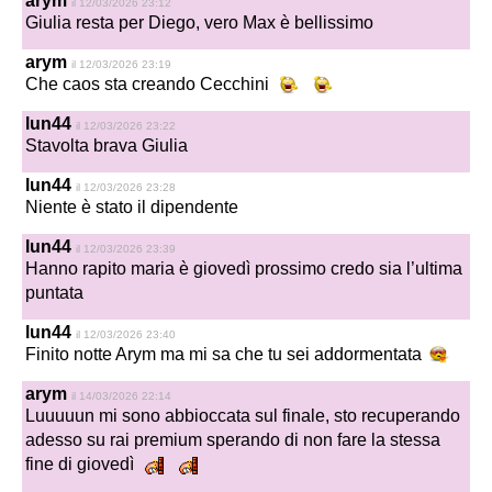
arym
il 12/03/2026 23:12
Giulia resta per Diego, vero Max è bellissimo
arym
il 12/03/2026 23:19
Che caos sta creando Cecchini
lun44
il 12/03/2026 23:22
Stavolta brava Giulia
lun44
il 12/03/2026 23:28
Niente è stato il dipendente
lun44
il 12/03/2026 23:39
Hanno rapito maria è giovedì prossimo credo sia l’ultima
puntata
lun44
il 12/03/2026 23:40
Finito notte Arym ma mi sa che tu sei addormentata
arym
il 14/03/2026 22:14
Luuuuun mi sono abbioccata sul finale, sto recuperando
adesso su rai premium sperando di non fare la stessa
fine di giovedì