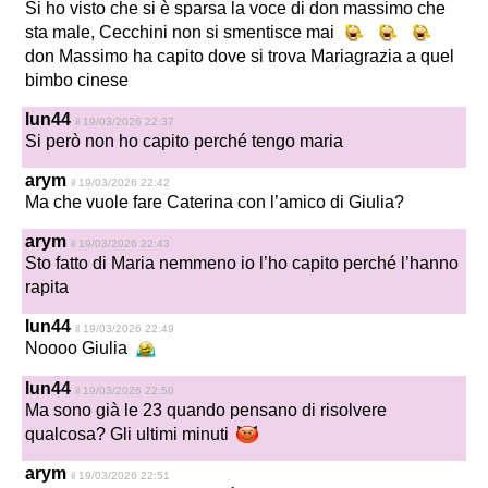
Si ho visto che si è sparsa la voce di don massimo che
sta male, Cecchini non si smentisce mai
don Massimo ha capito dove si trova Mariagrazia a quel
bimbo cinese
lun44
il 19/03/2026 22:37
Si però non ho capito perché tengo maria
arym
il 19/03/2026 22:42
Ma che vuole fare Caterina con l’amico di Giulia?
arym
il 19/03/2026 22:43
Sto fatto di Maria nemmeno io l’ho capito perché l’hanno
rapita
lun44
il 19/03/2026 22:49
Noooo Giulia
lun44
il 19/03/2026 22:50
Ma sono già le 23 quando pensano di risolvere
qualcosa? Gli ultimi minuti
arym
il 19/03/2026 22:51