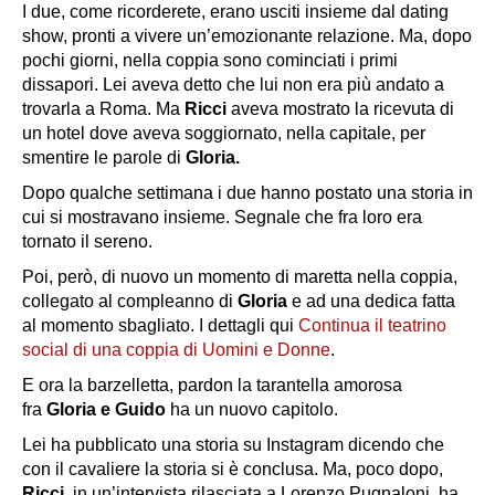
I due, come ricorderete, erano usciti insieme dal dating
show, pronti a vivere un’emozionante relazione. Ma, dopo
pochi giorni, nella coppia sono cominciati i primi
dissapori. Lei aveva detto che lui non era più andato a
trovarla a Roma. Ma
Ricci
aveva mostrato la ricevuta di
un hotel dove aveva soggiornato, nella capitale, per
smentire le parole di
Gloria.
Dopo qualche settimana i due hanno postato una storia in
cui si mostravano insieme. Segnale che fra loro era
tornato il sereno.
Poi, però, di nuovo un momento di maretta nella coppia,
collegato al compleanno di
Gloria
e ad una dedica fatta
al momento sbagliato. I dettagli qui
Continua il teatrino
social di una coppia di Uomini e Donne
.
E ora la barzelletta, pardon la tarantella amorosa
fra
Gloria e Guido
ha un nuovo capitolo.
Lei ha pubblicato una storia su Instagram dicendo che
con il cavaliere la storia si è conclusa. Ma, poco dopo,
Ricci,
in un’intervista rilasciata a Lorenzo Pugnaloni, ha