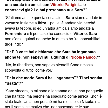
una serata tra amici, con
Vittorio Parigini
…lo
conoscevi già? Lo hai presentato tu a Sara?”
“Sfatiamo anche questa cosa…io e
Sara
siamo andate in
vacanza insieme a
Ibiza
…poi lei è andata via perché
aveva la febbre, io ed un’altra amica siamo andate a
Formentera
e lì per caso ho conosciuto
Vittorio
.
Sara
non c’era…quindi neanche in questo ho “responsabilità!
(ride, ndr) “
“D: Più volte hai dichiarato che Sara ha ingannato
anche te, non sapevi nulla quindi di
Nicola Panico
?”
“No, lo ribadisco, non sapevo niente!!! Sono rimasta
sconvolta di tutto, come voi.”
“D: In che modo Sara ti ha “ingannato”? Ti sei sentita
“usata”?”
“Sarò sincera, io mi sono allontanata da lei non per quello
che ha fatto, ma perché ha sbagliato come amica…non è
stata leale…ma non perché mi ha mentito su
Nicola
, ma
per il semplice motivo che, per nascondere le sue