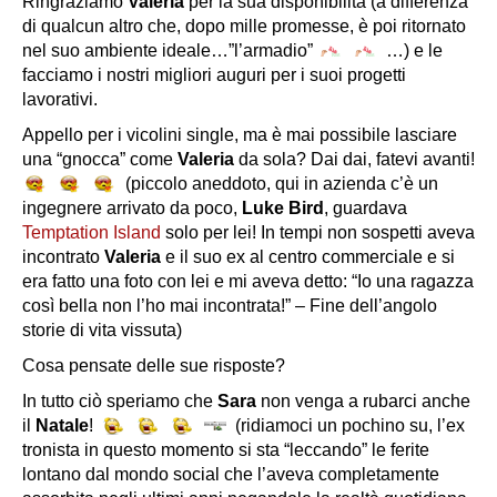
Ringraziamo
Valeria
per la sua disponibilità (a differenza
di qualcun altro che, dopo mille promesse, è poi ritornato
nel suo ambiente ideale…”l’armadio”
…) e le
facciamo i nostri migliori auguri per i suoi progetti
lavorativi.
Appello per i vicolini single, ma è mai possibile lasciare
una “gnocca” come
Valeria
da sola? Dai dai, fatevi avanti!
(piccolo aneddoto, qui in azienda c’è un
ingegnere arrivato da poco,
Luke Bird
, guardava
Temptation Island
solo per lei! In tempi non sospetti aveva
incontrato
Valeria
e il suo ex al centro commerciale e si
era fatto una foto con lei e mi aveva detto: “Io una ragazza
così bella non l’ho mai incontrata!” – Fine dell’angolo
storie di vita vissuta)
Cosa pensate delle sue risposte?
In tutto ciò speriamo che
Sara
non venga a rubarci anche
il
Natale
!
(ridiamoci un pochino su, l’ex
tronista in questo momento si sta “leccando” le ferite
lontano dal mondo social che l’aveva completamente