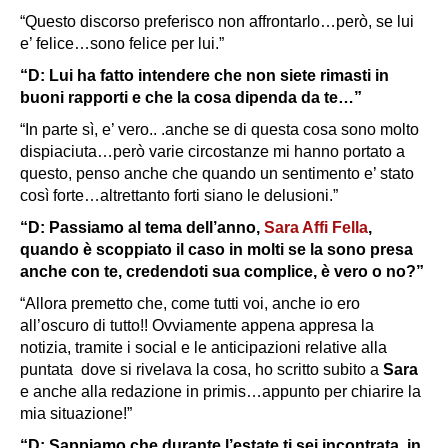
“Questo discorso preferisco non affrontarlo…però, se lui
e’ felice…sono felice per lui.”
“D: Lui ha fatto intendere che non siete rimasti in
buoni rapporti e che la cosa dipenda da te…”
“In parte sì, e’ vero.. .anche se di questa cosa sono molto
dispiaciuta…però varie circostanze mi hanno portato a
questo, penso anche che quando un sentimento e’ stato
così forte…altrettanto forti siano le delusioni.”
“D: Passiamo al tema dell’anno,
Sara Affi Fella
,
quando è scoppiato il caso in molti se la sono presa
anche con te, credendoti sua complice, è vero o no?”
“Allora premetto che, come tutti voi, anche io ero
all’oscuro di tutto!! Ovviamente appena appresa la
notizia, tramite i social e le anticipazioni relative alla
puntata dove si rivelava la cosa, ho scritto subito a
Sara
e anche alla redazione in primis…appunto per chiarire la
mia situazione!”
“D: Sappiamo che durante l’estate ti sei incontrata, in