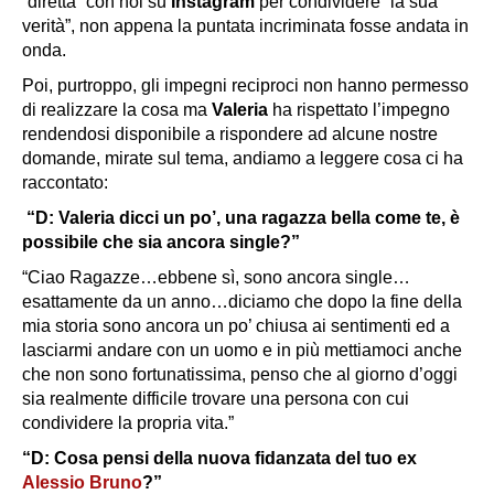
“diretta” con noi su
Instagram
per condividere “la sua
verità”, non appena la puntata incriminata fosse andata in
onda.
Poi, purtroppo, gli impegni reciproci non hanno permesso
di realizzare la cosa ma
Valeria
ha rispettato l’impegno
rendendosi disponibile a rispondere ad alcune nostre
domande, mirate sul tema, andiamo a leggere cosa ci ha
raccontato:
“D: Valeria dicci un po’, una ragazza bella come te, è
possibile che sia ancora single?”
“Ciao Ragazze…ebbene sì, sono ancora single…
esattamente da un anno…diciamo che dopo la fine della
mia storia sono ancora un po’ chiusa ai sentimenti ed a
lasciarmi andare con un uomo e in più mettiamoci anche
che non sono fortunatissima, penso che al giorno d’oggi
sia realmente difficile trovare una persona con cui
condividere la propria vita.”
“D: Cosa pensi della nuova fidanzata del tuo ex
Alessio Bruno
?”