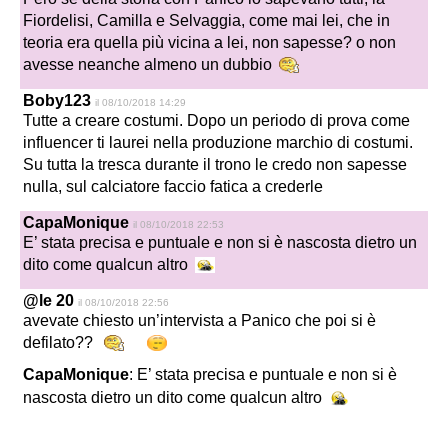
Fiordelisi, Camilla e Selvaggia, come mai lei, che in
teoria era quella più vicina a lei, non sapesse? o non
avesse neanche almeno un dubbio
Boby123
il 08/10/2018 14:29
Tutte a creare costumi. Dopo un periodo di prova come
influencer ti laurei nella produzione marchio di costumi.
Su tutta la tresca durante il trono le credo non sapesse
nulla, sul calciatore faccio fatica a crederle
CapaMonique
il 08/10/2018 22:53
E’ stata precisa e puntuale e non si è nascosta dietro un
dito come qualcun altro
@le 20
il 08/10/2018 22:56
avevate chiesto un’intervista a Panico che poi si è
defilato??
CapaMonique
: E’ stata precisa e puntuale e non si è
nascosta dietro un dito come qualcun altro