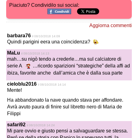
Piaciuto? Condividilo sui social:
Aggiorna commenti
barbara76
il 08/10/2018 14:09
Quindi parigini eera una coincidenza?
MaLu
il 08/10/2018 14:13
mah…su nigò tendo a crederle…ma sul calciatore di
serie A
…ricordo sparizioni “strategiche” della affi ad
ibiza, favorite anche dall’amica che è dalla sua parte
cieloblu2016
il 08/10/2018 14:14
Mente!
Ha abbandonato la nave quando stava per affondare.
Avrà avuto paura di finire sul libretto nero di Maria de
Filippi
safari92
il 08/10/2018 14:24
Mi pare ovvio e giusto pensi a salvaguardare se stessa.
Peró se della storia con Panico lo sapevano tutti, la