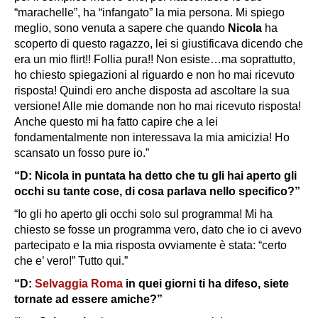
“marachelle”, ha “infangato” la mia persona. Mi spiego
meglio, sono venuta a sapere che quando
Nicola
ha
scoperto di questo ragazzo, lei si giustificava dicendo che
era un mio flirt!! Follia pura!! Non esiste…ma soprattutto,
ho chiesto spiegazioni al riguardo e non ho mai ricevuto
risposta! Quindi ero anche disposta ad ascoltare la sua
versione! Alle mie domande non ho mai ricevuto risposta!
Anche questo mi ha fatto capire che a lei
fondamentalmente non interessava la mia amicizia! Ho
scansato un fosso pure io.”
“D: Nicola in puntata ha detto che tu gli hai aperto gli
occhi su tante cose, di cosa parlava nello specifico?”
“Io gli ho aperto gli occhi solo sul programma! Mi ha
chiesto se fosse un programma vero, dato che io ci avevo
partecipato e la mia risposta ovviamente è stata: “certo
che e’ vero!” Tutto qui.”
“D:
Selvaggia Roma
in quei giorni ti ha difeso, siete
tornate ad essere amiche?”