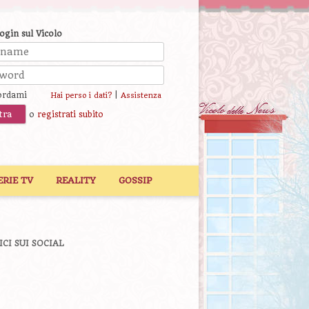
login sul Vicolo
ordami
|
Hai perso i dati?
Assistenza
o
registrati subito
ERIE TV
REALITY
GOSSIP
ICI SUI SOCIAL