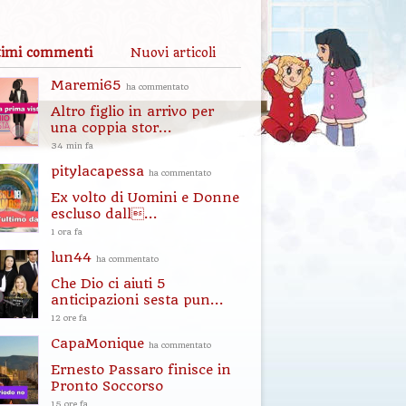
timi commenti
Nuovi articoli
Maremi65
ha commentato
Altro figlio in arrivo per
una coppia stor...
34 min fa
pitylacapessa
ha commentato
Ex volto di Uomini e Donne
escluso dall...
1 ora fa
lun44
ha commentato
Che Dio ci aiuti 5
anticipazioni sesta pun...
12 ore fa
CapaMonique
ha commentato
Ernesto Passaro finisce in
Pronto Soccorso
15 ore fa