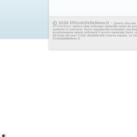
© 2026 IlVicoloDelleNews.it -
Questo sito non 
07/03/2001. Inoltre viene utilizzato materiale tratto da pro
qualcosa in contrario, basta segnalarcelo inviandoci una emai
assolutamente vietato utilizzare il nostro materiale (testi, 
all'inizio del post il link cliccabile alla risorsa copiata. La v
ilVicoloDelleNews.it