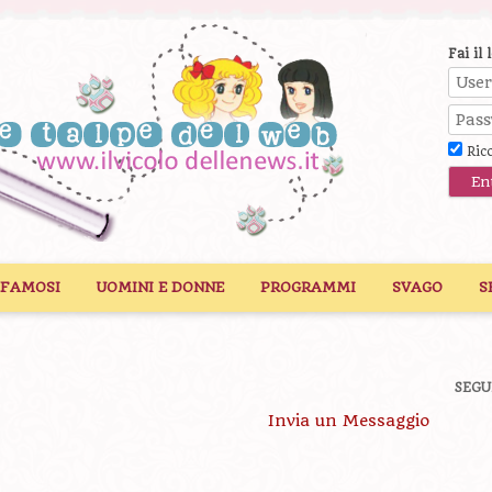
Fai il 
Ric
 FAMOSI
UOMINI E DONNE
PROGRAMMI
SVAGO
S
SEGU
Invia un Messaggio