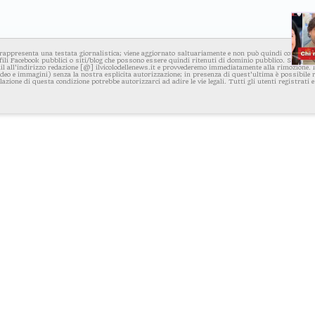
rappresenta una testata giornalistica; viene aggiornato saltuariamente e non può quindi considerars
fili Facebook pubblici o siti/blog che possono essere quindi ritenuti di dominio pubblico. Se per q
l all'indirizzo redazione [@] ilvicolodellenews.it e provvederemo immediatamente alla rimozione. Il
video e immagini) senza la nostra esplicita autorizzazione; in presenza di quest'ultima è possibile
iolazione di questa condizione potrebbe autorizzarci ad adire le vie legali. Tutti gli utenti registrati e