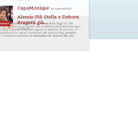
CapaMonique
ha commentato
Alessio Pili Stella e Debora
Bragetti già...
i un prodotto editoriale ai sensi della legge 62 del
ualsiasi motivo gli autori del suddetto materiale avessero
16 ore fa
 blog rispetta le norme vigenti in materia di privacy. E'
 riprodurre in parte i contenuti del nostro blog ponendo
 i visitatori accettano le
condizioni di utilizzo del sito