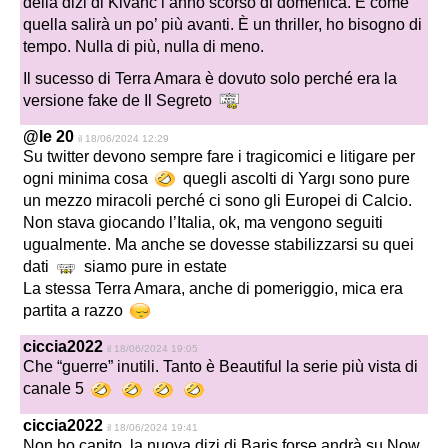
della dizi di Kivanc l’anno scorso di domenica. E come
quella salirà un po’ più avanti. È un thriller, ho bisogno di
tempo. Nulla di più, nulla di meno.
Il sucesso di Terra Amara è dovuto solo perché era la
versione fake de Il Segreto
@le 20
il 18/06/2024 12:29
Su twitter devono sempre fare i tragicomici e litigare per
ogni minima cosa
quegli ascolti di Yargı sono pure
un mezzo miracoli perché ci sono gli Europei di Calcio.
Non stava giocando l’Italia, ok, ma vengono seguiti
ugualmente. Ma anche se dovesse stabilizzarsi su quei
dati
siamo pure in estate
La stessa Terra Amara, anche di pomeriggio, mica era
partita a razzo
ciccia2022
il 18/06/2024 19:05
Che “guerre” inutili. Tanto è Beautiful la serie più vista di
canale 5
ciccia2022
il 18/06/2024 19:41
Non ho capito, la nuova dizi di Baris forse andrà su Now