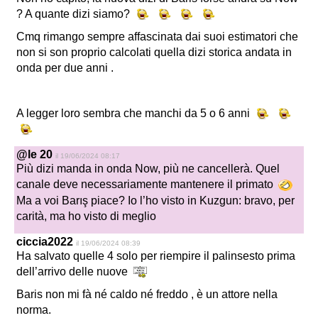
? A quante dizi siamo?
Cmq rimango sempre affascinata dai suoi estimatori che
non si son proprio calcolati quella dizi storica andata in
onda per due anni .
A legger loro sembra che manchi da 5 o 6 anni
@le 20
il 19/06/2024 08:17
Più dizi manda in onda Now, più ne cancellerà. Quel
canale deve necessariamente mantenere il primato
Ma a voi Barış piace? Io l’ho visto in Kuzgun: bravo, per
carità, ma ho visto di meglio
ciccia2022
il 19/06/2024 08:39
Ha salvato quelle 4 solo per riempire il palinsesto prima
dell’arrivo delle nuove
Baris non mi fà né caldo né freddo , è un attore nella
norma.