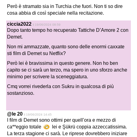
Però è stramato sia in Turchia che fuori. Non ti so dire
cosa abbia di così speciale nella recitazione.
ciccia2022
il 19/06/2024 08:59
Dopo tanto tempo ho recuperato Tattiche D’Amore 2 con
Demet.
Non mi ammazzate, quanto sono delle enormi caxxate
sti film di Demet su Netflix?
Però lei è bravissima in questo genere. Non ho ben
capito se ci sarà un terzo, ma spero in uno sforzo anche
minimo per scrivere la sceneggiatura.
Cmq vorrei rivederla con Sukru in qualcosa di più
sostanzioso.
@le 20
il 19/06/2024 14:45
I film di Demet sono ottimi per quell’ora e mezzo di
ca**eggio totale
lei e Şükrü coppia azzeccatissima.
La terza stagione ci sarà. Le riprese dovrebbero iniziare