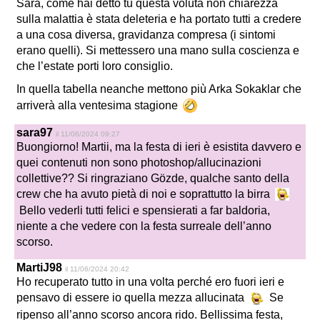
Sara, come hai detto tu questa voluta non chiarezza
sulla malattia è stata deleteria e ha portato tutti a credere
a una cosa diversa, gravidanza compresa (i sintomi
erano quelli). Si mettessero una mano sulla coscienza e
che l’estate porti loro consiglio.
In quella tabella neanche mettono più Arka Sokaklar che
arriverà alla ventesima stagione
sara97
il 11/06/2024 09:27
Buongiorno! Martii, ma la festa di ieri è esistita davvero e
quei contenuti non sono photoshop/allucinazioni
collettive?? Si ringraziano Gözde, qualche santo della
crew che ha avuto pietà di noi e soprattutto la birra
Bello vederli tutti felici e spensierati a far baldoria,
niente a che vedere con la festa surreale dell’anno
scorso.
MartiJ98
il 11/06/2024 20:42
Ho recuperato tutto in una volta perché ero fuori ieri e
pensavo di essere io quella mezza allucinata
Se
ripenso all’anno scorso ancora rido. Bellissima festa,