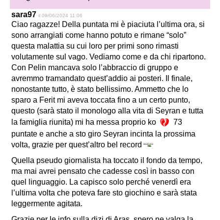
sara97
il 09/06/2024 11:06
Ciao ragazze! Della puntata mi è piaciuta l’ultima ora, si
sono arrangiati come hanno potuto e rimane “solo”
questa malattia su cui loro per primi sono rimasti
volutamente sul vago. Vediamo come e da chi ripartono.
Con Pelin mancava solo l’abbraccio di gruppo e
avremmo tramandato quest’addio ai posteri. Il finale,
nonostante tutto, è stato bellissimo. Ammetto che lo
sparo a Ferit mi aveva toccata fino a un certo punto,
questo (sarà stato il monologo alla vita di Seyran e tutta
la famiglia riunita) mi ha messa proprio ko
73
puntate e anche a sto giro Seyran incinta la prossima
volta, grazie per quest’altro bel record
Quella pseudo giornalista ha toccato il fondo da tempo,
ma mai avrei pensato che cadesse così in basso con
quel linguaggio. La capisco solo perché venerdì era
l’ultima volta che poteva fare sto giochino e sarà stata
leggermente agitata.
Grazie per le info sulla dizi di Aras, spero ne valga la