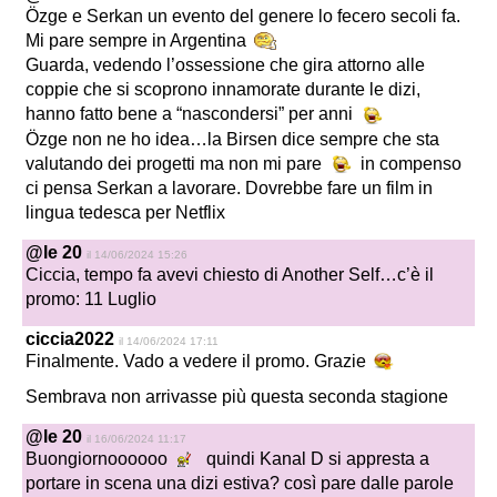
Özge e Serkan un evento del genere lo fecero secoli fa.
Mi pare sempre in Argentina
Guarda, vedendo l’ossessione che gira attorno alle
coppie che si scoprono innamorate durante le dizi,
hanno fatto bene a “nascondersi” per anni
Özge non ne ho idea…la Birsen dice sempre che sta
valutando dei progetti ma non mi pare
in compenso
ci pensa Serkan a lavorare. Dovrebbe fare un film in
lingua tedesca per Netflix
@le 20
il 14/06/2024 15:26
Ciccia, tempo fa avevi chiesto di Another Self…c’è il
promo: 11 Luglio
ciccia2022
il 14/06/2024 17:11
Finalmente. Vado a vedere il promo. Grazie
Sembrava non arrivasse più questa seconda stagione
@le 20
il 16/06/2024 11:17
Buongiornoooooo
quindi Kanal D si appresta a
portare in scena una dizi estiva? così pare dalle parole