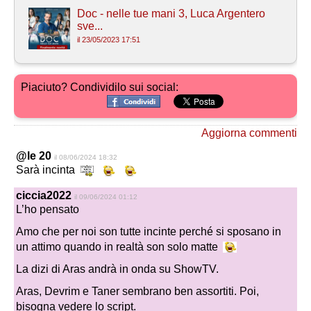
Doc - nelle tue mani 3, Luca Argentero
sve...
il 23/05/2023 17:51
Piaciuto? Condividilo sui social:
Aggiorna commenti
@le 20
il 08/06/2024 18:32
Sarà incinta
ciccia2022
il 09/06/2024 01:12
L’ho pensato
Amo che per noi son tutte incinte perché si sposano in
un attimo quando in realtà son solo matte
La dizi di Aras andrà in onda su ShowTV.
Aras, Devrim e Taner sembrano ben assortiti. Poi,
bisogna vedere lo script.