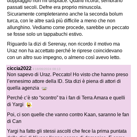
doppiaggio non mi dispiace. Quanti ricordi, sembrano
passati secoli. Defne era proprio minuscola.
Sicuramente completeranno anche la seconda bolum
turca, con le altre sarà più difficile a meno che non
allunghino. Vediamo come procede, sarebbe un peccato
se fosse solo un tappabuchi estivo.
Riguardo la dizi di Serenay, non ricordo il motivo ma
Uraz non ha accettato perché le riprese coincidevano
con un altro suo impegno, o almeno così avevo letto.
ciccia2022
il 18/06/2024 08:13
Non sapevo di Uraz. Peccato! Ho visto che hanno preso
l’ennesimo attore della ID. Sta dizi è piena di attori di
quella agenzia
Perché c’è sto “scontro” tra i fan di Terra Amara e quelli
di Yargi
Poi, ci son quelle che vanno contro Kaan, saranno le fan
di Can
Yargi ha fatto gli stessi ascolti che fece la prima puntata