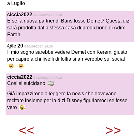
a Luglio
ciccia2022
il 20/06/2024 07:48
E se la nuova partner di Baris fosse Demet? Questa dizi
sarà prodotta dalla stessa casa di produzione di Adim
Farah
@le 20
il 20/06/2024 19:36
Il mio sogno sarebbe vedere Demet con Kerem, giusto
per capire a chi livelli di follia si arriverebbe sui social
ciccia2022
il 21/06/2024 07:16
Così si suicidano
Già impazzirono a leggere la news che dovevano
recitare insieme per la dizi Disney figuriamoci se fosse
vero
<<
>>