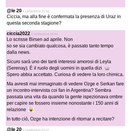
@le 20
il 13/06/2024 21:52
Ciccia, ma alla fine è confermata la presenza di Uraz in
questa seconda stagione?
ciccia2022
il 14/06/2024 05:54
Lo scrisse Birsen ad aprile. Non
so se sia cambiato qualcosa, è passato tanto tempo
dalla news.
Sicuro sarà uno dei tanti interessi amorosi di Leyla
(Serenay). È il ruolo degli uomini in quella dizi
Spero abbia accettato. Curiosa di vedere la loro chimica.
Ma avresti mai immaginato di vedere Ozge e Serkan fare
un incontro-intervista coi fan in Argentina? Sembra
passata una vita da quando la gente ispezionava ombre
per capire se fossero insieme nonostante i 150 anni di
relazione
In tutto ciò, Ozge ha intenzione di ritornar a recitare?
@le 20
il 14/06/2024 07:37