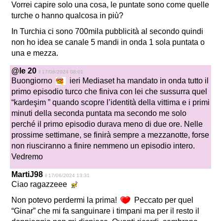
Vorrei capire solo una cosa, le puntate sono come quelle
turche o hanno qualcosa in più?
In Turchia ci sono 700mila pubblicità al secondo quindi
non ho idea se canale 5 mandi in onda 1 sola puntata o
una e mezza.
@le 20
il 17/06/2024 08:01
Buongiorno
ieri Mediaset ha mandato in onda tutto il
primo episodio turco che finiva con lei che sussurra quel
“kardeşim ” quando scopre l’identità della vittima e i primi
minuti della seconda puntata ma secondo me solo
perché il primo episodio durava meno di due ore. Nelle
prossime settimane, se finirà sempre a mezzanotte, forse
non riusciranno a finire nemmeno un episodio intero.
Vedremo
MartiJ98
il 17/06/2024 13:31
Ciao ragazzeee
Non potevo perdermi la prima!
Peccato per quel
“Ginar” che mi fa sanguinare i timpani ma per il resto il