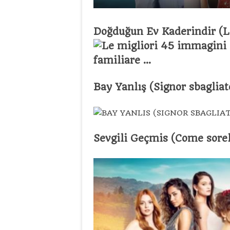
Doğduğun Ev Kaderindir (La 
Bay Yanlış (Signor sbagliat
Sevgili Geçmis
(Come sorel