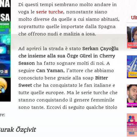
Di questi tempi sembrano molto andare in
voga le
serie turche
, nonostante siano
Ul
molto diverse da quelle a cui siamo abituati,
soprattutto quelle importate dalla Spagna
che offrono nudi e malizia a iosa.
Ad aprirci la strada è stato
Serkan Çayoğlu
che insieme alla sua Özge Gürel in Cherry
Season
ha fatto sognare molti di noi. A
seguire
Can Yaman
, l’attore che abbiamo
conosciuto bene grazie alla soap
Bitter
Sweet
che ha conquistato le fan italiane e
tutte quelle europee. Ma le serie turche che
stanno conquistando il genere femminile
sono tante. Eccovi di seguito qualche titolo
re:
urak Özçivit