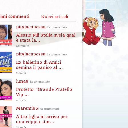
timi commenti
Nuovi articoli
pitylacapessa
ha commentato
Alessio Pili Stella svela qual
è stata la...
52 min fa
pitylacapessa
ha commentato
Ex ballerino di Amici
semina il panico al ...
2 ore fa
luna8
ha commentato
Protetto: ‘Grande Fratello
Vip’...
4 ore fa
Maremi65
ha commentato
Altro figlio in arrivo per
una coppia stor...
7 ore fa