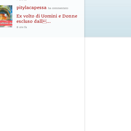
pitylacapessa
ha commentato
Ex volto di Uomini e Donne
escluso dall...
8 ore fa