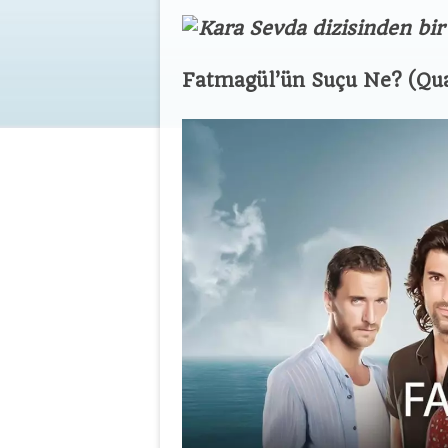
Fatmagül’ün Suçu Ne? (Qual