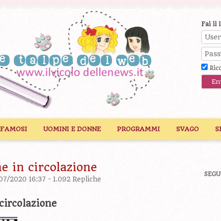
Fai il 
Ric
 FAMOSI
UOMINI E DONNE
PROGRAMMI
SVAGO
S
he in circolazione
SEGU
/07/2020 16:37 -
1.092 Repliche
 circolazione