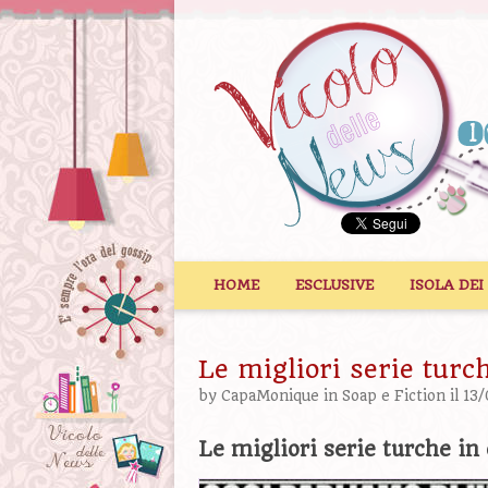
Vai al contenuto
HOME
ESCLUSIVE
ISOLA DEI
Le migliori serie turc
by
CapaMonique
in
Soap e Fiction
il 13
Le migliori serie turche in