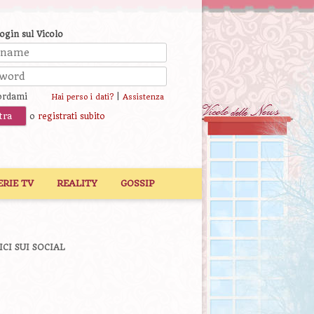
login sul Vicolo
ordami
|
Hai perso i dati?
Assistenza
o
registrati subito
ERIE TV
REALITY
GOSSIP
ICI SUI SOCIAL