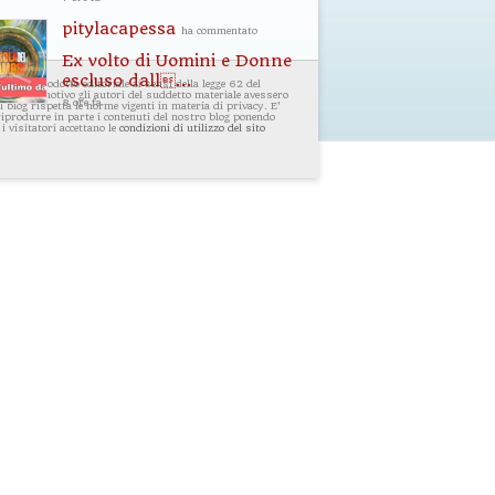
pitylacapessa
ha commentato
Ex volto di Uomini e Donne
escluso dall...
i un prodotto editoriale ai sensi della legge 62 del
ualsiasi motivo gli autori del suddetto materiale avessero
8 ore fa
 blog rispetta le norme vigenti in materia di privacy. E'
 riprodurre in parte i contenuti del nostro blog ponendo
 i visitatori accettano le
condizioni di utilizzo del sito