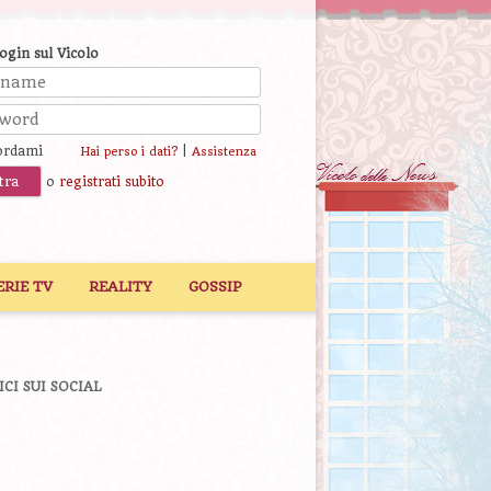
login sul Vicolo
ordami
|
Hai perso i dati?
Assistenza
o
registrati subito
ERIE TV
REALITY
GOSSIP
ICI SUI SOCIAL