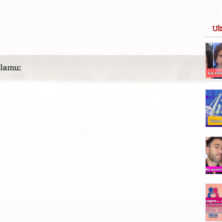
Ul
 lamu: