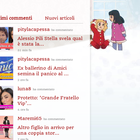
timi commenti
Nuovi articoli
pitylacapessa
ha commentato
Alessio Pili Stella svela qual
è stata la...
51 min fa
pitylacapessa
ha commentato
Ex ballerino di Amici
semina il panico al ...
2 ore fa
luna8
ha commentato
Protetto: ‘Grande Fratello
Vip’...
4 ore fa
Maremi65
ha commentato
Altro figlio in arrivo per
una coppia stor...
7 ore fa