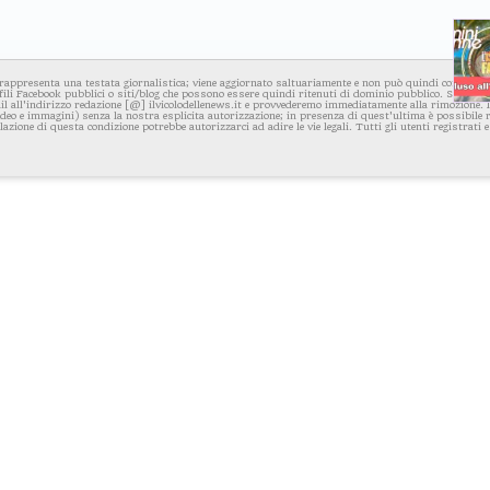
rappresenta una testata giornalistica; viene aggiornato saltuariamente e non può quindi considerars
fili Facebook pubblici o siti/blog che possono essere quindi ritenuti di dominio pubblico. Se per q
l all'indirizzo redazione [@] ilvicolodellenews.it e provvederemo immediatamente alla rimozione. Il
video e immagini) senza la nostra esplicita autorizzazione; in presenza di quest'ultima è possibile
iolazione di questa condizione potrebbe autorizzarci ad adire le vie legali. Tutti gli utenti registrati e