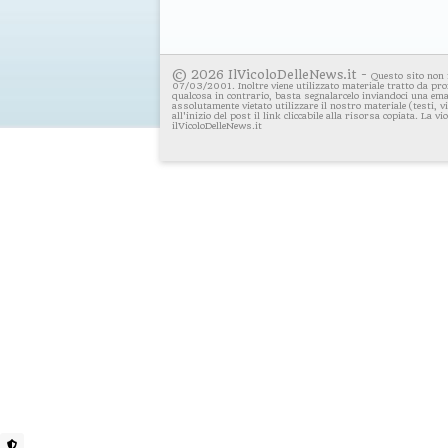
© 2026 IlVicoloDelleNews.it -
Questo sito non 
07/03/2001. Inoltre viene utilizzato materiale tratto da pro
qualcosa in contrario, basta segnalarcelo inviandoci una emai
assolutamente vietato utilizzare il nostro materiale (testi, 
all'inizio del post il link cliccabile alla risorsa copiata. La v
ilVicoloDelleNews.it