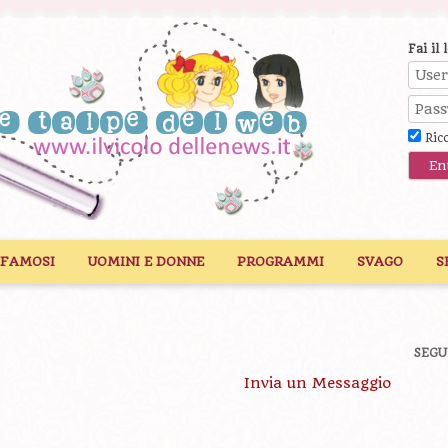
Fai il 
Ric
 FAMOSI
UOMINI E DONNE
PROGRAMMI
SVAGO
S
SEGU
Invia un Messaggio