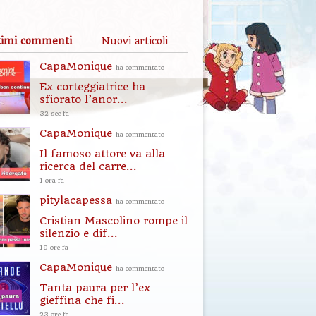
timi commenti
Nuovi articoli
CapaMonique
ha commentato
Ex corteggiatrice ha
sfiorato l’anor...
32 sec fa
CapaMonique
ha commentato
Il famoso attore va alla
ricerca del carre...
1 ora fa
pitylacapessa
ha commentato
Cristian Mascolino rompe il
silenzio e dif...
19 ore fa
CapaMonique
ha commentato
Tanta paura per l’ex
gieffina che fi...
23 ore fa