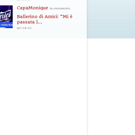
CapaMonique
ha commentato
Ballerino di Amici: “Mi è
passata l...
ieri 08:40