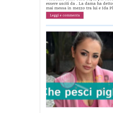
essere usciti da . La dama ha dett
mai messa in mezzo tra lui e Ida P
Leggi e commenta