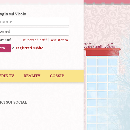
login sul Vicolo
ordami
|
Hai perso i dati?
Assistenza
o
registrati subito
ERIE TV
REALITY
GOSSIP
ICI SUI SOCIAL