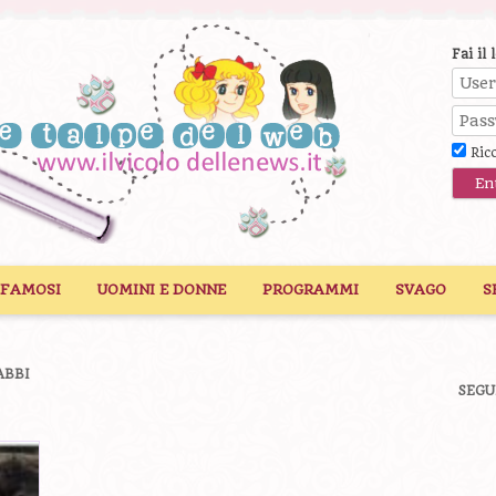
Fai il 
Ric
 FAMOSI
UOMINI E DONNE
PROGRAMMI
SVAGO
S
ABBI
SEGU