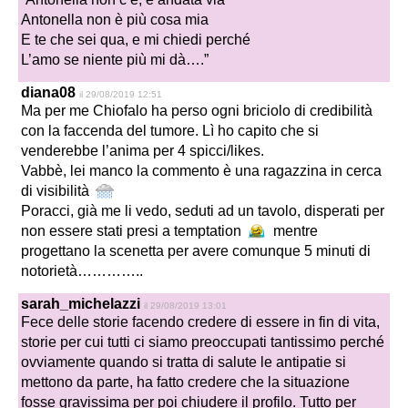
Antonella non è più cosa mia
E te che sei qua, e mi chiedi perché
L’amo se niente più mi dà….”
diana08
il 29/08/2019 12:51
Ma per me Chiofalo ha perso ogni briciolo di credibilità
con la faccenda del tumore. Lì ho capito che si
venderebbe l’anima per 4 spicci/likes.
Vabbè, lei manco la commento è una ragazzina in cerca
di visibilità
Poracci, già me li vedo, seduti ad un tavolo, disperati per
non essere stati presi a temptation
mentre
progettano la scenetta per avere comunque 5 minuti di
notorietà…………..
sarah_michelazzi
il 29/08/2019 13:01
Fece delle storie facendo credere di essere in fin di vita,
storie per cui tutti ci siamo preoccupati tantissimo perché
ovviamente quando si tratta di salute le antipatie si
mettono da parte, ha fatto credere che la situazione
fosse gravissima per poi chiudere il profilo. Tutto per