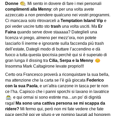
Donne
Mi sento in dovere di fare i mei personali
complimenti alla Menny
: oh per una volta avete
azzeccato a non prendere qualcuno nei vostri programmi.
Ci mancava solo ritrovarceli a
Temptation Island Vip
e
poi veder uscire tutto sto
trash
una volta usciti. Ma
Er
Faina
quando serve dove staaaaa? Dateglieli una
licenza vi prego, almeno per mezz’ora, non potete
lasciarlo lì inerme e ignorante sulla faccenda più trash
dell’estate, Dategli modo di buttare l’accendino e dà
fuoco a tutta questa ipocrisia perchè qui si è superato di
gran lunga il dissing tra
Cilia, Serpa e la Menny
Insomma Mark Caltagirone levate proprio!!!
Certo ora Francesco proverà a riconquistare la sua bella,
ma attenzione che la carta se l’è già giocata
Federico
con la sua Paola
, e un’altra canzone in tasca per te non
ce l’ha. Capisco che i panni sporchi si lavano in lavatrice
e qui ormai si sono estinte ma…un po’ di dignità
raga!
Ma sono una cattiva persona se mi scappa da
ridere?
Mi fermo qui, però non mi fate vedere che fate
pace perchè poi ve siluro e ve nomino laurati ad honorem