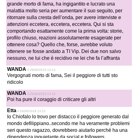
grande morto di fama, ha ingigantito e lucrato una
malattia molto seria per aumentare il suo seguito, per
ritornare sulla cresta dell’onda, per avere interviste e
attenzioni eccetera, eccetera, eccetera. Qui si sta
comportando esattamente come la prima volta: storie,
profilo chiuso, reazioni assolutamente esagerate per
ottenere cosa? Quello che, forse, avrebbe voluto
ottenere se fosse andato a TI Vip. Dei due non salvo
nessuno, ne lui che è recidivo ne lei che fa l’affranta
WANDA
il 29/08/2019 13:13
Vergognati morto di fama, Sei il peggiore di tutti sto
ridicolo
WANDA
il 29/08/2019 13:14
Poi ha pure il coraggio di criticare gli altri
Etta
il 29/08/2019 13:22
Io Chiofalo lo trovo per distacco il peggiore generato dal
mondo defilippiano..secondo me ha veramente problemi
seri questo ragazzo, dovrebbero aiutarlo perché ha una
dipendenza inquietante da social e followers..