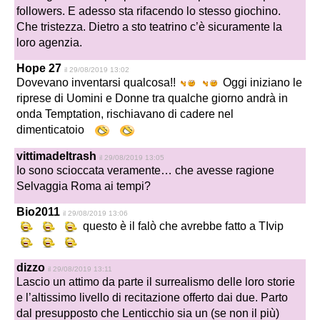
followers. E adesso sta rifacendo lo stesso giochino.
Che tristezza. Dietro a sto teatrino c’è sicuramente la
loro agenzia.
Hope 27
il 29/08/2019 13:02
Dovevano inventarsi qualcosa!!
Oggi iniziano le
riprese di Uomini e Donne tra qualche giorno andrà in
onda Temptation, rischiavano di cadere nel
dimenticatoio
vittimadeltrash
il 29/08/2019 13:05
Io sono scioccata veramente… che avesse ragione
Selvaggia Roma ai tempi?
Bio2011
il 29/08/2019 13:06
questo è il falò che avrebbe fatto a TIvip
dizzo
il 29/08/2019 13:11
Lascio un attimo da parte il surrealismo delle loro storie
e l’altissimo livello di recitazione offerto dai due. Parto
dal presupposto che Lenticchio sia un (se non il più)