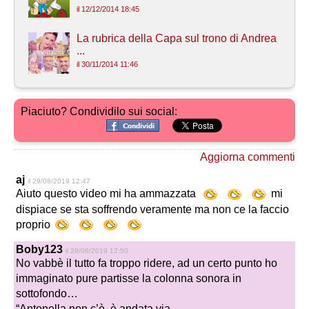
il 12/12/2014 18:45
La rubrica della Capa sul trono di Andrea
...
il 30/11/2014 11:46
Piaciuto? Condividilo sui social:
Aggiorna commenti
aj
il 29/08/2019 12:47
Aiuto questo video mi ha ammazzata
mi
dispiace se sta soffrendo veramente ma non ce la faccio
proprio
Boby123
il 29/08/2019 12:50
No vabbè il tutto fa troppo ridere, ad un certo punto ho
immaginato pure partisse la colonna sonora in
sottofondo…
“Antonella non c’è, è andata via