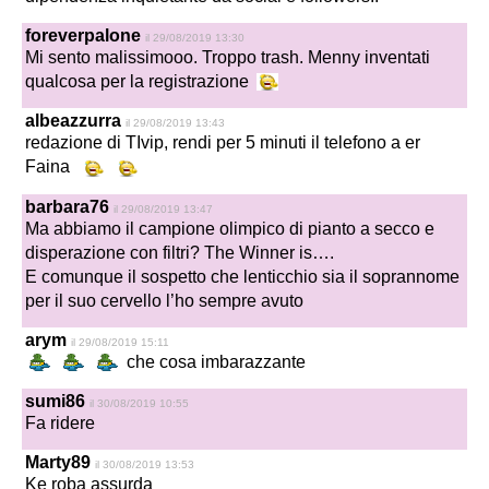
foreverpalone
il 29/08/2019 13:30
Mi sento malissimooo. Troppo trash. Menny inventati
qualcosa per la registrazione
albeazzurra
il 29/08/2019 13:43
redazione di TIvip, rendi per 5 minuti il telefono a er
Faina
barbara76
il 29/08/2019 13:47
Ma abbiamo il campione olimpico di pianto a secco e
disperazione con filtri? The Winner is….
E comunque il sospetto che lenticchio sia il soprannome
per il suo cervello l’ho sempre avuto
arym
il 29/08/2019 15:11
che cosa imbarazzante
sumi86
il 30/08/2019 10:55
Fa ridere
Marty89
il 30/08/2019 13:53
Ke roba assurda