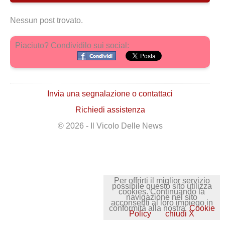
Nessun post trovato.
Piaciuto? Condividilo sui social:
Invia una segnalazione o contattaci
Richiedi assistenza
© 2026 - Il Vicolo Delle News
Per offrirti il miglior servizio
possibile questo sito utilizza
cookies. Continuando la
navigazione nel sito
acconsenti al loro impiego in
conformità alla nostra
Cookie
Policy
chiudi X