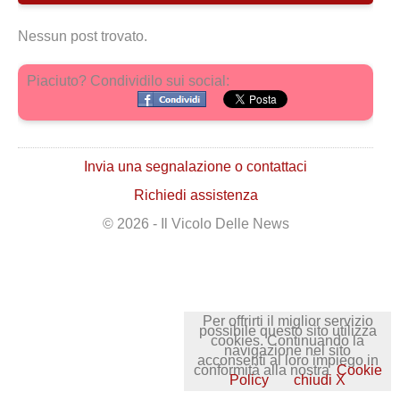
Nessun post trovato.
Piaciuto? Condividilo sui social:
Invia una segnalazione o contattaci
Richiedi assistenza
© 2026 - Il Vicolo Delle News
Per offrirti il miglior servizio
possibile questo sito utilizza
cookies. Continuando la
navigazione nel sito
acconsenti al loro impiego in
conformità alla nostra
Cookie
Policy
chiudi X