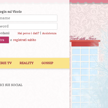
login sul Vicolo
ordami
|
Hai perso i dati?
Assistenza
o
registrati subito
ERIE TV
REALITY
GOSSIP
ICI SUI SOCIAL