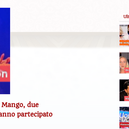
Ul
a Mango, due
hanno partecipato