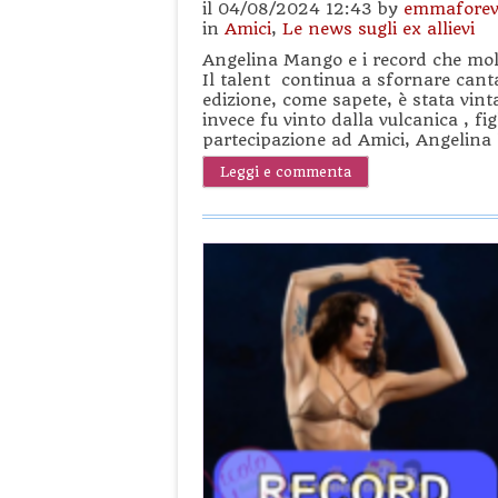
il 04/08/2024 12:43 by
emmaforev
in
Amici
,
Le news sugli ex allievi
Angelina Mango e i record che mol
Il talent continua a sfornare canta
edizione, come sapete, è stata vinta
invece fu vinto dalla vulcanica , fi
partecipazione ad Amici, Angelina 
Leggi e commenta