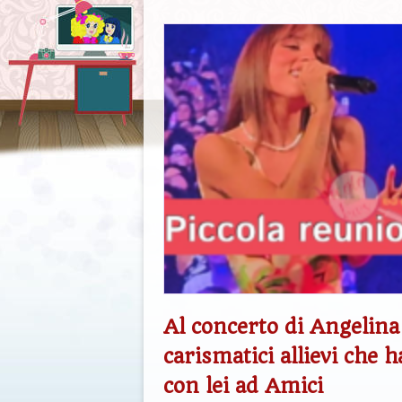
Al concerto di Angelin
carismatici allievi che 
con lei ad Amici