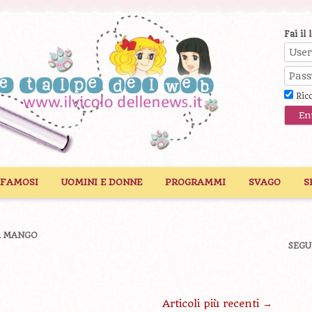
Fai il 
Ric
 FAMOSI
UOMINI E DONNE
PROGRAMMI
SVAGO
S
A MANGO
SEGU
Articoli più recenti
→