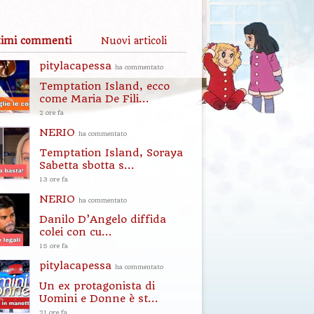
timi commenti
Nuovi articoli
pitylacapessa
ha commentato
Temptation Island, ecco
come Maria De Fili...
2 ore fa
NERIO
ha commentato
Temptation Island, Soraya
Sabetta sbotta s...
13 ore fa
NERIO
ha commentato
Danilo D’Angelo diffida
colei con cu...
15 ore fa
pitylacapessa
ha commentato
Un ex protagonista di
Uomini e Donne è st...
21 ore fa