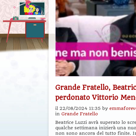
Grande Fratello, Beatri
perdonato Vittorio Men
il 22/08/2024 11:35 by
emmaforev
in
Grande Fratello
Beatrice Luzzi avrà superato lo scr
qualche settimana inizierà una nu
non sono ancora del tutto finite. In