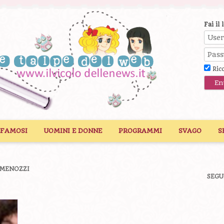
Fai il 
Ric
 FAMOSI
UOMINI E DONNE
PROGRAMMI
SVAGO
S
 MENOZZI
SEGU