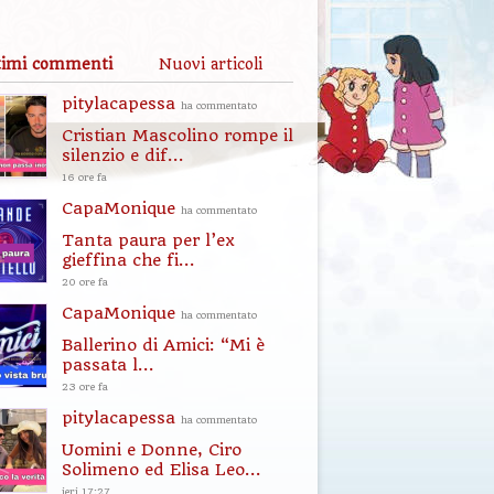
timi commenti
Nuovi articoli
pitylacapessa
ha commentato
Cristian Mascolino rompe il
silenzio e dif...
16 ore fa
CapaMonique
ha commentato
Tanta paura per l’ex
gieffina che fi...
20 ore fa
CapaMonique
ha commentato
Ballerino di Amici: “Mi è
passata l...
23 ore fa
pitylacapessa
ha commentato
Uomini e Donne, Ciro
Solimeno ed Elisa Leo...
ieri 17:27