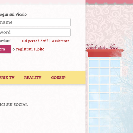
login sul Vicolo
ordami
|
Hai perso i dati?
Assistenza
o
registrati subito
ERIE TV
REALITY
GOSSIP
ICI SUI SOCIAL