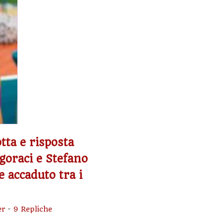
tta e risposta
egoraci e Stefano
e accaduto tra i
er
-
9 Repliche