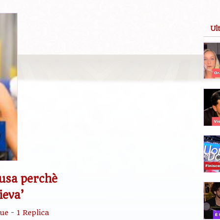
Ul
lusa perchè
ieva’
ue
-
1 Replica