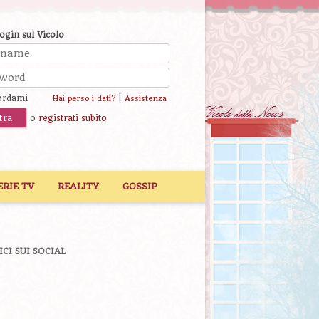
login sul Vicolo
ordami
|
Hai perso i dati?
Assistenza
o
registrati subito
ERIE TV
REALITY
GOSSIP
ICI SUI SOCIAL