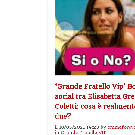
‘Grande Fratello Vip’ Bo
social tra Elisabetta Gr
Coletti: cosa è realment
due?
il 18/05/2021 14:23 by
emmaforev
in
Grande Fratello VIP