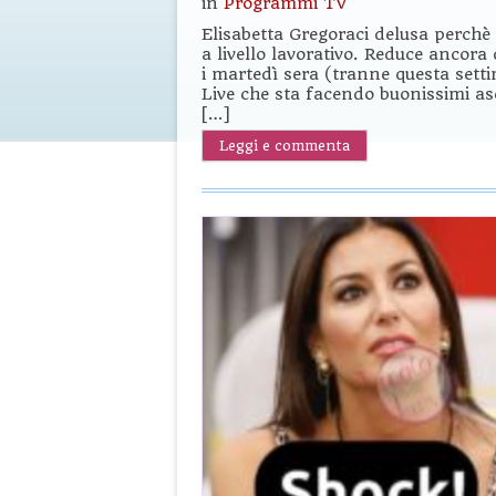
in
Programmi TV
Elisabetta Gregoraci delusa perchè 
a livello lavorativo. Reduce ancora
i martedì sera (tranne questa settim
Live che sta facendo buonissimi as
[…]
Leggi e commenta