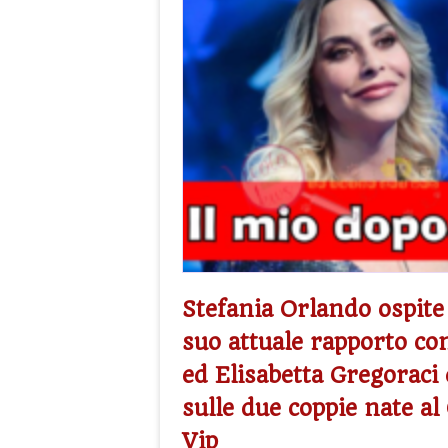
Stefania Orlando ospite 
suo attuale rapporto c
ed Elisabetta Gregoraci 
sulle due coppie nate al
Vip