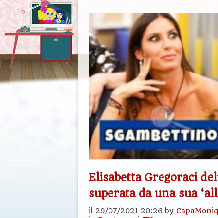
Elisabetta Gregoraci de
superata da una sua ‘all
il 29/07/2021 20:26 by
CapaMoniq