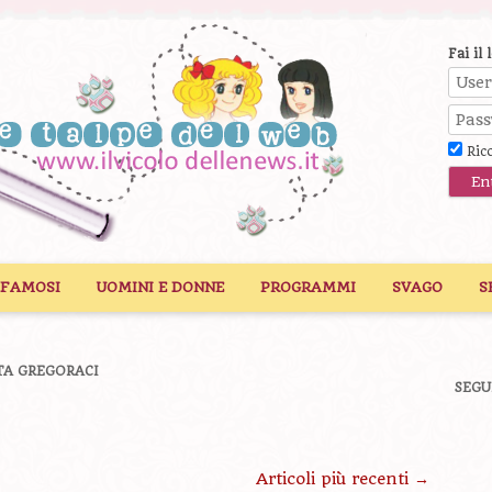
Fai il 
Ric
 FAMOSI
UOMINI E DONNE
PROGRAMMI
SVAGO
S
TA GREGORACI
SEGU
Articoli più recenti
→