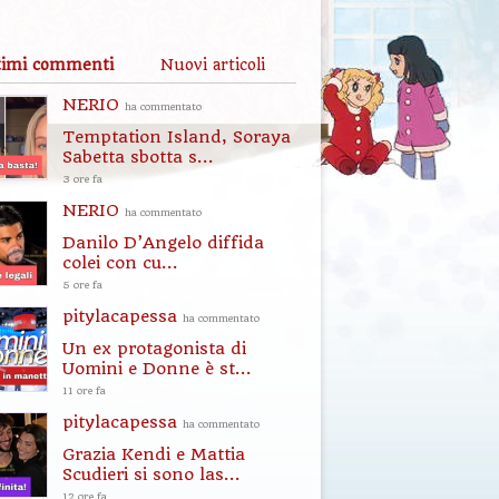
timi commenti
Nuovi articoli
NERIO
ha commentato
Temptation Island, Soraya
Sabetta sbotta s...
3 ore fa
NERIO
ha commentato
Danilo D’Angelo diffida
colei con cu...
5 ore fa
pitylacapessa
ha commentato
Un ex protagonista di
Uomini e Donne è st...
11 ore fa
pitylacapessa
ha commentato
Grazia Kendi e Mattia
Scudieri si sono las...
12 ore fa