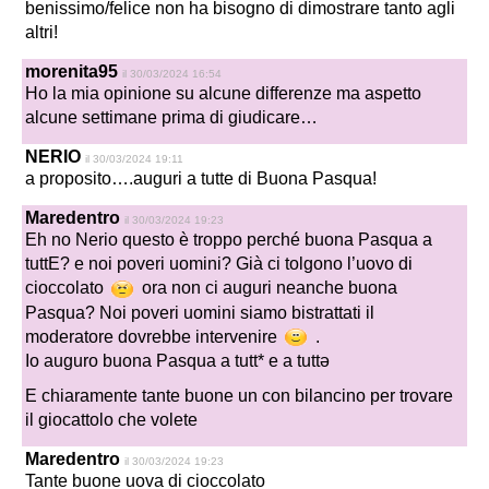
benissimo/felice non ha bisogno di dimostrare tanto agli
altri!
morenita95
il 30/03/2024 16:54
Ho la mia opinione su alcune differenze ma aspetto
alcune settimane prima di giudicare…
NERIO
il 30/03/2024 19:11
a proposito….auguri a tutte di Buona Pasqua!
Maredentro
il 30/03/2024 19:23
Eh no Nerio questo è troppo perché buona Pasqua a
tuttE? e noi poveri uomini? Già ci tolgono l’uovo di
cioccolato
ora non ci auguri neanche buona
Pasqua? Noi poveri uomini siamo bistrattati il
moderatore dovrebbe intervenire
.
Io auguro buona Pasqua a tutt* e a tuttə
E chiaramente tante buone un con bilancino per trovare
il giocattolo che volete
Maredentro
il 30/03/2024 19:23
Tante buone uova di cioccolato