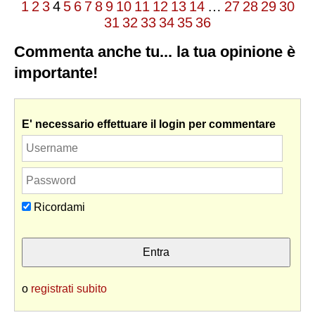
1
2
3
4
5
6
7
8
9
10
11
12
13
14
…
27
28
29
30
31
32
33
34
35
36
Commenta anche tu... la tua opinione è
importante!
E' necessario effettuare il login per commentare
Ricordami
o
registrati subito