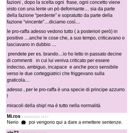
fazioni , dopo la scelta ogni frase, ogni concetto viene
visto con una lente un pò deformante…
sia da parte
della fazione “perdente” e sopratutto da parte della
fazione “vincente”…diciamo così…
le pro-raffa adesso vedono tutto ( a posteriori però) in
positivo …anche le cose che, a suo tempo, criticavano o
lasciavano in dubbio …
prendete per es. brando…io ho letto in passato decine
di commenti in cui lui veniva criticato per essere
indeciso, ambiguo, incapace e anche poco sensibile
verso le due corteggiatrici che friggevano sulla
graticola…
adesso , per le pro-raffa è una specie di principe azzurro
!
miracoli della ship! ma è tutto nella normalità
Mi.ros
il 29/03/2024 19:27
Nerio
poi vengono qui a dare a emettere sentenze.
ale72