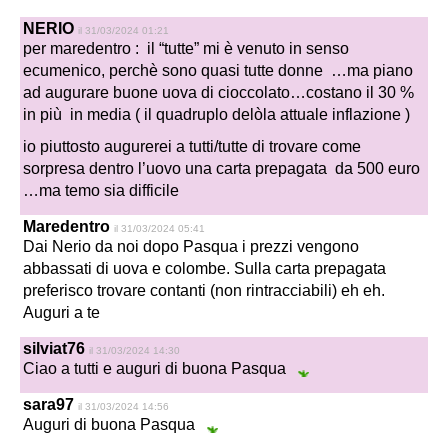
NERIO
il 31/03/2024 01:21
per maredentro : il “tutte” mi è venuto in senso
ecumenico, perchè sono quasi tutte donne …ma piano
ad augurare buone uova di cioccolato…
costano il 30 %
in più in media ( il quadruplo delòla attuale inflazione )
io piuttosto augurerei a tutti/tutte di trovare come
sorpresa dentro l’uovo una carta prepagata da 500 euro
…ma temo sia difficile
Maredentro
il 31/03/2024 05:41
Dai Nerio da noi dopo Pasqua i prezzi vengono
abbassati di uova e colombe. Sulla carta prepagata
preferisco trovare contanti (non rintracciabili) eh eh.
Auguri a te
silviat76
il 31/03/2024 14:30
Ciao a tutti e auguri di buona Pasqua
sara97
il 31/03/2024 14:56
Auguri di buona Pasqua