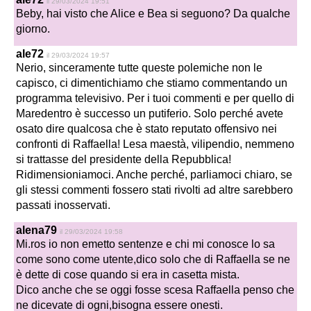
il 29/03/2024 19:51
Beby, hai visto che Alice e Bea si seguono? Da qualche
giorno.
ale72
il 29/03/2024 19:57
Nerio, sinceramente tutte queste polemiche non le
capisco, ci dimentichiamo che stiamo commentando un
programma televisivo. Per i tuoi commenti e per quello di
Maredentro è successo un putiferio. Solo perché avete
osato dire qualcosa che è stato reputato offensivo nei
confronti di Raffaella! Lesa maestà, vilipendio, nemmeno
si trattasse del presidente della Repubblica!
Ridimensioniamoci. Anche perché, parliamoci chiaro, se
gli stessi commenti fossero stati rivolti ad altre sarebbero
passati inosservati.
alena79
il 29/03/2024 19:58
Mi.ros io non emetto sentenze e chi mi conosce lo sa
come sono come utente,dico solo che di Raffaella se ne
è dette di cose quando si era in casetta mista.
Dico anche che se oggi fosse scesa Raffaella penso che
ne dicevate di ogni,bisogna essere onesti.