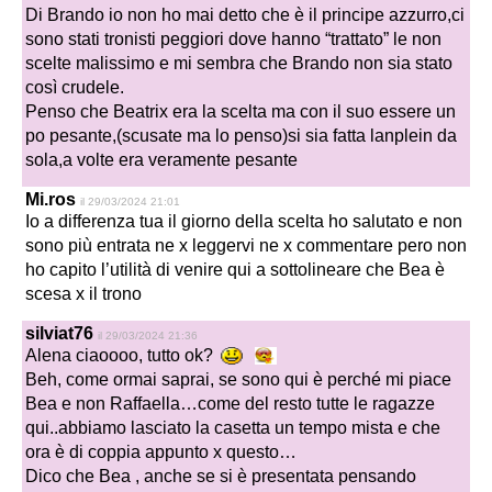
Di Brando io non ho mai detto che è il principe azzurro,ci
sono stati tronisti peggiori dove hanno “trattato” le non
scelte malissimo e mi sembra che Brando non sia stato
così crudele.
Penso che Beatrix era la scelta ma con il suo essere un
po pesante,(scusate ma lo penso)si sia fatta lanplein da
sola,a volte era veramente pesante
Mi.ros
il 29/03/2024 21:01
Io a differenza tua il giorno della scelta ho salutato e non
sono più entrata ne x leggervi ne x commentare pero non
ho capito l’utilità di venire qui a sottolineare che Bea è
scesa x il trono
silviat76
il 29/03/2024 21:36
Alena ciaoooo, tutto ok?
Beh, come ormai saprai, se sono qui è perché mi piace
Bea e non Raffaella…come del resto tutte le ragazze
qui..abbiamo lasciato la casetta un tempo mista e che
ora è di coppia appunto x questo…
Dico che Bea , anche se si è presentata pensando