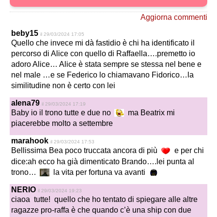
Aggiorna commenti
beby15
il 29/03/2024 17:05
Quello che invece mi dà fastidio è chi ha identificato il
percorso di Alice con quello di Raffaella….premetto io
adoro Alice… Alice è stata sempre se stessa nel bene e
nel male …e se Federico lo chiamavano Fidorico…la
similitudine non è certo con lei
alena79
il 29/03/2024 17:19
Baby io il trono tutte e due no
ma Beatrix mi
piacerebbe molto a settembre
marahook
il 29/03/2024 17:53
Bellissima Bea poco truccata ancora di più
e per chi
dice:ah ecco ha già dimenticato Brando….lei punta al
trono…
la vita per fortuna va avanti
NERIO
il 29/03/2024 19:23
ciaoa tutte! quello che ho tentato di spiegare alle altre
ragazze pro-raffa è che quando c’è una ship con due