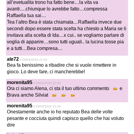
all’evetualita trono ha fatto bene…la vita va
avanti….chiunque lo avrebbe fatto…compressa
Raffaella tua sai…
Tea l’altro Bea è stata chiamata…Raffaella invece due
secondi dopo essere stata scelta ha chiesto a Maria se li
invitava alla scelta di Ida…x cui.. se vogliamo parlare di
voglia di apparire…sono tutti uguali.. la lucina tosse pia
e a tutti…Bea compresa…
ale72
il 29/03/2024 21:54
Bea fa benissimo a ribadire che si vuole rimettere in
gioco. Lo deve fare, ci mancherebbe!
morenita95
il 29/03/2024 22:33
Ora ci siamo Alena, ci sta il tuo ultimo commento
e
Brava anche Silviat
morenita95
il 29/03/2024 22:34
Onestamente anche io ho reputato Bea delle volte
pesante e cocciuta quindi capisco quello che hai voluto
dire