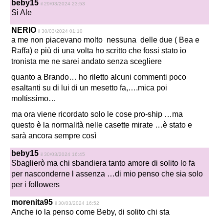
beby15
il 29/03/2024 23:53
Si Ale
NERIO
il 30/03/2024 01:10
a me non piacevano molto nessuna delle due ( Bea e
Raffa) e più di una volta ho scritto che fossi stato io
tronista me ne sarei andato senza scegliere
quanto a Brando… ho riletto alcuni commenti poco
esaltanti su di lui di un mesetto fa,….mica poi
moltissimo…
ma ora viene ricordato solo le cose pro-ship …ma
questo è la normalità nelle casette mirate …è stato e
sarà ancora sempre così
beby15
il 30/03/2024 16:45
Sbaglierò ma chi sbandiera tanto amore di solito lo fa
per nasconderne l assenza …di mio penso che sia solo
per i followers
morenita95
il 30/03/2024 16:52
Anche io la penso come Beby, di solito chi sta