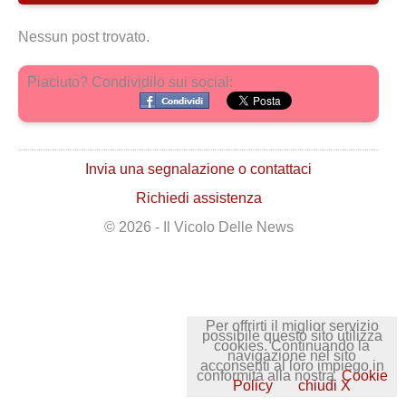
Nessun post trovato.
Piaciuto? Condividilo sui social:
Invia una segnalazione o contattaci
Richiedi assistenza
© 2026 - Il Vicolo Delle News
Per offrirti il miglior servizio
possibile questo sito utilizza
cookies. Continuando la
navigazione nel sito
acconsenti al loro impiego in
conformità alla nostra
Cookie
Policy
chiudi X