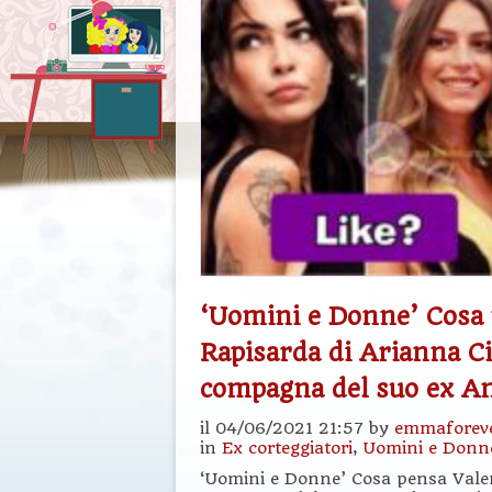
‘Uomini e Donne’ Cosa 
Rapisarda di Arianna Ci
compagna del suo ex An
il 04/06/2021 21:57 by
emmaforev
in
Ex corteggiatori
,
Uomini e Donn
‘Uomini e Donne’ Cosa pensa Valen