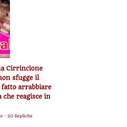
a Cirrincione
non sfugge il
 fatto arrabbiare
a che reagisce in
e
-
20 Repliche