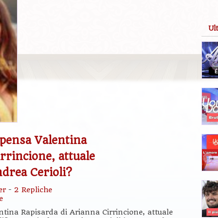
Ul
pensa Valentina
rrincione, attuale
drea Cerioli?
er
-
2 Repliche
e
tina Rapisarda di Arianna Cirrincione, attuale