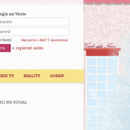
login sul Vicolo
ordami
|
Hai perso i dati?
Assistenza
o
registrati subito
ERIE TV
REALITY
GOSSIP
ICI SUI SOCIAL