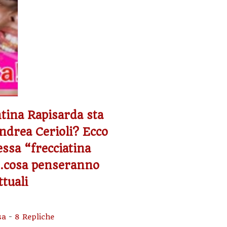
tina Rapisarda sta
ndrea Cerioli? Ecco
essa “frecciatina
x…cosa penseranno
ttuali
sa
-
8 Repliche