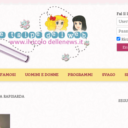
Fai il 
Ric
 FAMOSI
UOMINI E DONNE
PROGRAMMI
SVAGO
S
A RAPISARDA
SEGU