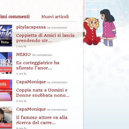
timi commenti
Nuovi articoli
pitylacapessa
ha commentato
Coppietta di Amici si lascia
prendendo str...
1 ora fa
NERIO
ha commentato
Ex corteggiatrice ha
sfiorato l’anor...
5 ore fa
CapaMonique
ha commentato
Coppia nata a Uomini e
Donne snobbata nono...
5 ore fa
CapaMonique
ha commentato
Il famoso attore va alla
ricerca del carre...
8 ore fa