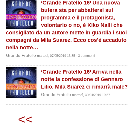
‘Grande Fratello 16’ Una nuova
bufera sta per abbattersi sul
programma e il protagonista,
volontario o no, è Kiko Nalli che
consigliato da un autore mette in guardia i suoi
compagni da Mila Suarez. Ecco cos’è accaduto
nella notte…
Grande Fratello
martedì, 07/05/2019 13:35 - 3 commenti
‘Grande Fratello 16’ Arriva nella
notte la confessione di Gennaro
Lilio. Mila Suarez ci rimarrà male?
Grande Fratello
martedì, 30/04/2019 10:57
<<