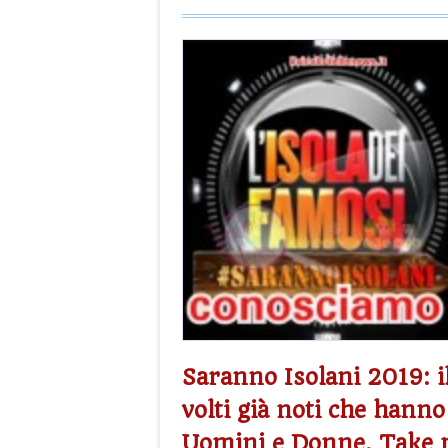
Saranno Isolani 2019: il
volti già noti che hanno
Uomini e Donne, Take m