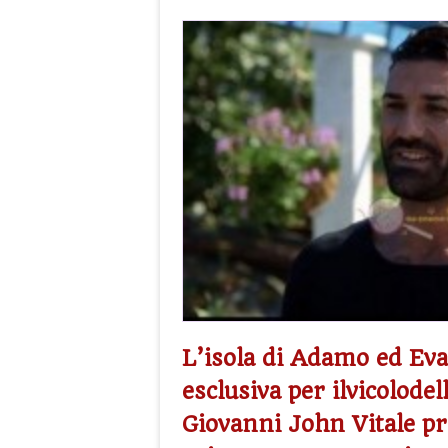
L’isola di Adamo ed Eva
esclusiva per ilvicolodel
Giovanni John Vitale pr