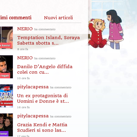
timi commenti
Nuovi articoli
NERIO
ha commentato
Temptation Island, Soraya
Sabetta sbotta s...
8 ore fa
NERIO
ha commentato
Danilo D’Angelo diffida
colei con cu...
10 ore fa
pitylacapessa
ha commentato
Un ex protagonista di
Uomini e Donne è st...
16 ore fa
pitylacapessa
ha commentato
Grazia Kendi e Mattia
Scudieri si sono las...
17 ore fa