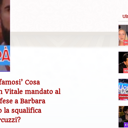
Ul
 famosi’ Cosa
n Vitale mandato al
ffese a Barbara
la squalifica
rcuzzi?