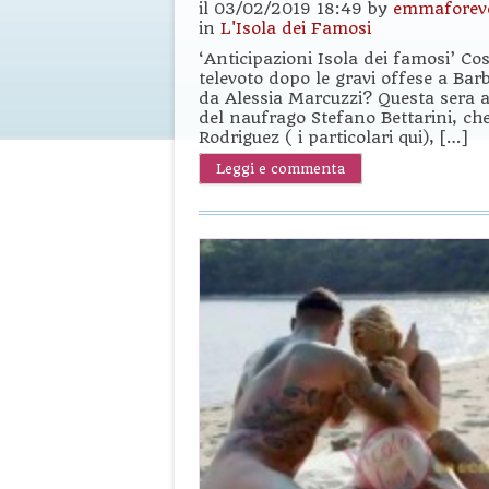
il 03/02/2019 18:49 by
emmaforev
in
L'Isola dei Famosi
‘Anticipazioni Isola dei famosi’ C
televoto dopo le gravi offese a Bar
da Alessia Marcuzzi? Questa sera as
del naufrago Stefano Bettarini, ch
Rodriguez ( i particolari qui), […]
Leggi e commenta