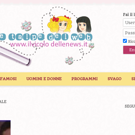
Fai il 
Ric
 FAMOSI
UOMINI E DONNE
PROGRAMMI
SVAGO
S
ALE
SEGU