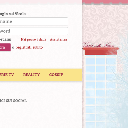
login sul Vicolo
ordami
|
Hai perso i dati?
Assistenza
o
registrati subito
ERIE TV
REALITY
GOSSIP
ICI SUI SOCIAL