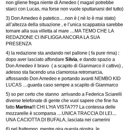
non gliene frega niente di Amedeo ( magari potrebbe
starci con Lucas, ma forse non vuole sputtanarsi del tutto)
3) Don Amedeo è patetico….non è ( nè lo è mai stato)
all’altezza della situazione , e l’unica scappatoia sarebbe
tornare alla sua villetta al mare …MA TEMO CHE LA
REDAZIONE CI INFLIGGA ANCORA LA SUA
PRESENZA
4) la redazione sta andando nel pallone ( fa pure rima) :
dopo aver lasciato affondare
Silvia
, e dando spazio a
Don Amedeo il bravo ( a scapito di Gianmarco il cattivo) ,
adesso sta facendo una clamorosa retromarcia,
affossando Don Amedeo e portando avanti NEMBO KID
LUCAS …guarda caso sempre a scapito di Gianmarco
5) so per certo che stanno arrivando a Federica Sciarelli
diverse telefonate di gente che vuol sapere che fine ha
fatto
Martina
!!! CHI L’HA VISTA??? La contessa delle
mozzarelle è scomparsa …UNICA TRACCIA DI LEI…
UNA CACIOTTA DI BUFALA, lasciata nei camerini
6) nel frattempo, mentre gira questa giostra, le