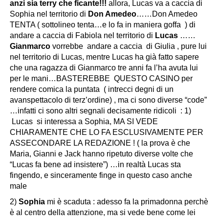
anzi sia terry che ficante!!!
allora, Lucas va a caccia di
Sophia nel territorio di
Don Amedeo
……Don Amedeo
TENTA ( sottolineo tenta…e lo fa in maniera goffa ) di
andare a caccia di Fabiola nel territorio di
Lucas
……
Gianmarco
vorrebbe andare a caccia di Giulia , pure lui
nel territorio di Lucas, mentre Lucas ha già fatto sapere
che una ragazza di Gianmarco tre anni fa l’ha avuta lui
per le mani…BASTEREBBE QUESTO CASINO per
rendere comica la puntata ( intrecci degni di un
avanspettacolo di terz’ordine) , ma ci sono diverse “code”
…infatti ci sono altri segnali decisamente ridicoli : 1)
Lucas si interessa a Sophia, MA SI VEDE
CHIARAMENTE CHE LO FA ESCLUSIVAMENTE PER
ASSECONDARE LA REDAZIONE ! ( la prova è che
Maria, Gianni e Jack hanno ripetuto diverse volte che
“Lucas fa bene ad insistere”) …in realtà Lucas sta
fingendo, e sinceramente finge in questo caso anche
male
2)
Sophia
mi è scaduta : adesso fa la primadonna perchè
è al centro della attenzione, ma si vede bene come lei