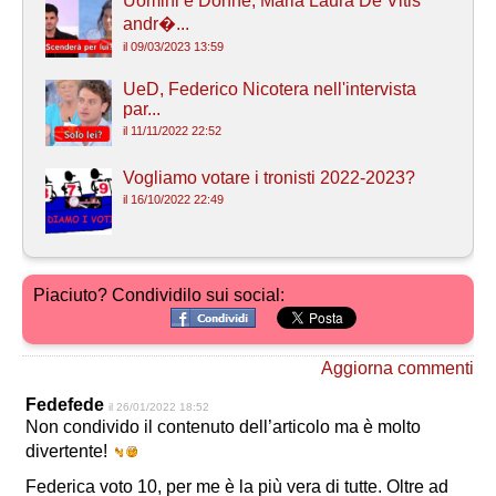
Uomini e Donne, Maria Laura De Vitis
andr�...
il 09/03/2023 13:59
UeD, Federico Nicotera nell'intervista
par...
il 11/11/2022 22:52
Vogliamo votare i tronisti 2022-2023?
il 16/10/2022 22:49
Piaciuto? Condividilo sui social:
Aggiorna commenti
Fedefede
il 26/01/2022 18:52
Non condivido il contenuto dell’articolo ma è molto
divertente!
Federica voto 10, per me è la più vera di tutte. Oltre ad