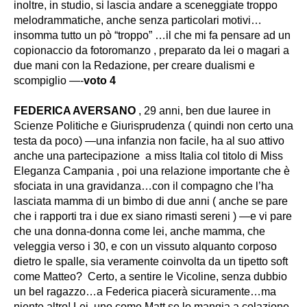
inoltre, in studio, si lascia andare a sceneggiate troppo
melodrammatiche, anche senza particolari motivi…
insomma tutto un pò “troppo” …il che mi fa pensare ad un
copionaccio da fotoromanzo , preparato da lei o magari a
due mani con la Redazione, per creare dualismi e
scompiglio —-
voto 4
FEDERICA AVERSANO
, 29 anni, ben due lauree in
Scienze Politiche e Giurisprudenza ( quindi non certo una
testa da poco) —una infanzia non facile, ha al suo attivo
anche una partecipazione a miss Italia col titolo di Miss
Eleganza Campania , poi una relazione importante che è
sfociata in una gravidanza…con il compagno che l’ha
lasciata mamma di un bimbo di due anni ( anche se pare
che i rapporti tra i due ex siano rimasti sereni ) —e vi pare
che una donna-donna come lei, anche mamma, che
veleggia verso i 30, e con un vissuto alquanto corposo
dietro le spalle, sia veramente coinvolta da un tipetto soft
come Matteo? Certo, a sentire le Vicoline, senza dubbio
un bel ragazzo…a Federica piacerà sicuramente…ma
niente altro!
Lei, uno come Matt se lo mangia a colazione