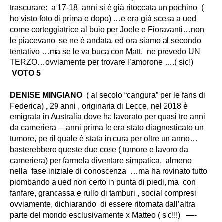
trascurare: a 17-18 anni si è già ritoccata un pochino (
ho visto foto di prima e dopo) …e era già scesa a ued
come corteggiatrice al buio per Joele e Fioravanti…non
le piacevano, se ne è andata, ed ora siamo al secondo
tentativo …ma se le va buca con Matt, ne prevedo UN
TERZO…ovviamente per trovare l’amorone ….( sic!)
VOTO 5
DENISE MINGIANO
( al secolo “cangura” per le fans di
Federica)
,
29 anni , originaria di Lecce, nel 2018 è
emigrata in Australia dove ha lavorato per quasi tre anni
da cameriera —anni prima le era stato diagnosticato un
tumore, pe ril quale è stata in cura per oltre un anno…
basterebbero queste due cose ( tumore e lavoro da
cameriera) per farmela diventare simpatica, almeno
nella fase iniziale di conoscenza …ma ha rovinato tutto
piombando a ued non certo in punta di piedi, ma con
fanfare, grancassa e rullo di tamburi , social compresi
ovviamente, dichiarando di essere ritornata dall’altra
parte del mondo esclusivamente x Matteo ( sic!!!) —-