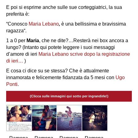
E poi si esprime anche sulle sue corteggiatrici, la sua
preferita è:
“
Conosco
Maria Lebano
,
è
una bellissima e bravissima
ragazza
“.
1 a 0 per
Maria
, che ne dite?…Resterà nei box ancora a
lungo? (Intanto qui potete leggere i suoi messaggi
d’amore di ieri
Maria Lebano scrive dopo la registrazione
di ieri…
)
E cosa ci dice su se stessa? Che è attualmente
innamorata e felicemente fidanzata da 5 mesi con
Ugo
Ponti
.
(Clicca sulle immagini qui sotto per ingrandirle!)