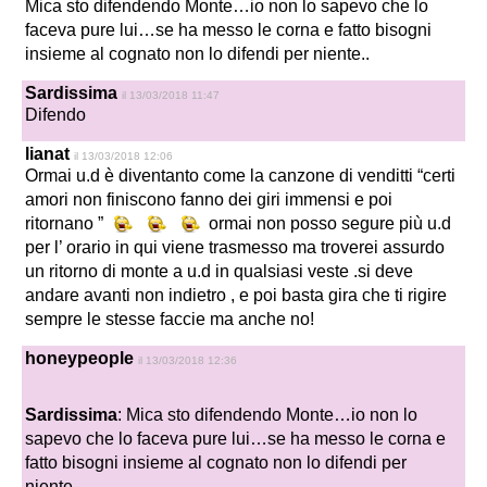
Mica sto difendendo Monte…io non lo sapevo che lo
faceva pure lui…se ha messo le corna e fatto bisogni
insieme al cognato non lo difendi per niente..
Sardissima
il 13/03/2018 11:47
Difendo
lianat
il 13/03/2018 12:06
Ormai u.d è diventanto come la canzone di venditti “certi
amori non finiscono fanno dei giri immensi e poi
ritornano ”
ormai non posso segure più u.d
per l’ orario in qui viene trasmesso ma troverei assurdo
un ritorno di monte a u.d in qualsiasi veste .si deve
andare avanti non indietro , e poi basta gira che ti rigire
sempre le stesse faccie ma anche no!
honeypeople
il 13/03/2018 12:36
Sardissima
: Mica sto difendendo Monte…io non lo
sapevo che lo faceva pure lui…se ha messo le corna e
fatto bisogni insieme al cognato non lo difendi per
niente..