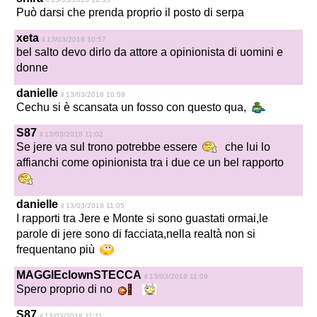
Può darsi che prenda proprio il posto di serpa
xeta
il 13/03/2018 10:57
bel salto devo dirlo da attore a opinionista di uomini e
donne
danielle
il 13/03/2018 10:59
Cechu si è scansata un fosso con questo qua,
S87
il 13/03/2018 11:02
Se jere va sul trono potrebbe essere
che lui lo
affianchi come opinionista tra i due ce un bel rapporto
danielle
il 13/03/2018 11:05
I rapporti tra Jere e Monte si sono guastati ormai,le
parole di jere sono di facciata,nella realtà non si
frequentano più
MAGGIEclownSTECCA
il 13/03/2018 11:09
Spero proprio di no
S87
il 13/03/2018 11:11