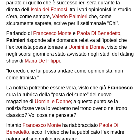
parlato di quello che è successo ieri sera durante la
diretta dell’
Isola dei Famosi
, tra i vari opinionisti in studio
c’era, come sempre,
Valerio Palmieri
che, come
sicuramente saprete, scrive per il settimanale “Chi”.
Parlando di
Francesco Monte
e
Paola Di Benedetto
,
Palmieri
risponde alla domanda relativa all’ipotesi che
l’ex tronista possa tornare a
Uomini e Donne
, visto che
negli scorsi giorni era stato avvistato negli studi del dating
show di
Maria De FIlippi
:
“Io credo che lui possa andare come opinionista, non
come tronista.”
La notizia potrebbe essere vera, visto che già
Francesco
cura la rubrica della “posta del cuore” del nuovo
magazine di
Uomini e Donne
; a questo punto se la
notizia fosse vera lo vedremo nel trono over o nel trono
classico? Voi cosa ne pensate?
Intanto
Francesco Monte
ha riabbracciato
Paola Di
Benedetto
, ecco il video che ha pubblicato l’ex madre
natura sul suo profilo instagram: