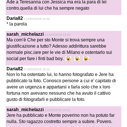
Ade a Teresanna con Jessica ma era la para di lei
contro.quella di lui che ha sempre negato
Daria82
il 13/03/2018 14:54
* la parola
sarah_michelazzi
il 13/03/2018 15:02
Ma com’è Che per sto Monte si trova sempre una
giustificazione a tutto? Adesso addirittura sarebbe
normale pisc.iare per le vie di Milano e ostentarlo sui
social per fare i finti bad boy.
Daria82
il 13/03/2018 16:14
Non lo ha ostentato lui, lo hanno fotografato e Jere ha
pubblicato la foto. Conosco persone a cui e’ capitato di
avere un urgenza e appartarsi x farla solo che x loro
fortuna non avevano nessuno che ha avuto il cattivo
gusto di fotografarli e pubblicare la foto.
sarah_michelazzi
il 13/03/2018 18:32
Jere ha pubblicato e Monte poverino non ha potuto far
nulla. Sto ragazzo costretto sempre a subire. Povero.