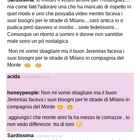
ma come fate?adorare una che ha mancato di rispetto in
quel modo e uno che posyaba video mentre faceva i
suoi bisogni per le strade di Milano…saró antica io o
pudica peró davvero vi invidio…siete fedelissimi…
Comunque un ritorno a uomini e donne non sarebbe
male sono un pó nostalgica
Non mi vorrei sbagliare ma il buon Jeremias faceva i
suoi bisogni per le strade di Milano in compagnia del
Monte
acida
il 13/03/2018 11:44
honeypeople
: Non mi vorrei sbagliare ma il buon
Jeremias faceva i suoi bisogni per le strade di Milano in
compagnia del Monte
aggiungici che monte anni fa ha messo le cornazze , io
non vedo differenze tra di loro
Sardissima
il 13/03/2018 11:47