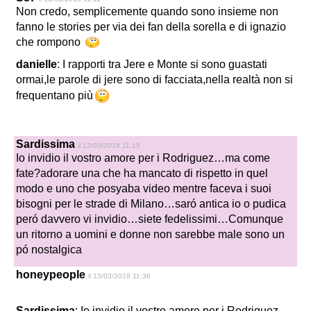
Non credo, semplicemente quando sono insieme non
fanno le stories per via dei fan della sorella e di ignazio
che rompono
danielle
: I rapporti tra Jere e Monte si sono guastati
ormai,le parole di jere sono di facciata,nella realtà non si
frequentano più
Sardissima
il 13/03/2018 11:15
Io invidio il vostro amore per i Rodriguez…ma come
fate?adorare una che ha mancato di rispetto in quel
modo e uno che posyaba video mentre faceva i suoi
bisogni per le strade di Milano…saró antica io o pudica
peró davvero vi invidio…siete fedelissimi…Comunque
un ritorno a uomini e donne non sarebbe male sono un
pó nostalgica
honeypeople
il 13/03/2018 11:36
Sardissima
: Io invidio il vostro amore per i Rodriguez…