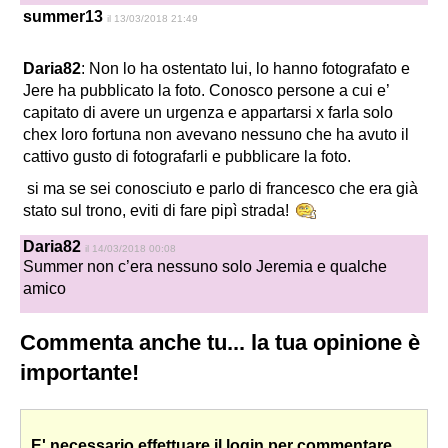
summer13
il 13/03/2018 21:49
Daria82
: Non lo ha ostentato lui, lo hanno fotografato e
Jere ha pubblicato la foto. Conosco persone a cui e’
capitato di avere un urgenza e appartarsi x farla solo
chex loro fortuna non avevano nessuno che ha avuto il
cattivo gusto di fotografarli e pubblicare la foto.
si ma se sei conosciuto e parlo di francesco che era già
stato sul trono, eviti di fare pipì strada!
Daria82
il 14/03/2018 00:08
Summer non c’era nessuno solo Jeremia e qualche
amico
Commenta anche tu... la tua opinione è
importante!
E' necessario effettuare il login per commentare