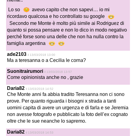
Lo so
avevo capito che non sapevi… io mi
ricordavo qualcosa e ho controllato su google
Secondo me Monte è molto più simile ai Rodriguez di
quanto si possa pensare e non lo dico in modo negativo
perché forse sono una delle che non ha nulla contro la
famiglia argentina
ade2103
il 13/03/2018 13:00
Ma a teresanna o a Cecilia le corna?
Suonitrairumori
il 13/03/2018 13:57
Come opinionista anche no , grazie
Daria82
il 13/03/2018 14:52
Che Monte anni fa abbia tradito Teresanna non ci sono
prove. Per quanto riguarda i bisogni x strada a tanti
uomini capita di avere un urgenza e di farla e se Jeremia
non avesse fotografo e pubblicato la foto dell’ex cognato
oltre che le sue neanche lo sapremo.
Daria82
il 13/03/2018 14:53