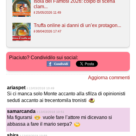
Isola dei Famosi 2026: colpo di scena
clam...
il 25/05/2026 11:49
Truffa online ai danni di un’ex protagon...
il 08/04/2026 17:47
Piaciuto? Condividilo sui social:
Aggiorna commenti
ariaspet
il 13/03/2018 10:49
Si ci manca solo Monte accanto alla sfilza di opinionisti
seduti accanto ai trecentomila tronisti
samarcanda
il 13/03/2018 10:51
Ma figurarsi
vuole fare l’attore mi dicevano si
abbassa a fare il mario serpa?
shira
il 13/03/2018 10:55