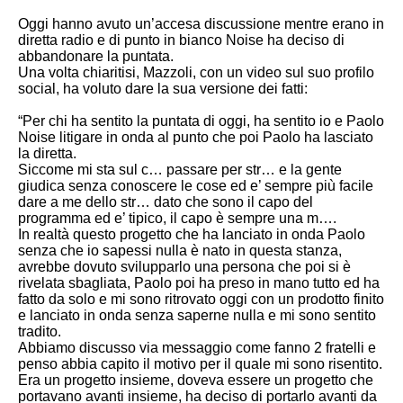
Oggi hanno avuto un’accesa discussione mentre erano in
diretta radio e di punto in bianco Noise ha deciso di
abbandonare la puntata.
Una volta chiaritisi, Mazzoli, con un video sul suo profilo
social, ha voluto dare la sua versione dei fatti:
“
Per chi ha sentito la puntata di oggi, ha sentito io e Paolo
Noise litigare in onda al punto che poi Paolo ha lasciato
la diretta.
Siccome mi sta sul c… passare per str… e la gente
giudica senza conoscere le cose ed e’ sempre più facile
dare a me dello str… dato che sono il capo del
programma ed e’ tipico, il capo è sempre una m….
In realtà questo progetto che ha lanciato in onda Paolo
senza che io sapessi nulla è nato in questa stanza,
avrebbe dovuto svilupparlo una persona che poi si è
rivelata sbagliata, Paolo poi ha preso in mano tutto ed ha
fatto da solo e mi sono ritrovato oggi con un prodotto finito
e lanciato in onda senza saperne nulla e mi sono sentito
tradito.
Abbiamo discusso via messaggio come fanno 2 fratelli e
penso abbia capito il motivo per il quale mi sono risentito.
Era un progetto insieme, doveva essere un progetto che
portavano avanti insieme, ha deciso di portarlo avanti da