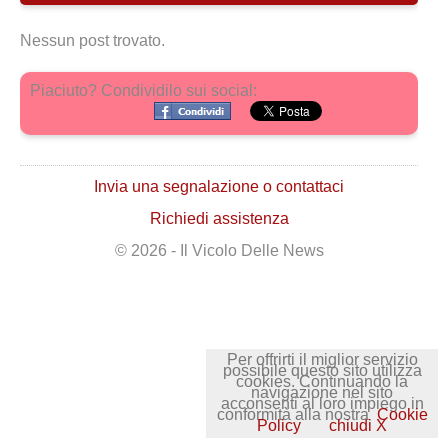
Nessun post trovato.
Piaciuto? Condividilo sui social:
Invia una segnalazione o contattaci
Richiedi assistenza
© 2026 - Il Vicolo Delle News
Per offrirti il miglior servizio
possibile questo sito utilizza
cookies. Continuando la
navigazione nel sito
acconsenti al loro impiego in
conformità alla nostra
Cookie
Policy
chiudi X