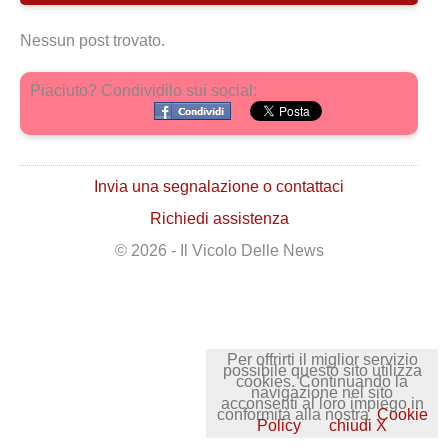
Nessun post trovato.
Piaciuto? Condividilo sui social:
Invia una segnalazione o contattaci
Richiedi assistenza
© 2026 - Il Vicolo Delle News
Per offrirti il miglior servizio
possibile questo sito utilizza
cookies. Continuando la
navigazione nel sito
acconsenti al loro impiego in
conformità alla nostra
Cookie
Policy
chiudi X