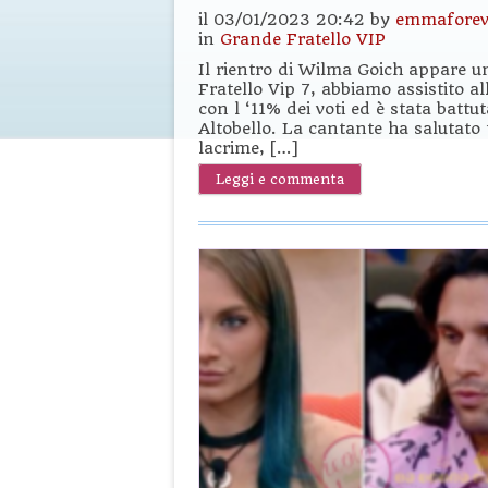
il 03/01/2023 20:42 by
emmaforev
in
Grande Fratello VIP
Il rientro di Wilma Goich appare u
Fratello Vip 7, abbiamo assistito al
con l ‘11% dei voti ed è stata batt
Altobello. La cantante ha salutato t
lacrime, […]
Leggi e commenta