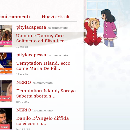
timi commenti
Nuovi articoli
pitylacapessa
ha commentato
Uomini e Donne, Ciro
Solimeno ed Elisa Leo...
12 ore fa
pitylacapessa
ha commentato
Temptation Island, ecco
come Maria De Fili...
17 ore fa
NERIO
ha commentato
Temptation Island, Soraya
Sabetta sbotta s...
ieri 01:47
NERIO
ha commentato
Danilo D’Angelo diffida
colei con cu...
ieri 23:35