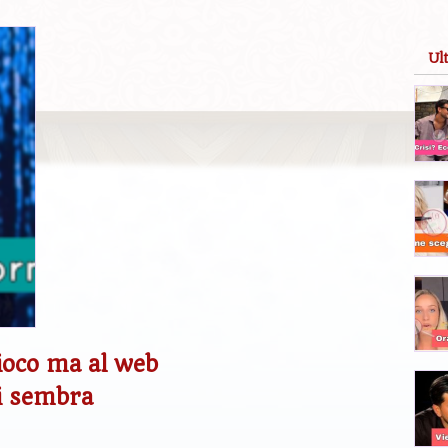
Ul
ioco ma al web
ei sembra