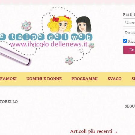
Fai il 
Ric
 FAMOSI
UOMINI E DONNE
PROGRAMMI
SVAGO
S
LTOBELLO
SEGU
Articoli più recenti
→