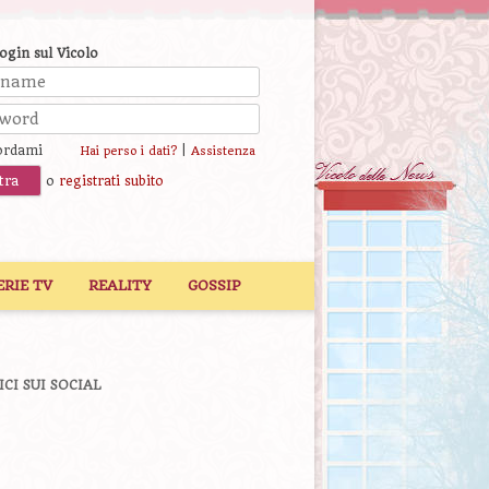
login sul Vicolo
ordami
|
Hai perso i dati?
Assistenza
o
registrati subito
ERIE TV
REALITY
GOSSIP
ICI SUI SOCIAL