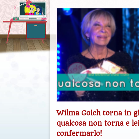
Wilma Goich torna in g
qualcosa non torna e l
confermarlo!