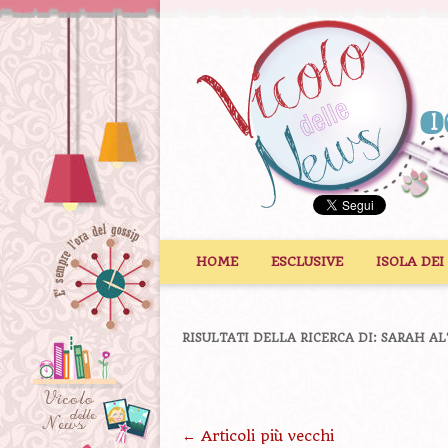
Vai al contenuto
HOME
ESCLUSIVE
ISOLA DEI
RISULTATI DELLA RICERCA DI:
SARAH A
Navigazione articolo
←
Articoli più vecchi