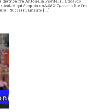
 diatriba fra Antonella Fiordelisi, Edoardo
ticolari qui Scoppia un&#8217;accesa lite fra
nsura!. Successivamente […]