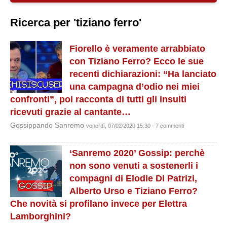
Ricerca per 'tiziano ferro'
Fiorello è veramente arrabbiato
con Tiziano Ferro? Ecco le sue
recenti dichiarazioni: “Ha lanciato
una campagna d’odio nei miei
confronti”, poi racconta di tutti gli insulti
ricevuti grazie al cantante…
Gossippando Sanremo
venerdì, 07/02/2020 15:30 - 7 commenti
‘Sanremo 2020’ Gossip: perchè
non sono venuti a sostenerli i
compagni di Elodie Di Patrizi,
Alberto Urso e Tiziano Ferro?
Che novità si profilano invece per Elettra
Lamborghini?