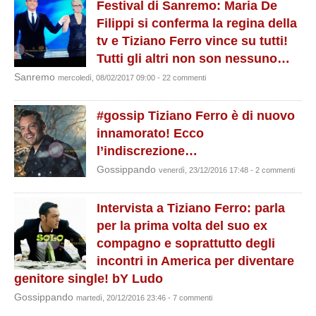
Festival di Sanremo: Maria De
Filippi si conferma la regina della
tv e Tiziano Ferro vince su tutti!
Tutti gli altri non son nessuno…
Sanremo
mercoledì, 08/02/2017 09:00 - 22 commenti
#gossip Tiziano Ferro è di nuovo
innamorato! Ecco
l’indiscrezione…
Gossippando
venerdì, 23/12/2016 17:48 - 2 commenti
Intervista a Tiziano Ferro: parla
per la prima volta del suo ex
compagno e soprattutto degli
incontri in America per diventare
genitore single! bY Ludo
Gossippando
martedì, 20/12/2016 23:46 - 7 commenti