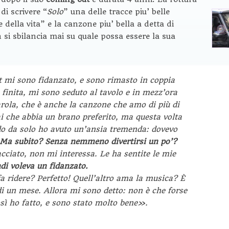
i scrivere “
Solo
” una delle tracce piu’ belle
e della vita” e la canzone piu’ bella a detta di
 si sbilancia mai su quale possa essere la sua
 mi sono fidanzato, e sono rimasto in coppia
è finita, mi sono seduto al tavolo e in mezz’ora
arola
, che è anche la canzone che amo di più di
i che abbia un brano preferito, ma questa volta
do da solo ho avuto un’ansia tremenda: dovevo
Ma subito? Senza nemmeno divertirsi un po’?
iato, non mi interessa. Le ha sentite le mie
di voleva un fidanzato.
 ridere? Perfetto! Quell’altro ama la musica? È
di un mese. Allora mi sono detto: non è che forse
osì ho fatto, e sono stato molto bene».