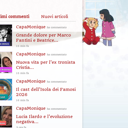
timi commenti
Nuovi articoli
CapaMonique
ha commentato
Grande dolore per Marco
Fantini e Beatrice...
15 min fa
CapaMonique
ha commentato
Nuova vita per l’ex tronista
Cristia...
15 min fa
CapaMonique
ha commentato
Il cast dell’Isola dei Famosi
2026
16 min fa
CapaMonique
ha commentato
Lucia Ilardo e l’evoluzione
negativa...
3 ore fa