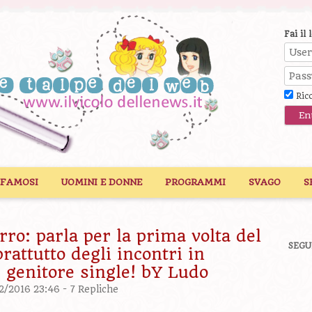
Fai il 
Ric
 FAMOSI
UOMINI E DONNE
PROGRAMMI
SVAGO
S
rro: parla per la prima volta del
SEGU
attutto degli incontri in
 genitore single! bY Ludo
12/2016 23:46 -
7 Repliche