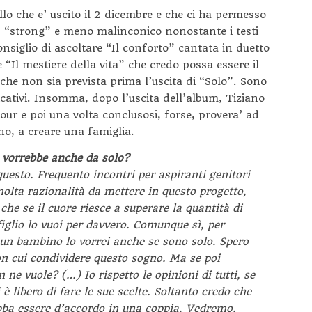
lo che e’ uscito il 2 dicembre e che ci ha permesso
u’ “strong” e meno malinconico nonostante i testi
siglio di ascoltare “Il conforto” cantata in duetto
 “Il mestiere della vita” che credo possa essere il
che non sia prevista prima l’uscita di “Solo”. Sono
icativi. Insomma, dopo l’uscita dell’album, Tiziano
tour e poi una volta conclusosi, forse, provera’ ad
 no, a creare una famiglia.
lo vorrebbe anche da solo?
esto. Frequento incontri per aspiranti genitori
olta razionalità da mettere in questo progetto,
he se il cuore riesce a superare la quantità di
 figlio lo vuoi per davvero. Comunque sì, per
un bambino lo vorrei anche se sono solo. Spero
on cui condividere questo sogno. Ma se poi
 ne vuole? (…) Io rispetto le opinioni di tutti, se
è libero di fare le sue scelte. Soltanto credo che
ebba essere d’accordo in una coppia. Vedremo,