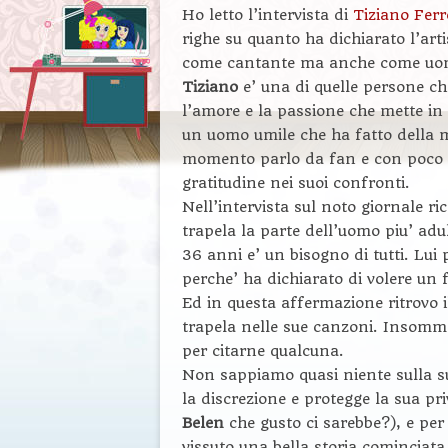
Ho letto l’intervista di
Tiziano Ferr
righe su quanto ha dichiarato l’ar
come cantante ma anche come uo
Tiziano
e’ una di quelle persone che
l’amore e la passione che mette in 
un uomo umile che ha fatto della mu
momento parlo da fan e con poco 
gratitudine nei suoi confronti.
Nell’intervista sul noto giornale r
trapela la parte dell’uomo piu’ adu
36 anni e’ un bisogno di tutti. Lui 
perche’ ha dichiarato di volere un
Ed in questa affermazione ritrovo 
trapela nelle sue canzoni. Insomma
per citarne qualcuna.
Non sappiamo quasi niente sulla su
la discrezione e protegge la sua pr
Belen
che gusto ci sarebbe?), e per
vissuto una bella storia cominciata