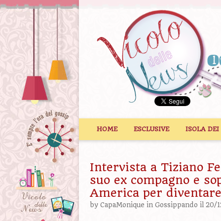
Vai al contenuto
HOME
ESCLUSIVE
ISOLA DEI
Intervista a Tiziano Fe
suo ex compagno e sopr
America per diventare
by
CapaMonique
in
Gossippando
il 20/