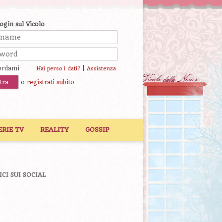
login sul Vicolo
ordami
|
Hai perso i dati?
Assistenza
o
registrati subito
ERIE TV
REALITY
GOSSIP
ICI SUI SOCIAL