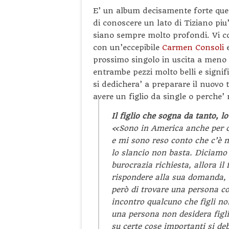
E’ un album decisamente forte quel
di conoscere un lato di Tiziano pi
siano sempre molto profondi. Vi con
con un’eccepibile
Carmen Consoli
e
prossimo singolo in uscita a meno 
entrambe pezzi molto belli e signif
si dedichera’ a preparare il nuovo 
avere un figlio da single o perche’
Il figlio che sogna da tanto, 
«Sono in America anche per qu
e mi sono reso conto che c’è m
lo slancio non basta. Diciamo c
burocrazia richiesta, allora il
rispondere alla sua domanda, 
però di trovare una persona c
incontro qualcuno che figli non
una persona non desidera figli 
su certe cose importanti si d