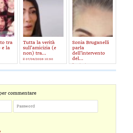
to tra
Tutta la verità
Sonia Bruganelli
 e la
sull'amicizia (e
parla
non) tra...
dell'intervento
del...
il 07/06/2026 10:50
il 06/06/2026 13:16
n per commentare
o