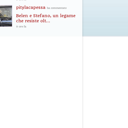
pitylacapessa
ha commentato
Belen e Stefano, un legame
che resiste olt...
9 ore fa