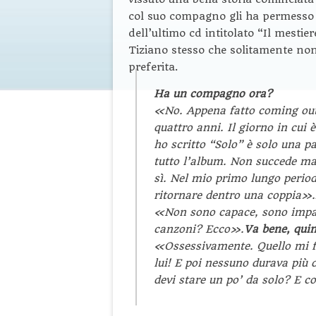
col suo compagno gli ha permesso d
dell’ultimo cd intitolato “Il mestier
Tiziano stesso che solitamente non
preferita.
Ha un compagno ora?
«No. Appena fatto coming out
quattro anni. Il giorno in cui 
ho scritto
“Solo” è solo una p
tutto l’album. Non succede ma
sì. Nel mio primo lungo perio
ritornare dentro una coppia».
«Non sono capace, sono impacc
canzoni? Ecco».
Va bene, quin
«Ossessivamente. Quello mi fa
lui! E poi nessuno durava più 
devi stare un po’ da solo? E c