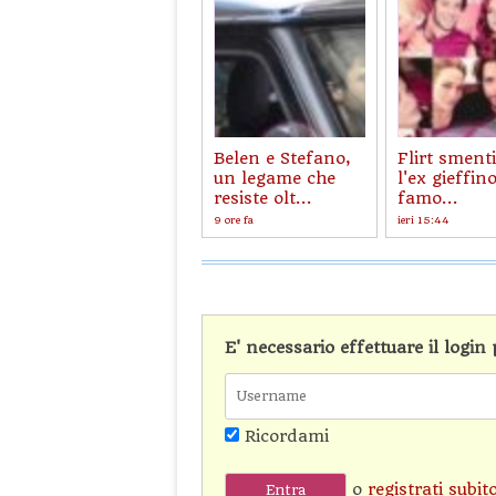
Belen e Stefano,
Flirt smenti
un legame che
l'ex gieffino
resiste olt...
famo...
9 ore fa
ieri 15:44
E' necessario effettuare il logi
Ricordami
o
registrati subit