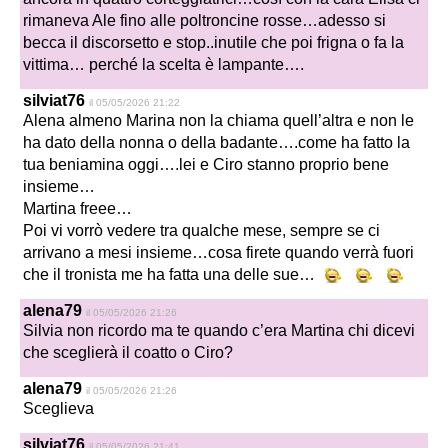
rimaneva Ale fino alle poltroncine rosse…adesso si
becca il discorsetto e stop..inutile che poi frigna o fa la
vittima… perché la scelta è lampante….
silviat76
il 05/05/2026 21:22
Alena almeno Marina non la chiama quell’altra e non le
ha dato della nonna o della badante….come ha fatto la
tua beniamina oggi….lei e Ciro stanno proprio bene
insieme…
Martina freee…
Poi vi vorrò vedere tra qualche mese, sempre se ci
arrivano a mesi insieme…cosa firete quando verrà fuori
che il tronista me ha fatta una delle sue…
alena79
il 05/05/2026 21:26
Silvia non ricordo ma te quando c’era Martina chi dicevi
che sceglierà il coatto o Ciro?
alena79
il 05/05/2026 21:26
Sceglieva
silviat76
il 05/05/2026 21:41