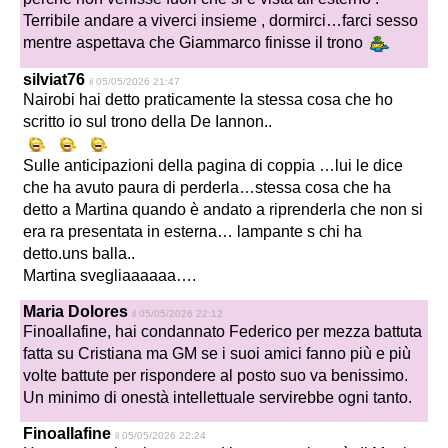
Terribile andare a viverci insieme , dormirci…farci sesso
mentre aspettava che Giammarco finisse il trono
silviat76
il 05/05/2026 21:47
Nairobi hai detto praticamente la stessa cosa che ho
scritto io sul trono della De Iannon..
Sulle anticipazioni della pagina di coppia …lui le dice
che ha avuto paura di perderla…stessa cosa che ha
detto a Martina quando è andato a riprenderla che non si
era ra presentata in esterna… lampante s chi ha
detto.uns balla..
Martina svegliaaaaaa….
Maria Dolores
il 05/05/2026 22:12
Finoallafine, hai condannato Federico per mezza battuta
fatta su Cristiana ma GM se i suoi amici fanno più e più
volte battute per rispondere al posto suo va benissimo.
Un minimo di onestà intellettuale servirebbe ogni tanto.
Finoallafine
il 05/05/2026 22:24