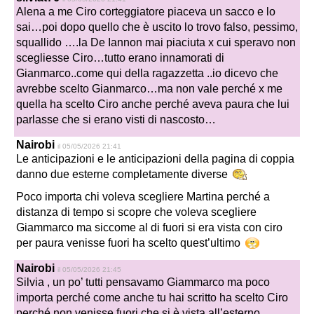
Alena a me Ciro corteggiatore piaceva un sacco e lo
sai…poi dopo quello che è uscito lo trovo falso, pessimo,
squallido ….la De Iannon mai piaciuta x cui speravo non
scegliesse Ciro…tutto erano innamorati di
Gianmarco..come qui della ragazzetta ..io dicevo che
avrebbe scelto Gianmarco…ma non vale perché x me
quella ha scelto Ciro anche perché aveva paura che lui
parlasse che si erano visti di nascosto…
Nairobi
il 05/05/2026 21:41
Le anticipazioni e le anticipazioni della pagina di coppia
danno due esterne completamente diverse
Poco importa chi voleva scegliere Martina perché a
distanza di tempo si scopre che voleva scegliere
Giammarco ma siccome al di fuori si era vista con ciro
per paura venisse fuori ha scelto quest’ultimo
Nairobi
il 05/05/2026 21:45
Silvia , un po’ tutti pensavamo Giammarco ma poco
importa perché come anche tu hai scritto ha scelto Ciro
perché non venisse fuori che si è vista all’esterno .