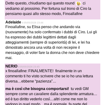
Detto questo, chiudiamo qui questo round
ci
vediamo al prossimo. Per fortuna sul trono di Ciro la
pensiamo quasi allo stesso modo, Finoallafine
Adelaide
il 05/05/2026 23:44
Finoallafine, su Elisa penso che andando via
(nuovamente) ha solo confermato i dubbi di Ciro. Lui gli
ha espresso dei dubbi legittimi dettati dagli
atteggiamemti (sempre di superiorità) di lei, e lei ha
dimostrato ancora una volta di non recepire il
messaggio, di voler fare la donna che non deve chiedere
mai.
NERIO
il 05/05/2026 23:45
x finoallafine: FINALMENTE! finalmente in un
commento ti ho visto scrivere che se io ho una lettura
diversa…ebbene “pazienza”…
ma è così che bisogna comportarsi!
tu vedi GM
sempre come un cavaliere dalla splendente armatura…
ed è tuo diritto vederlo così…altri come me non lo
vedono in quel modo…ma è normale, fa parte del