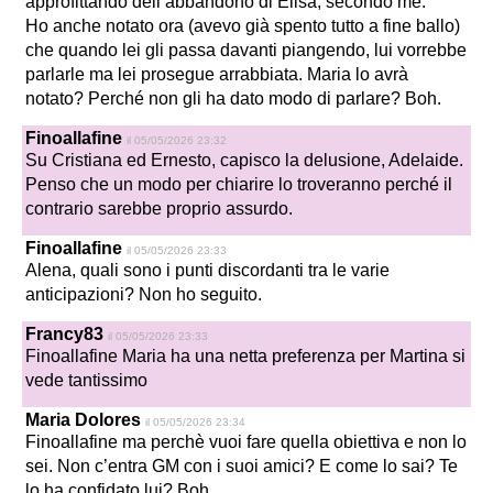
approfittando dell’abbandono di Elisa, secondo me.
Ho anche notato ora (avevo già spento tutto a fine ballo)
che quando lei gli passa davanti piangendo, lui vorrebbe
parlarle ma lei prosegue arrabbiata. Maria lo avrà
notato? Perché non gli ha dato modo di parlare? Boh.
Finoallafine
il 05/05/2026 23:32
Su Cristiana ed Ernesto, capisco la delusione, Adelaide.
Penso che un modo per chiarire lo troveranno perché il
contrario sarebbe proprio assurdo.
Finoallafine
il 05/05/2026 23:33
Alena, quali sono i punti discordanti tra le varie
anticipazioni? Non ho seguito.
Francy83
il 05/05/2026 23:33
Finoallafine Maria ha una netta preferenza per Martina si
vede tantissimo
Maria Dolores
il 05/05/2026 23:34
Finoallafine ma perchè vuoi fare quella obiettiva e non lo
sei. Non c’entra GM con i suoi amici? E come lo sai? Te
lo ha confidato lui? Boh.