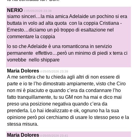
NERIO
il 05/05/2026 23:38
siamo sinceri…la mia amica Adelaide un pochino si era
buttata in volo ad alta quota con la coppia Cristiana -
Ernesto…diciamo un pò troppo di esaltazione nel
commentare la coppia
lo so che Adelaide è una romanticona in servizio
permanente effettivo…però un minimo di piedi x terra ci
vorrebbe nello shippare
Maria Dolores
il 05/05/2026 23:39
A me sembra che tu chieda agli altri di non essere di
parte e io te l’ho dimostrato ampiamente, visto che Ciro
non mi è piaciuto e quando c’era da condannare l’ho
fatto tranquillamente, tu su GM non ha mai e dico mai
preso una posizione negativa quando c’era da
prenderla. Lo hai idealizzato e ok, ognuno ha la sua
opinione però poi cerchiamo di usare lo stesso peso e la
stessa misura.
Maria Dolores
il 05/05/2026 23:41