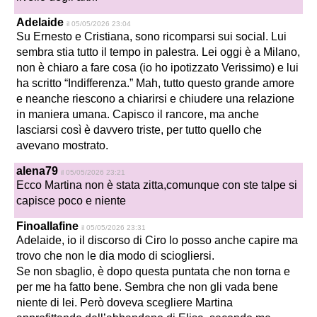
Adelaide
il 05/05/2026 23:04
Su Ernesto e Cristiana, sono ricomparsi sui social. Lui
sembra stia tutto il tempo in palestra. Lei oggi è a Milano,
non è chiaro a fare cosa (io ho ipotizzato Verissimo) e lui
ha scritto “Indifferenza.” Mah, tutto questo grande amore
e neanche riescono a chiarirsi e chiudere una relazione
in maniera umana. Capisco il rancore, ma anche
lasciarsi così è davvero triste, per tutto quello che
avevano mostrato.
alena79
il 05/05/2026 23:21
Ecco Martina non è stata zitta,comunque con ste talpe si
capisce poco e niente
Finoallafine
il 05/05/2026 23:31
Adelaide, io il discorso di Ciro lo posso anche capire ma
trovo che non le dia modo di sciogliersi.
Se non sbaglio, è dopo questa puntata che non torna e
per me ha fatto bene. Sembra che non gli vada bene
niente di lei. Però doveva scegliere Martina