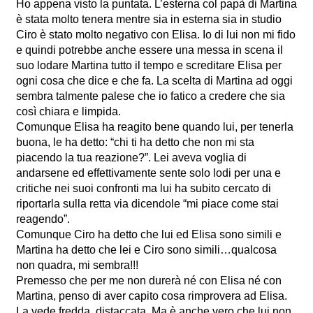
Ho appena visto la puntata. L’esterna col papà di Martina
è stata molto tenera mentre sia in esterna sia in studio
Ciro è stato molto negativo con Elisa. Io di lui non mi fido
e quindi potrebbe anche essere una messa in scena il
suo lodare Martina tutto il tempo e screditare Elisa per
ogni cosa che dice e che fa. La scelta di Martina ad oggi
sembra talmente palese che io fatico a credere che sia
così chiara e limpida.
Comunque Elisa ha reagito bene quando lui, per tenerla
buona, le ha detto: “chi ti ha detto che non mi sta
piacendo la tua reazione?”. Lei aveva voglia di
andarsene ed effettivamente sente solo lodi per una e
critiche nei suoi confronti ma lui ha subito cercato di
riportarla sulla retta via dicendole “mi piace come stai
reagendo”.
Comunque Ciro ha detto che lui ed Elisa sono simili e
Martina ha detto che lei e Ciro sono simili…qualcosa
non quadra, mi sembra!!!
Premesso che per me non durerà né con Elisa né con
Martina, penso di aver capito cosa rimprovera ad Elisa.
La vede fredda, distaccata. Ma è anche vero che lui non