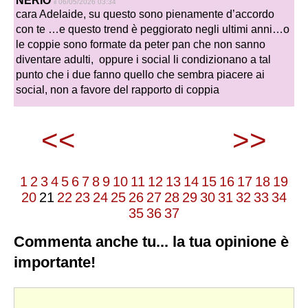
NERIO
il 06/05/2026 03:34
cara Adelaide, su questo sono pienamente d’accordo
con te …e questo trend è peggiorato negli ultimi anni…o
le coppie sono formate da peter pan che non sanno
diventare adulti, oppure i social li condizionano a tal
punto che i due fanno quello che sembra piacere ai
social, non a favore del rapporto di coppia
<<
>>
1
2
3
4
5
6
7
8
9
10
11
12
13
14
15
16
17
18
19
20
21
22
23
24
25
26
27
28
29
30
31
32
33
34
35
36
37
Commenta anche tu... la tua opinione è
importante!