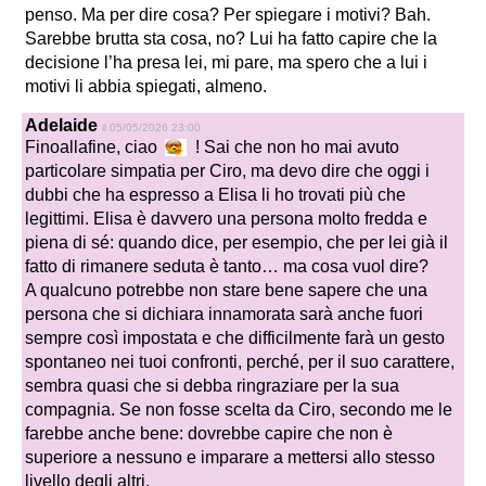
penso. Ma per dire cosa? Per spiegare i motivi? Bah.
Sarebbe brutta sta cosa, no? Lui ha fatto capire che la
decisione l’ha presa lei, mi pare, ma spero che a lui i
motivi li abbia spiegati, almeno.
Adelaide
il 05/05/2026 23:00
Finoallafine, ciao
! Sai che non ho mai avuto
particolare simpatia per Ciro, ma devo dire che oggi i
dubbi che ha espresso a Elisa li ho trovati più che
legittimi. Elisa è davvero una persona molto fredda e
piena di sé: quando dice, per esempio, che per lei già il
fatto di rimanere seduta è tanto… ma cosa vuol dire?
A qualcuno potrebbe non stare bene sapere che una
persona che si dichiara innamorata sarà anche fuori
sempre così impostata e che difficilmente farà un gesto
spontaneo nei tuoi confronti, perché, per il suo carattere,
sembra quasi che si debba ringraziare per la sua
compagnia. Se non fosse scelta da Ciro, secondo me le
farebbe anche bene: dovrebbe capire che non è
superiore a nessuno e imparare a mettersi allo stesso
livello degli altri.