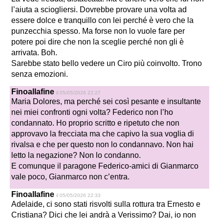
l’aiuta a sciogliersi. Dovrebbe provare una volta ad
essere dolce e tranquillo con lei perché è vero che la
punzecchia spesso. Ma forse non lo vuole fare per
potere poi dire che non la sceglie perché non gli è
arrivata. Boh.
Sarebbe stato bello vedere un Ciro più coinvolto. Trono
senza emozioni.
Finoallafine
il 05/05/2026 22:27
Maria Dolores, ma perché sei così pesante e insultante
nei miei confronti ogni volta? Federico non l’ho
condannato. Ho proprio scritto e ripetuto che non
approvavo la frecciata ma che capivo la sua voglia di
rivalsa e che per questo non lo condannavo. Non hai
letto la negazione? Non lo condanno.
E comunque il paragone Federico-amici di Gianmarco
vale poco, Gianmarco non c’entra.
Finoallafine
il 05/05/2026 22:33
Adelaide, ci sono stati risvolti sulla rottura tra Ernesto e
Cristiana? Dici che lei andrà a Verissimo? Dai, io non