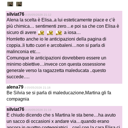
silviat76
il 05/05/2026 21:12
Alena la scelta è Elisa..a lui esteticamente piace e c’è
più chimica… sentimenti zero…e poi sa che con Elisa è
sicuro di avere
a iosa…
Homletto anche io le anticipazioni della pagina di
coppia..li tutto cuori e arcobaleni…non si parla di
malinconia etc…
Comunque le anticipazioni dovrebbero essere un
minimo obiettive…invece con questa ossessione
generale verso la ragazzetta maleducata ..questo
succede….
alena79
il 05/05/2026 21:16
Be Silvia se si parla di maleducazione,Martina gli fa
compagnia
silviat76
il 05/05/2026 21:19
E chiudo dicendo che s Martina le sta bene…ha avuto
un sacco di occasioni x andare via…quando erano
ancora in quattro corteggiatrici…così con la cara Elisa ci