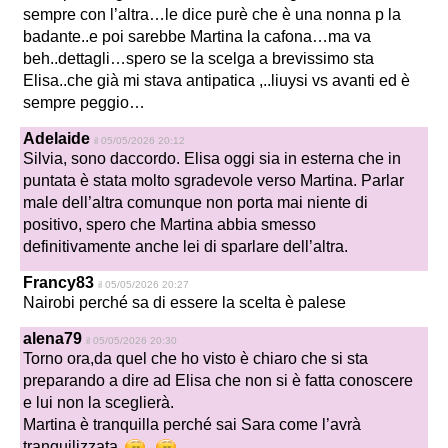
sempre con l’altra…le dice purè che è una nonna p la
badante..e poi sarebbe Martina la cafona…ma va
beh..dettagli…spero se la scelga a brevissimo sta
Elisa..che già mi stava antipatica ,..liuysi vs avanti ed è
sempre peggio…
Adelaide
il 05/05/2026 20:12
Silvia, sono daccordo. Elisa oggi sia in esterna che in
puntata è stata molto sgradevole verso Martina. Parlar
male dell’altra comunque non porta mai niente di
positivo, spero che Martina abbia smesso
definitivamente anche lei di sparlare dell’altra.
Francy83
il 05/05/2026 20:27
Nairobi perché sa di essere la scelta è palese
alena79
il 05/05/2026 20:30
Torno ora,da quel che ho visto è chiaro che si sta
preparando a dire ad Elisa che non si è fatta conoscere
e lui non la sceglierà.
Martina è tranquilla perché sai Sara come l’avrà
tranquilizzata