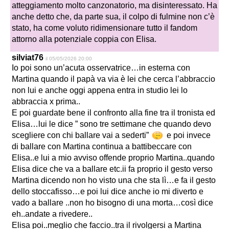
atteggiamento molto canzonatorio, ma disinteressato. Ha
anche detto che, da parte sua, il colpo di fulmine non c’è
stato, ha come voluto ridimensionare tutto il fandom
attorno alla potenziale coppia con Elisa.
silviat76
il 05/05/2026 20:00
Io poi sono un’acuta osservatrice…in esterna con
Martina quando il papà va via è lei che cerca l’abbraccio
non lui e anche oggi appena entra in studio lei lo
abbraccia x prima..
E poi guardate bene il confronto alla fine tra il tronista ed
Elisa…lui le dice ” sono tre settimane che quando devo
scegliere con chi ballare vai a sederti”
e poi invece
di ballare con Martina continua a battibeccare con
Elisa..e lui a mio avviso offende proprio Martina..quando
Elisa dice che va a ballare etc.ii fa proprio il gesto verso
Martina dicendo non ho visto una che sta lì…e fa il gesto
dello stoccafisso…e poi lui dice anche io mi diverto e
vado a ballare ..non ho bisogno di una morta…così dice
eh..andate a rivedere..
Elisa poi..meglio che faccio..tra il rivolgersi a Martina