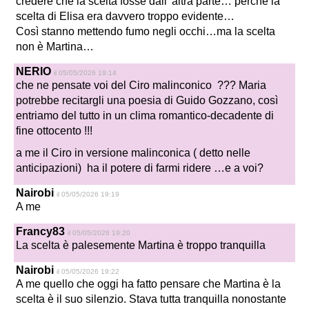
credere che la scelta fosse dall’ altra parte… perché la
scelta di Elisa era davvero troppo evidente…
Così stanno mettendo fumo negli occhi…ma la scelta
non è Martina…
NERIO
il 05/05/2026 19:14
che ne pensate voi del Ciro malinconico ??? Maria
potrebbe recitargli una poesia di Guido Gozzano, così
entriamo del tutto in un clima romantico-decadente di
fine ottocento !!!
a me il Ciro in versione malinconica ( detto nelle
anticipazioni) ha il potere di farmi ridere …e a voi?
Nairobi
il 05/05/2026 19:19
A me
Francy83
il 05/05/2026 19:20
La scelta è palesemente Martina è troppo tranquilla
Nairobi
il 05/05/2026 19:22
A me quello che oggi ha fatto pensare che Martina è la
scelta è il suo silenzio. Stava tutta tranquilla nonostante