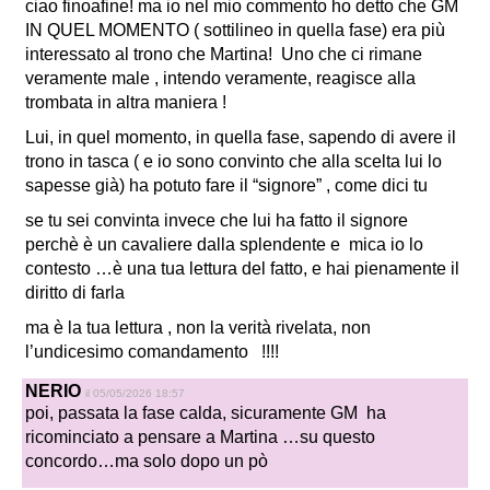
ciao finoafine! ma io nel mio commento ho detto che GM
IN QUEL MOMENTO ( sottilineo in quella fase) era più
interessato al trono che Martina!
Uno che ci rimane
veramente male , intendo veramente, reagisce alla
trombata in altra maniera !
Lui, in quel momento, in quella fase, sapendo di avere il
trono in tasca ( e io sono convinto che alla scelta lui lo
sapesse già) ha potuto fare il “signore” , come dici tu
se tu sei convinta invece che lui ha fatto il signore
perchè è un cavaliere dalla splendente e mica io lo
contesto …è una tua lettura del fatto, e hai pienamente il
diritto di farla
ma è la tua lettura , non la verità rivelata, non
l’undicesimo comandamento !!!!
NERIO
il 05/05/2026 18:57
poi, passata la fase calda, sicuramente GM ha
ricominciato a pensare a Martina …su questo
concordo…ma solo dopo un pò