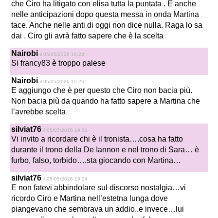
che Ciro ha litigato con elisa tutta la puntata . E anche
nelle anticipazioni dopo questa messa in onda Martina
tace. Anche nelle anti di oggi non dice nulla. Raga lo sa
dai . Ciro gli avrà fatto sapere che è la scelta
Nairobi
il 05/05/2026 19:23
Si francy83 è troppo palese
Nairobi
il 05/05/2026 19:25
E aggiungo che è per questo che Ciro non bacia più.
Non bacia più da quando ha fatto sapere a Martina che
l’avrebbe scelta
silviat76
il 05/05/2026 19:31
Vi invito a ricordare chi è il tronista….cosa ha fatto
durante il trono della De Iannon e nel trono di Sara… è
furbo, falso, torbido….sta giocando con Martina…
silviat76
il 05/05/2026 19:34
E non fatevi abbindolare sul discorso nostalgia…vi
ricordo Ciro e Martina nell’estetna lunga dove
piangevano che sembrava un addio..e invece…lui