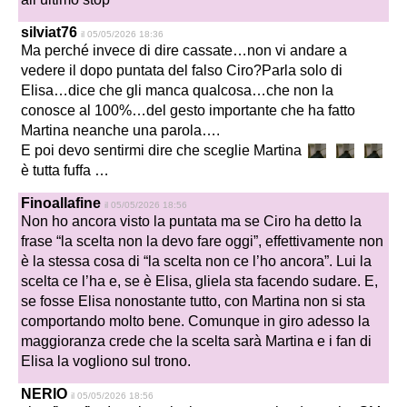
silviat76
il 05/05/2026 18:36
Ma perché invece di dire cassate…non vi andare a
vedere il dopo puntata del falso Ciro?Parla solo di
Elisa…dice che gli manca qualcosa…che non la
conosce al 100%…del gesto importante che ha fatto
Martina neanche una parola….
E poi devo sentirmi dire che sceglie Martina
è tutta fuffa …
Finoallafine
il 05/05/2026 18:56
Non ho ancora visto la puntata ma se Ciro ha detto la
frase “la scelta non la devo fare oggi”, effettivamente non
è la stessa cosa di “la scelta non ce l’ho ancora”. Lui la
scelta ce l’ha e, se è Elisa, gliela sta facendo sudare. E,
se fosse Elisa nonostante tutto, con Martina non si sta
comportando molto bene. Comunque in giro adesso la
maggioranza crede che la scelta sarà Martina e i fan di
Elisa la vogliono sul trono.
NERIO
il 05/05/2026 18:56