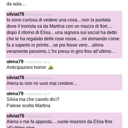
da sola…
silviat76
il 05/05/2026 18:10
Io sono curiosa di vedere una cosa…non la puntata
dove il tronista va da Martina con un mazzo di fiori…
dopo il ritorno di Elisa…una signora sui social ha detto
che le ha regalato delle rose rosse….mi domando come
fa a saperlo in primis…se poi fosse vero…allora
veramente pessimo..l,’hs presa in giro fino all’ultimo…
alena79
il 05/05/2026 18:13
Anticipazioni horror
silviat76
il 05/05/2026 18:22
Alena tu non mi vuoi mai credere…
alena79
il 05/05/2026 18:27
Silvia ma che cavolo dici?
Palese scelta Martina
silviat76
il 05/05/2026 18:31
Alena x me fa apposta….vuole reazioni da Elisa fino
all’ultimo stop