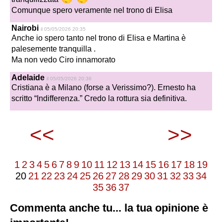
Comunque spero veramente nel trono di Elisa
Nairobi
il 05/05/2026 20:35
Anche io spero tanto nel trono di Elisa e Martina è
palesemente tranquilla .
Ma non vedo Ciro innamorato
Adelaide
il 05/05/2026 20:36
Cristiana è a Milano (forse a Verissimo?). Ernesto ha
scritto “Indifferenza.” Credo la rottura sia definitiva.
<<
>>
1
2
3
4
5
6
7
8
9
10
11
12
13
14
15
16
17
18
19
20
21
22
23
24
25
26
27
28
29
30
31
32
33
34
35
36
37
Commenta anche tu... la tua opinione è