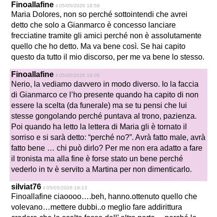
Finoallafine
il 05/05/2026 18:58
Maria Dolores, non so perché sottointendi che avrei
detto che solo a Gianmarco è concesso lanciare
frecciatine tramite gli amici perché non è assolutamente
quello che ho detto. Ma va bene così. Se hai capito
questo da tutto il mio discorso, per me va bene lo stesso.
Finoallafine
il 05/05/2026 19:05
Nerio, la vediamo davvero in modo diverso. Io la faccia
di Gianmarco ce l’ho presente quando ha capito di non
essere la scelta (da funerale) ma se tu pensi che lui
stesse gongolando perché puntava al trono, pazienza.
Poi quando ha letto la lettera di Maria gli è tornato il
sorriso e si sarà detto: “perché no?”. Avrà fatto male, avrà
fatto bene … chi può dirlo? Per me non era adatto a fare
il tronista ma alla fine è forse stato un bene perché
vederlo in tv è servito a Martina per non dimenticarlo.
silviat76
il 05/05/2026 19:13
Finoallafine ciaoooo….beh, hanno.ottenuto quello che
volevano…mettere dubbi..o meglio fare addirittura