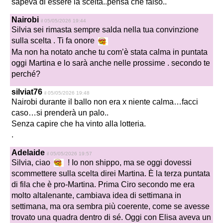
sapeva di essere la scelta..pensa che falso..
Nairobi
il 05/05/2026 19:44
Silvia sei rimasta sempre salda nella tua convinzione
sulla scelta . Ti fa onore
Ma non ha notato anche tu com’è stata calma in puntata
oggi Martina e lo sarà anche nelle prossime . secondo te
perché?
silviat76
il 05/05/2026 19:48
Nairobi durante il ballo non era x niente calma…facci
caso…si prenderà un palo..
Senza capire che ha vinto alla lotteria.
.
Adelaide
il 05/05/2026 19:57
Silvia, ciao
! Io non shippo, ma se oggi dovessi
scommettere sulla scelta direi Martina. È la terza puntata
di fila che è pro-Martina. Prima Ciro secondo me era
molto altalenante, cambiava idea di settimana in
settimana, ma ora sembra più coerente, come se avesse
trovato una quadra dentro di sé. Oggi con Elisa aveva un