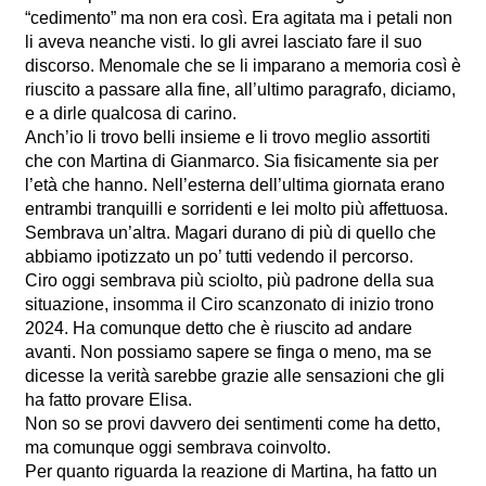
“cedimento” ma non era così. Era agitata ma i petali non
li aveva neanche visti. Io gli avrei lasciato fare il suo
discorso. Menomale che se li imparano a memoria così è
riuscito a passare alla fine, all’ultimo paragrafo, diciamo,
e a dirle qualcosa di carino.
Anch’io li trovo belli insieme e li trovo meglio assortiti
che con Martina di Gianmarco. Sia fisicamente sia per
l’età che hanno. Nell’esterna dell’ultima giornata erano
entrambi tranquilli e sorridenti e lei molto più affettuosa.
Sembrava un’altra. Magari durano di più di quello che
abbiamo ipotizzato un po’ tutti vedendo il percorso.
Ciro oggi sembrava più sciolto, più padrone della sua
situazione, insomma il Ciro scanzonato di inizio trono
2024. Ha comunque detto che è riuscito ad andare
avanti. Non possiamo sapere se finga o meno, ma se
dicesse la verità sarebbe grazie alle sensazioni che gli
ha fatto provare Elisa.
Non so se provi davvero dei sentimenti come ha detto,
ma comunque oggi sembrava coinvolto.
Per quanto riguarda la reazione di Martina, ha fatto un