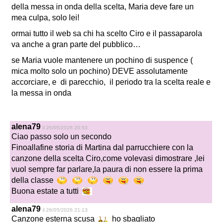
della messa in onda della scelta, Maria deve fare un
mea culpa, solo lei!
ormai tutto il web sa chi ha scelto Ciro e il passaparola
va anche a gran parte del pubblico…
se Maria vuole mantenere un pochino di suspence (
mica molto solo un pochino) DEVE assolutamente
accorciare, e di parecchio, il periodo tra la scelta reale e
la messa in onda
alena79
il 26/05/2026 20:53
Ciao passo solo un secondo
Finoallafine storia di Martina dal parrucchiere con la
canzone della scelta Ciro,come volevasi dimostrare ,lei
vuol sempre far parlare,la paura di non essere la prima
della classe
Buona estate a tutti
alena79
il 26/05/2026 21:13
Canzone esterna scusa
ho sbagliato