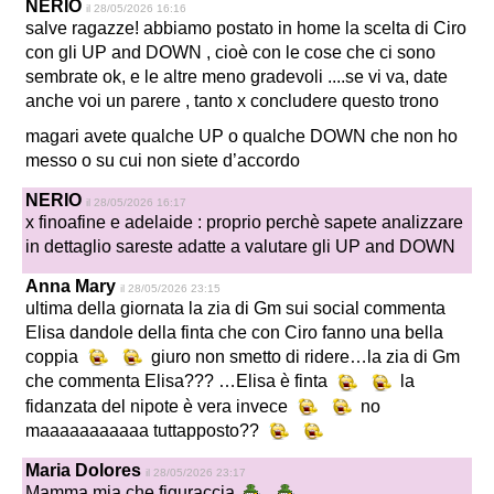
NERIO
il 28/05/2026 16:16
salve ragazze! abbiamo postato in home la scelta di Ciro
con gli UP and DOWN , cioè con le cose che ci sono
sembrate ok, e le altre meno gradevoli .
..
.se vi va, date
anche voi un parere
, tanto x concludere questo trono
magari avete qualche UP o qualche DOWN che non ho
messo o su cui non siete d’accordo
NERIO
il 28/05/2026 16:17
x finoafine e adelaide : proprio perchè sapete analizzare
in dettaglio sareste adatte a valutare gli UP and DOWN
Anna Mary
il 28/05/2026 23:15
ultima della giornata la zia di Gm sui social commenta
Elisa dandole della finta che con Ciro fanno una bella
coppia
giuro non smetto di ridere…la zia di Gm
che commenta Elisa??? …Elisa è finta
la
fidanzata del nipote è vera invece
no
maaaaaaaaaaa tuttapposto??
Maria Dolores
il 28/05/2026 23:17
Mamma mia che figuraccia