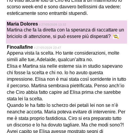
Ho visto alcune foto di Ciro ed Elisa a un matrimonio lo
scorso week-end e sono davvero bellissimi da vedere:
esteticamente sono entrambi stupendi.
Maria Dolores
il 27/05/2026 13:32
Martina che fa la diretta con la speranza di raccattare un
briciolo di attenzione, si può essere più disperati?
Finoallafine
il 27/05/2026 23:47
Appena vista la scelta. Ho tante considerazioni, molte
simili alle tue, Adelaide, qualcun’altra no.
Elisa e Martina sia nelle esterne sia in studio sapevano
chi fosse la scelta e chi no. Io ho avuto questa
impressione. Elisa non è mai stata così sorridente in tutto
il percorso. Martina sembrava pietrificata. Penso anch’io
che Ciro abbia fatto capire ad Elisa prima che sarebbe
stata lei la scelta.
Quando le ha fatto lo scherzo dei petali lei non se n’è
neanche accorta. Maria poteva evitare di intervenire. Per
me è stata proprio fastidiosa. Ciro si era preparato tutto
un discorso e lo ha dovuto tagliare. Ma che modi sono?!
Avrei capito se Elisa avesse mostrato segni di