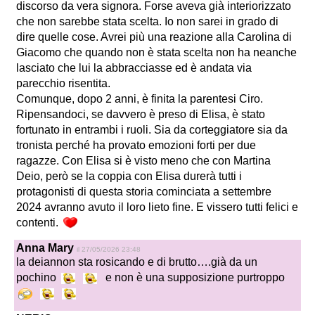
discorso da vera signora. Forse aveva già interiorizzato
che non sarebbe stata scelta. Io non sarei in grado di
dire quelle cose. Avrei più una reazione alla Carolina di
Giacomo che quando non è stata scelta non ha neanche
lasciato che lui la abbracciasse ed è andata via
parecchio risentita.
Comunque, dopo 2 anni, è finita la parentesi Ciro.
Ripensandoci, se davvero è preso di Elisa, è stato
fortunato in entrambi i ruoli. Sia da corteggiatore sia da
tronista perché ha provato emozioni forti per due
ragazze. Con Elisa si è visto meno che con Martina
Deio, però se la coppia con Elisa durerà tutti i
protagonisti di questa storia cominciata a settembre
2024 avranno avuto il loro lieto fine. E vissero tutti felici e
contenti.
Anna Mary
il 27/05/2026 23:48
la deiannon sta rosicando e di brutto….già da un
pochino
e non è una supposizione purtroppo