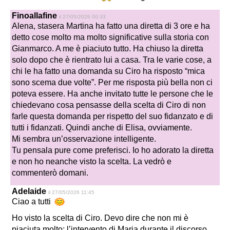
Finoallafine
il 27/05/2026 00:33
Alena, stasera Martina ha fatto una diretta di 3 ore e ha
detto cose molto ma molto significative sulla storia con
Gianmarco. A me è piaciuto tutto. Ha chiuso la diretta
solo dopo che è rientrato lui a casa. Tra le varie cose, a
chi le ha fatto una domanda su Ciro ha risposto “mica
sono scema due volte”. Per me risposta più bella non ci
poteva essere. Ha anche invitato tutte le persone che le
chiedevano cosa pensasse della scelta di Ciro di non
farle questa domanda per rispetto del suo fidanzato e di
tutti i fidanzati. Quindi anche di Elisa, ovviamente.
Mi sembra un’osservazione intelligente.
Tu pensala pure come preferisci. Io ho adorato la diretta
e non ho neanche visto la scelta. La vedrò e
commenterò domani.
Adelaide
il 27/05/2026 11:45
Ciao a tutti
Ho visto la scelta di Ciro. Devo dire che non mi è
piaciuta molto: l’intervento di Maria durante il discorso