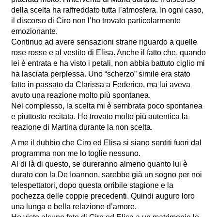
della scelta ha raffreddato tutta l’atmosfera. In ogni caso,
il discorso di Ciro non l’ho trovato particolarmente
emozionante.
Continuo ad avere sensazioni strane riguardo a quelle
rose rosse e al vestito di Elisa. Anche il fatto che, quando
lei è entrata e ha visto i petali, non abbia battuto ciglio mi
ha lasciata perplessa. Uno “scherzo” simile era stato
fatto in passato da Clarissa a Federico, ma lui aveva
avuto una reazione molto più spontanea.
Nel complesso, la scelta mi è sembrata poco spontanea
e piuttosto recitata. Ho trovato molto più autentica la
reazione di Martina durante la non scelta.
A me il dubbio che Ciro ed Elisa si siano sentiti fuori dal
programma non me lo toglie nessuno.
Al di là di questo, se dureranno almeno quanto lui è
durato con la De Ioannon, sarebbe già un sogno per noi
telespettatori, dopo questa orribile stagione e la
pochezza delle coppie precedenti. Quindi auguro loro
una lunga e bella relazione d’amore.