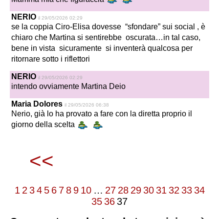
NERIO
il 29/05/2026 02:29
se la coppia Ciro-Elisa dovesse “sfondare” sui social , è
chiaro che Martina si sentirebbe oscurata…in tal caso,
bene in vista sicuramente si inventerà qualcosa per
ritornare sotto i riflettori
NERIO
il 29/05/2026 02:29
intendo ovviamente Martina Deio
Maria Dolores
il 29/05/2026 06:38
Nerio, già lo ha provato a fare con la diretta proprio il
giorno della scelta
<<
1
2
3
4
5
6
7
8
9
10
…
27
28
29
30
31
32
33
34
35
36
37