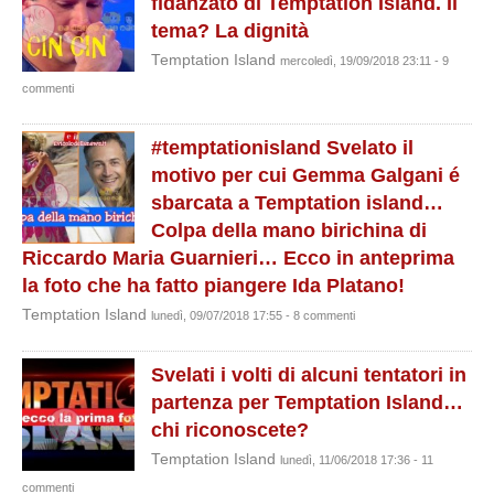
fidanzato di Temptation Island. Il
tema? La dignità
Temptation Island
mercoledì, 19/09/2018 23:11 - 9
commenti
#temptationisland Svelato il
motivo per cui Gemma Galgani é
sbarcata a Temptation island…
Colpa della mano birichina di
Riccardo Maria Guarnieri… Ecco in anteprima
la foto che ha fatto piangere Ida Platano!
Temptation Island
lunedì, 09/07/2018 17:55 - 8 commenti
Svelati i volti di alcuni tentatori in
partenza per Temptation Island…
chi riconoscete?
Temptation Island
lunedì, 11/06/2018 17:36 - 11
commenti